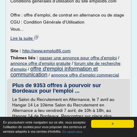
Conditions générales d'utilisation du site emploi86.com
Offre : offre d'emploi, de contrat en alternance ou de stage
CGU : Condition Générale d'Utilisation
Vous...
Lire la suite
Site :
http://www.emploi86.com
Thèmes liés :
passer une annonce pour offre d'emploi
/
annonce offre d'emploi gratuite
/
forum site de recherche
offre d'emploi information et
d'emploi
/
communication
/
annonce offre d'emploi commercial
Plus de 9353 offres à pourvoir sur
Bordeaux pour l'emploi ...
Le Salon du Recrutement en Alternance, le 7 avril au
Hangar 14 Le 10ème Salon du Recrutement en
Alternance a lieu vendredi 7 avril, de 10h à 18h, au
Hangar 14 de Bordeaux. Rencontrez sur place plus ...
En poursuivant votre navigation sur ce site, vous acceptez
04/04/2017 par ev
X
l'utilisation de cookies pour vous proposer des contenus et
Le groupe Pichet annonce qu'il va recruter cette année
services adaptés à vos centres d'intérêts.
En savoir plus
500 collaborateurs au niveau national. 50 % des