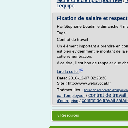
recherche d'emploi pour l'ete
r
/
l equipe
Fixation de salaire et respec
Par Stéphane Boudin le dimanche 4 mars
Tags:
Contrat de travail
Un élément important à prendre en com
est bien évidemment le montant de la r
cette rémunération.
A ce titre, il est bon de rappeler que ch
Lire la suite
Date:
2016-12-07 02:23:36
Site :
http://www.webavocat.fr
Thèmes liés :
heure de recherche d'emploi con
contrat de travail
par l'employeur
/
contrat de travail salar
d'entreprise
/
8 Ressources