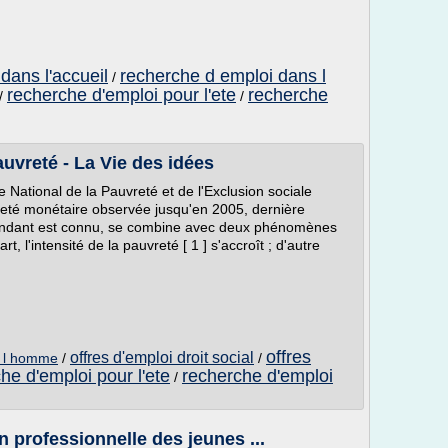
dans l'accueil
recherche d emploi dans l
/
recherche d'emploi pour l'ete
recherche
/
/
auvreté - La Vie des idées
e National de la Pauvreté et de l'Exclusion sociale
vreté monétaire observée jusqu'en 2005, dernière
spondant est connu, se combine avec deux phénomènes
, l'intensité de la pauvreté [ 1 ] s'accroît ; d'autre
offres
offres d'emploi droit social
de l homme
/
/
he d'emploi pour l'ete
recherche d'emploi
/
n professionnelle des jeunes ...