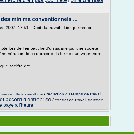
echerche d emploi pour l ete
offre d emploi
/
t des minima conventionnels ...
 2007, 17:51 - Droit du travail - Lien permanent
pte lors de l'embauche d'un salarié par une société
émunération de ce dernier et la forme que va prendre
aque société est...
/
reduction du temps de travail
vention collective metallurgie
 et accord d'entreprise
/
contrat de travail transfert
ie paye a l'heure