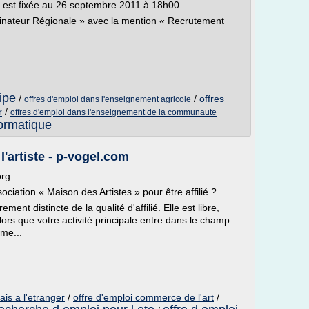
rs est fixée au 26 septembre 2011 à 18h00.
inateur Régionale » avec la mention « Recrutement
ipe
/
/
offres
offres d'emploi dans l'enseignement agricole
r
/
offres d'emploi dans l'enseignement de la communaute
formatique
l'artiste - p-vogel.com
org
ociation « Maison des Artistes » pour être affilié ?
ment distincte de la qualité d'affilié. Elle est libre,
s lors que votre activité principale entre dans le champ
ime...
ais a l'etranger
/
offre d'emploi commerce de l'art
/