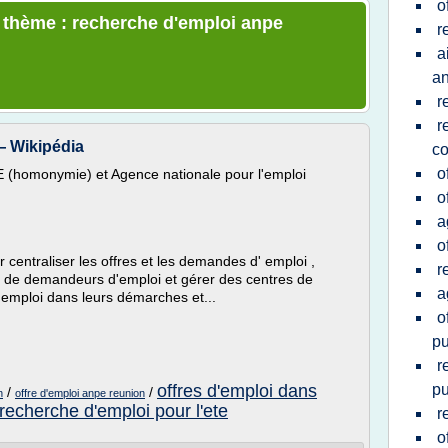
o
e thème : recherche d'emploi anpe
r
a
a
r
r
— Wikipédia
co
o
E (homonymie) et Agence nationale pour l'emploi
o
a
o
 centraliser les offres et les demandes d' emploi ,
r
re de demandeurs d'emploi et gérer des centres de
a
'emploi dans leurs démarches et...
o
pu
r
offres d'emploi dans
pu
/
/
n
offre d'emploi anpe reunion
recherche d'emploi pour l'ete
r
o