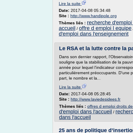
Lire la suite
Date:
2017-04-08 05:34:48
Site :
http://www.handipole.org
recherche d'emploi 
Thèmes liés :
accueil
offre d emploi l equipe
/
d'emploi dans l'enseignement
Le RSA et la lutte contre la p
Dans son dernier rapport, l'Observatoir
souligne que la stabilisation de la pau
année pour lequel l'indicateur corre
particulièrement préoccupants. D'une part
part, le nombre et la...
Lire la suite
Date:
2017-04-08 05:28:45
Site :
http://www.laviedesidees.fr
Thèmes liés :
offres d emploi droits 
d'emploi dans l'accueil
recherc
/
dans l'accueil
25 ans de politique d’insertio