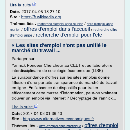
Lire la suite
Date:
2017-04-05 18:27:10
Site :
https://fr.wikipedia.org
Thèmes liés :
/
recherche d'emploi anpe reunion
offre d'emploi anpe
offres d'emploi dans l'accueil
/
/
recherche offre
reunion
recherche d'emploi pour l'ete
/
d'emploi anpe
« Les sites d'emploi n'ont pas unifié le
marché du travail ...
Partager sur ...
Yannick Fondeur Chercheur au CEET et au laboratoire
interdisciplinaire de sociologie économique (LISE)
La surabondance d'offres sur les sites emplois donne
l'illusion d'une parfaite transparence du marché du travail
en ligne. En l'absence de dispositifs pour traiter
efficacement cette masse d'information, peut-on vraiment
trouver un emploi via Internet ? Décryptage de Yannick...
Lire la suite
Date:
2017-04-08 01:36:43
Site :
http://www.alternatives-economiques.fr
offres d'emploi
Thèmes liés :
/
offre d'emploi anpe martinique