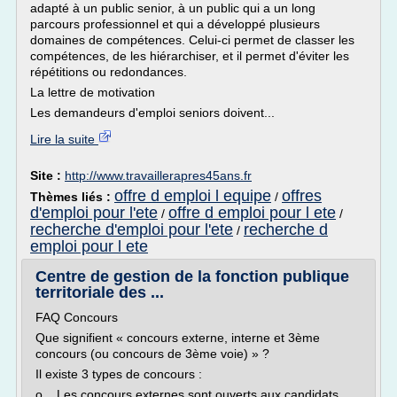
adapté à un public senior, à un public qui a un long
parcours professionnel et qui a développé plusieurs
domaines de compétences. Celui-ci permet de classer les
compétences, de les hiérarchiser, et il permet d'éviter les
répétitions ou redondances.
La lettre de motivation
Les demandeurs d'emploi seniors doivent...
Lire la suite
Site :
http://www.travaillerapres45ans.fr
offre d emploi l equipe
offres
Thèmes liés :
/
d'emploi pour l'ete
offre d emploi pour l ete
/
/
recherche d'emploi pour l'ete
recherche d
/
emploi pour l ete
Centre de gestion de la fonction publique
territoriale des ...
FAQ Concours
Que signifient « concours externe, interne et 3ème
concours (ou concours de 3ème voie) » ?
Il existe 3 types de concours :
o Les concours externes sont ouverts aux candidats