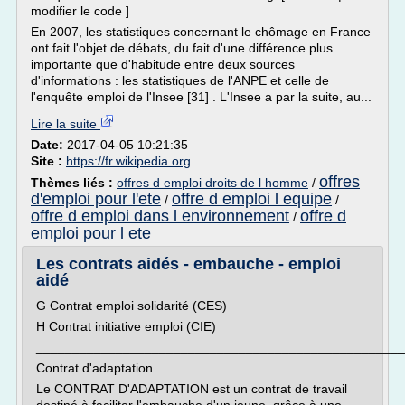
modifier le code ]
En 2007, les statistiques concernant le chômage en France
ont fait l'objet de débats, du fait d'une différence plus
importante que d'habitude entre deux sources
d'informations : les statistiques de l'ANPE et celle de
l'enquête emploi de l'Insee [31] . L'Insee a par la suite, au...
Lire la suite
Date:
2017-04-05 10:21:35
Site :
https://fr.wikipedia.org
offres
Thèmes liés :
offres d emploi droits de l homme
/
d'emploi pour l'ete
offre d emploi l equipe
/
/
offre d emploi dans l environnement
offre d
/
emploi pour l ete
Les contrats aidés - embauche - emploi
aidé
G Contrat emploi solidarité (CES)
H Contrat initiative emploi (CIE)
___________________________________________________
Contrat d'adaptation
Le CONTRAT D'ADAPTATION est un contrat de travail