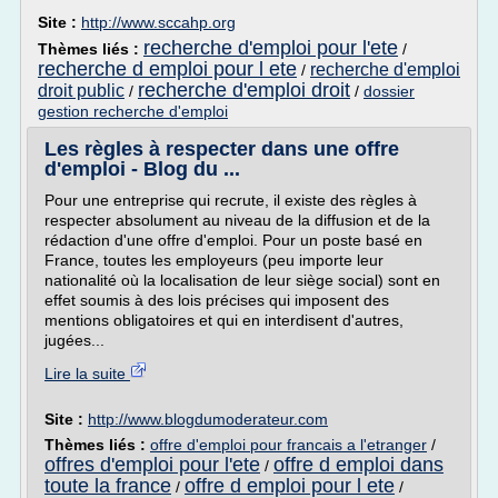
Site :
http://www.sccahp.org
recherche d'emploi pour l'ete
Thèmes liés :
/
recherche d emploi pour l ete
recherche d'emploi
/
recherche d'emploi droit
droit public
/
/
dossier
gestion recherche d'emploi
Les règles à respecter dans une offre
d'emploi - Blog du ...
Pour une entreprise qui recrute, il existe des règles à
respecter absolument au niveau de la diffusion et de la
rédaction d'une offre d'emploi. Pour un poste basé en
France, toutes les employeurs (peu importe leur
nationalité où la localisation de leur siège social) sont en
effet soumis à des lois précises qui imposent des
mentions obligatoires et qui en interdisent d'autres,
jugées...
Lire la suite
Site :
http://www.blogdumoderateur.com
Thèmes liés :
offre d'emploi pour francais a l'etranger
/
offres d'emploi pour l'ete
offre d emploi dans
/
toute la france
offre d emploi pour l ete
/
/