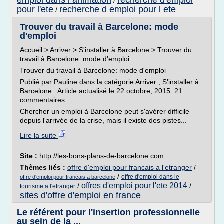
emploi dans l animation
recherche d'emploi
/
pour l'ete
recherche d emploi pour l ete
/
Trouver du travail à Barcelone: mode
d'emploi
Accueil > Arriver > S'installer à Barcelone > Trouver du
travail à Barcelone: mode d'emploi
Trouver du travail à Barcelone: mode d'emploi
Publié par Pauline dans la catégorie Arriver , S'installer à
Barcelone . Article actualisé le 22 octobre, 2015. 21
commentaires.
Chercher un emploi à Barcelone peut s'avérer difficile
depuis l'arrivée de la crise, mais il existe des pistes...
Lire la suite
Site :
http://les-bons-plans-de-barcelone.com
Thèmes liés :
offre d'emploi pour francais a l'etranger
/
/
offre d'emploi dans le
offre d'emploi pour francais a barcelone
offres d'emploi pour l'ete 2014
/
/
tourisme a l'etranger
sites d'offre d'emploi en france
Le référent pour l'insertion professionnelle
au sein de la ...