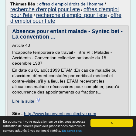
Thèmes liés :
offres d emploi droits de l homme
/
recherche d'emploi pour l'ete
offres d'emploi
/
pour l'ete
recherche d emploi pour l ete
offre
/
/
d emploi pour l ete
Absence pour enfant malade - Syntec bet -
La convention ...
Article 43
Incapacité temporaire de travail - Titre VI : Maladie -
Accidents - Convention collective nationale du 15
décembre 1987
En date du 01 août 1999 ETAM :En cas de maladie ou
d'accident dûment constatés par certificat médical et
contre-visite, s'il y a lieu, les ETAM recevront les
allocations maladie nécessaires pour compléter, jusqu'à
concurrence des appointements ou fractions...
Lire la suite
Site :
http://www.laconventioncollective.com
recherche d emploi dans l
Thèmes liés :
En poursuivant votre navigation sur ce site, vous acceptez
X
education
l'utilisation de cookies pour vous proposer des contenus et
contrat de travail a duree indeterminee
/
services adaptés à vos centres d'intérêts.
contrat de travail et accord d'entreprise
En savoir plus
/
/