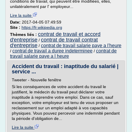
conditions de travail, qui peuvent être modifiées, elles,
unilatéralement par l' employeur...
Lire la suite
Date:
2017-04-05 07:49:59
Site :
https://fr.wikipedia.org
contrat de travail et accord
Thèmes liés :
d'entreprise
contrat de travail contrat
/
d'entreprise
contrat de travail salarie paye a l'heure
/
contrat de travail a duree indeterminee
contrat de
/
/
travail salarie paye a l heure
Accident du travail : inaptitude du salarié |
service ...
Tweeter - Nouvelle fenêtre
Si les conséquences de votre accident du travail le
justifient, le médecin du travail peut déclarer votre
inaptitude à reprendre votre emploi. Dans ce cas, sauf
exception, votre employeur est tenu de vous proposer un
reclassement sur un emploi adapté à vos capacités
physiques. Vous pouvez percevoir une indemnité pendant
la période d'obligation de...
Lire la suite