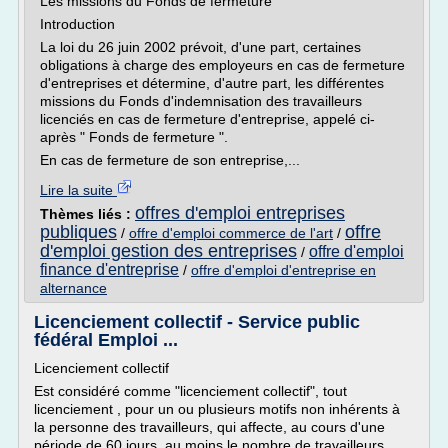
Les missions du Fonds de fermeture
Introduction
La loi du 26 juin 2002 prévoit, d'une part, certaines
obligations à charge des employeurs en cas de fermeture
d'entreprises et détermine, d'autre part, les différentes
missions du Fonds d'indemnisation des travailleurs
licenciés en cas de fermeture d'entreprise, appelé ci-
après " Fonds de fermeture ".
En cas de fermeture de son entreprise,...
Lire la suite
offres d'emploi entreprises
Thèmes liés :
publiques
offre
/
offre d'emploi commerce de l'art
/
d'emploi gestion des entreprises
offre d'emploi
/
finance d'entreprise
/
offre d'emploi d'entreprise en
alternance
Licenciement collectif - Service public
fédéral Emploi ...
Licenciement collectif
Est considéré comme "licenciement collectif", tout
licenciement , pour un ou plusieurs motifs non inhérents à
la personne des travailleurs, qui affecte, au cours d'une
période de 60 jours, au moins le nombre de travailleurs