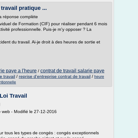
travail pratique ...
La réponse complète
iduel de Formation (CIF) pour réaliser pendant 6 mois
ivité professionnelle. Puis-je m'y opposer ? La
ident du travail. Ai-je droit à des heures de sortie et
rie paye a l'heure
contrat de travail salarie paye
/
 travail
/
reprise d'entreprise contrat de travail
/
heure
ntionnelle
Loi Travail
l
 web - Modifié le 27-12-2016
sur tous les types de congés : congés exceptionnels