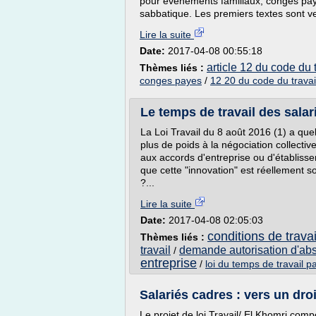
pour événements familiaux, congés pay
sabbatique. Les premiers textes sont ve
Lire la suite
Date:
2017-04-08 00:55:18
article 12 du code du t
Thèmes liés :
conges payes
/
12 20 du code du travai
Le temps de travail des salari
La Loi Travail du 8 août 2016 (1) a que
plus de poids à la négociation collective.
aux accords d'entreprise ou d'établiss
que cette "innovation" est réellement so
?...
Lire la suite
Date:
2017-04-08 02:05:03
conditions de travai
Thèmes liés :
travail
demande autorisation d'abs
/
entreprise
/
loi du temps de travail 
Salariés cadres : vers un droi
Le projet de loi Travail/ El Khomri compo