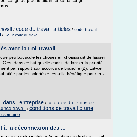
és, congé du proche aidant et sur le congé
nus...
code du travail articles
ravail
/
/
code travail
l
/
32 12 code du travail
és avec la Loi Travail
lque peu bousculé les choses en choisissant de laisser
 C'est dans ce but qu'elle choisit de laisser la priorité
ement par rapport aux accords de branche (2). Est-ce
uhaitée par les salariés et est-elle bénéfique pour eux
l dans l entreprise
loi duree du temps de
/
conditions de travail d une
ence travail
/
par semaine
t à la déconnexion des ...
rte un chapitre intitulé « Adaptation du droit du travail