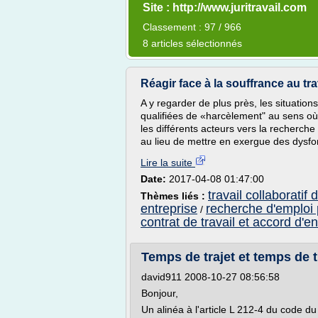
Site : http://www.juritravail.com
Classement : 97 / 966
8 articles sélectionnés
Réagir face à la souffrance au trav
A y regarder de plus près, les situation
qualifiées de «harcèlement" au sens où l'
les différents acteurs vers la recherche
au lieu de mettre en exergue des dysfon
Lire la suite
Date:
2017-04-08 01:47:00
travail collaboratif 
Thèmes liés :
entreprise
recherche d'emploi p
/
contrat de travail et accord d'en
Temps de trajet et temps de tra
david911 2008-10-27 08:56:58
Bonjour,
Un alinéa à l'article L 212-4 du code du 