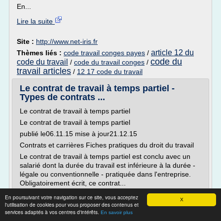
En...
Lire la suite
Site :
http://www.net-iris.fr
article 12 du
Thèmes liés :
code travail conges payes
/
code du
code du travail
/
code du travail conges
/
travail articles
/
12 17 code du travail
Le contrat de travail à temps partiel -
Types de contrats ...
Le contrat de travail à temps partiel
Le contrat de travail à temps partiel
publié le06.11.15 mise à jour21.12.15
Contrats et carrières Fiches pratiques du droit du travail
Le contrat de travail à temps partiel est conclu avec un
salarié dont la durée du travail est inférieure à la durée -
légale ou conventionnelle - pratiquée dans l'entreprise.
Obligatoirement écrit, ce contrat...
En poursuivant votre navigation sur ce site, vous acceptez
Lire la suite
X
l'utilisation de cookies pour vous proposer des contenus et
Date:
2017-04-07 23:07:20
services adaptés à vos centres d'intérêts.
En savoir plus
Site :
http://travail-emploi.gouv.fr