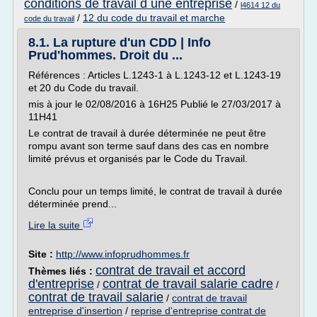
conditions de travail d une entreprise
/
l4614 12 du
/
12 du code du travail et marche
code du travail
8.1. La rupture d'un CDD | Info
Prud'hommes. Droit du ...
Références : Articles L.1243-1 à L.1243-12 et L.1243-19
et 20 du Code du travail.
mis à jour le 02/08/2016 à 16H25 Publié le 27/03/2017 à
11H41
Le contrat de travail à durée déterminée ne peut être
rompu avant son terme sauf dans des cas en nombre
limité prévus et organisés par le Code du Travail.
Conclu pour un temps limité, le contrat de travail à durée
déterminée prend...
Lire la suite
Site :
http://www.infoprudhommes.fr
contrat de travail et accord
Thèmes liés :
d'entreprise
contrat de travail salarie cadre
/
/
contrat de travail salarie
/
contrat de travail
entreprise d'insertion
/
reprise d'entreprise contrat de