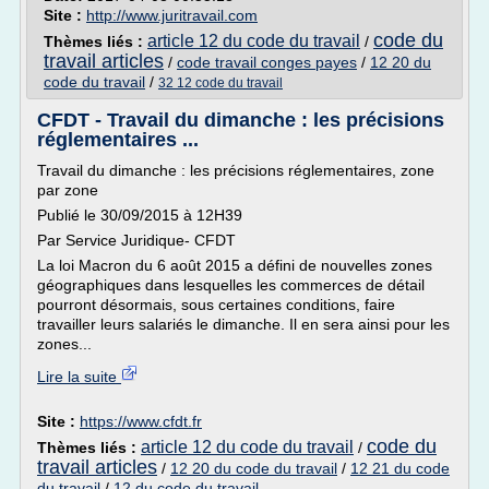
Site :
http://www.juritravail.com
code du
article 12 du code du travail
Thèmes liés :
/
travail articles
/
code travail conges payes
/
12 20 du
code du travail
/
32 12 code du travail
CFDT - Travail du dimanche : les précisions
réglementaires ...
Travail du dimanche : les précisions réglementaires, zone
par zone
Publié le 30/09/2015 à 12H39
Par Service Juridique- CFDT
La loi Macron du 6 août 2015 a défini de nouvelles zones
géographiques dans lesquelles les commerces de détail
pourront désormais, sous certaines conditions, faire
travailler leurs salariés le dimanche. Il en sera ainsi pour les
zones...
Lire la suite
Site :
https://www.cfdt.fr
code du
article 12 du code du travail
Thèmes liés :
/
travail articles
/
12 20 du code du travail
/
12 21 du code
du travail
/
12 du code du travail