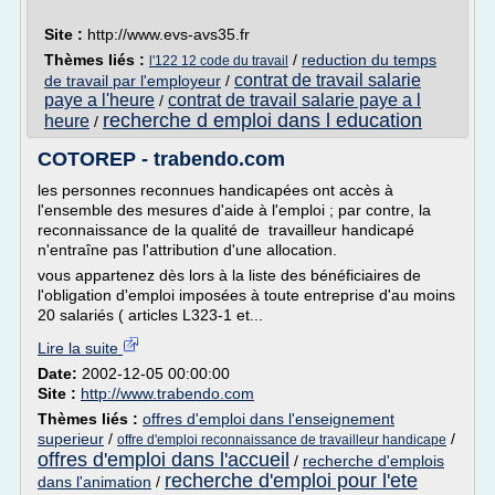
Site :
http://www.evs-avs35.fr
Thèmes liés :
/
reduction du temps
l'122 12 code du travail
contrat de travail salarie
de travail par l'employeur
/
paye a l'heure
contrat de travail salarie paye a l
/
recherche d emploi dans l education
heure
/
COTOREP - trabendo.com
les personnes reconnues handicapées ont accès à
l'ensemble des mesures d'aide à l'emploi ; par contre, la
reconnaissance de la qualité de travailleur handicapé
n'entraîne pas l'attribution d'une allocation.
vous appartenez dès lors à la liste des bénéficiaires de
l'obligation d'emploi imposées à toute entreprise d'au moins
20 salariés ( articles L323-1 et...
Lire la suite
Date:
2002-12-05 00:00:00
Site :
http://www.trabendo.com
Thèmes liés :
offres d'emploi dans l'enseignement
superieur
/
/
offre d'emploi reconnaissance de travailleur handicape
offres d'emploi dans l'accueil
/
recherche d'emplois
recherche d'emploi pour l'ete
dans l'animation
/