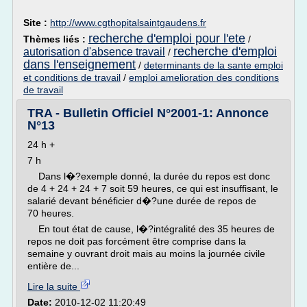
Site :
http://www.cgthopitalsaintgaudens.fr
recherche d'emploi pour l'ete
Thèmes liés :
/
recherche d'emploi
autorisation d'absence travail
/
dans l'enseignement
/
determinants de la sante emploi
et conditions de travail
/
emploi amelioration des conditions
de travail
TRA - Bulletin Officiel N°2001-1: Annonce
N°13
24 h +
7 h
Dans l�?exemple donné, la durée du repos est donc
de 4 + 24 + 24 + 7 soit 59 heures, ce qui est insuffisant, le
salarié devant bénéficier d�?une durée de repos de
70 heures.
En tout état de cause, l�?intégralité des 35 heures de
repos ne doit pas forcément être comprise dans la
semaine y ouvrant droit mais au moins la journée civile
entière de...
Lire la suite
Date:
2010-12-02 11:20:49