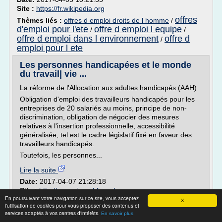
Site :
https://fr.wikipedia.org
offres
Thèmes liés :
offres d emploi droits de l homme
/
d'emploi pour l'ete
offre d emploi l equipe
/
/
offre d emploi dans l environnement
offre d
/
emploi pour l ete
Les personnes handicapées et le monde
du travail| vie ...
La réforme de l'Allocation aux adultes handicapés (AAH)
Obligation d'emploi des travailleurs handicapés pour les
entreprises de 20 salariés au moins, principe de non-
discrimination, obligation de négocier des mesures
relatives à l'insertion professionnelle, accessibilité
généralisée, tel est le cadre législatif fixé en faveur des
travailleurs handicapés.
Toutefois, les personnes...
Lire la suite
Date:
2017-04-07 21:28:18
Site :
http://www.vie-publique.fr
En poursuivant votre navigation sur ce site, vous acceptez
Thèmes liés :
demande d'emploi travailleur handicape
X
/
l'utilisation de cookies pour vous proposer des contenus et
politiques du marche du travail et service public de
services adaptés à vos centres d'intérêts.
En savoir plus
marche du travail et qualite de l emploi
l'emploi
/
/