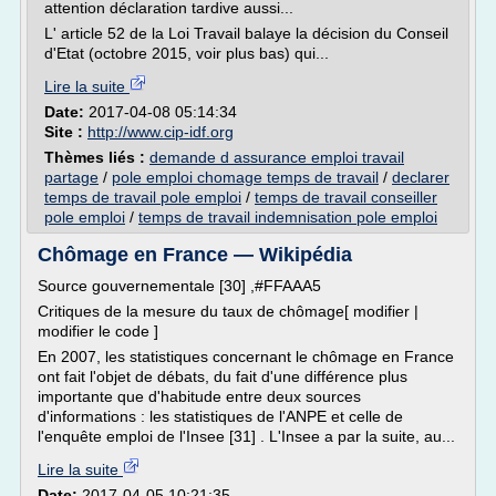
attention déclaration tardive aussi...
L' article 52 de la Loi Travail balaye la décision du Conseil
d'Etat (octobre 2015, voir plus bas) qui...
Lire la suite
Date:
2017-04-08 05:14:34
Site :
http://www.cip-idf.org
Thèmes liés :
demande d assurance emploi travail
partage
/
pole emploi chomage temps de travail
/
declarer
temps de travail pole emploi
/
temps de travail conseiller
pole emploi
/
temps de travail indemnisation pole emploi
Chômage en France — Wikipédia
Source gouvernementale [30] ,#FFAAA5
Critiques de la mesure du taux de chômage[ modifier |
modifier le code ]
En 2007, les statistiques concernant le chômage en France
ont fait l'objet de débats, du fait d'une différence plus
importante que d'habitude entre deux sources
d'informations : les statistiques de l'ANPE et celle de
l'enquête emploi de l'Insee [31] . L'Insee a par la suite, au...
Lire la suite
Date:
2017-04-05 10:21:35