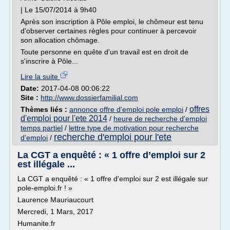
| Le 15/07/2014 à 9h40
Après son inscription à Pôle emploi, le chômeur est tenu
d'observer certaines règles pour continuer à percevoir
son allocation chômage.
Toute personne en quête d'un travail est en droit de
s'inscrire à Pôle...
Lire la suite
Date:
2017-04-08 00:06:22
Site :
http://www.dossierfamilial.com
offres
Thèmes liés :
annonce offre d'emploi pole emploi
/
d'emploi pour l'ete 2014
/
heure de recherche d'emploi
temps partiel
/
lettre type de motivation pour recherche
recherche d'emploi pour l'ete
d'emploi
/
La CGT a enquêté : « 1 offre d’emploi sur 2
est illégale ...
La CGT a enquêté : « 1 offre d'emploi sur 2 est illégale sur
pole-emploi.fr ! »
Laurence Mauriaucourt
Mercredi, 1 Mars, 2017
Humanite.fr