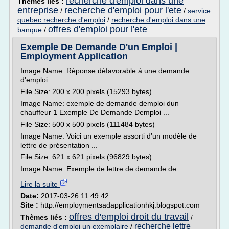
recherche d'emploi dans une
Thèmes liés :
entreprise
recherche d'emploi pour l'ete
/
/
service
quebec recherche d'emploi
/
recherche d'emploi dans une
offres d'emploi pour l'ete
banque
/
Exemple De Demande D'un Emploi |
Employment Application
Image Name: Réponse défavorable à une demande
d'emploi
File Size: 200 x 200 pixels (15293 bytes)
Image Name: exemple de demande demploi dun
chauffeur 1 Exemple De Demande Demploi ...
File Size: 500 x 500 pixels (111484 bytes)
Image Name: Voici un exemple assorti d’un modèle de
lettre de présentation ...
File Size: 621 x 621 pixels (96829 bytes)
Image Name: Exemple de lettre de demande de...
Lire la suite
Date:
2017-03-26 11:49:42
Site :
http://employmentsadapplicationhkj.blogspot.com
offres d'emploi droit du travail
Thèmes liés :
/
recherche lettre
demande d'emploi un exemplaire
/