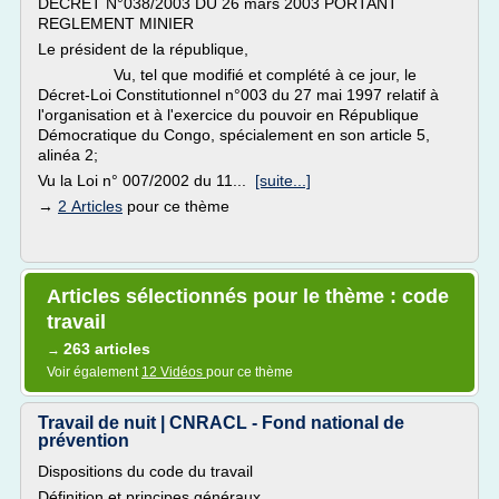
DECRET N°038/2003 DU 26 mars 2003 PORTANT
REGLEMENT MINIER
Le président de la république,
Vu, tel que modifié et complété à ce jour, le
Décret-Loi Constitutionnel n°003 du 27 mai 1997 relatif à
l'organisation et à l'exercice du pouvoir en République
Démocratique du Congo, spécialement en son article 5,
alinéa 2;
Vu la Loi n° 007/2002 du 11...
[suite...]
→
2 Articles
pour ce thème
Articles sélectionnés pour le thème : code
travail
263 articles
→
Voir également
12 Vidéos
pour ce thème
Travail de nuit | CNRACL - Fond national de
prévention
Dispositions du code du travail
Définition et principes généraux