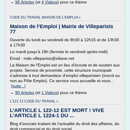
→
98 Articles
(et
4 Vidéos
) pour ce thème
CODE DU TRAVAIL MAISON DE L'EMPLOI »
Maison de l’Emploi | Mairie de Villeparisis
77
Ouverte du lundi au vendredi de 8h30 à 12h15 et de 13h30
à 17h30
Le mardi jusqu'à 18h (fermée le vendredi après-midi)
Email : mde.villeparisis@xiliane.net
La Maison de l'Emploi est un lieu d'écoute et de soutien aux
projets. Service de proximité, cette structure municipale
s'adresse à tout demandeur d'emploi villeparisien (inscrit ou
non au Pôle Emploi). Ce service vous accueille et vous...
[suite...]
→
90 Articles
(et
1 Vidéos
) pour ce thème
L'122 12 CODE DU TRAVAIL »
L’ARTICLE L 122-12 EST MORT ! VIVE
L’ARTICLE L 1224-1 DU ...
Blog d'avocats traitant de l'actualité du droit des affaires, du
droit commercial et du droit social ...