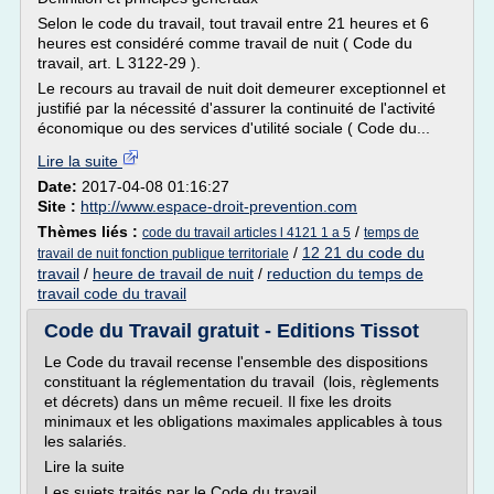
Selon le code du travail, tout travail entre 21 heures et 6
heures est considéré comme travail de nuit ( Code du
travail, art. L 3122-29 ).
Le recours au travail de nuit doit demeurer exceptionnel et
justifié par la nécessité d'assurer la continuité de l'activité
économique ou des services d'utilité sociale ( Code du...
Lire la suite
Date:
2017-04-08 01:16:27
Site :
http://www.espace-droit-prevention.com
Thèmes liés :
/
code du travail articles l 4121 1 a 5
temps de
/
12 21 du code du
travail de nuit fonction publique territoriale
travail
/
heure de travail de nuit
/
reduction du temps de
travail code du travail
Code du Travail gratuit - Editions Tissot
Le Code du travail recense l'ensemble des dispositions
constituant la réglementation du travail (lois, règlements
et décrets) dans un même recueil. Il fixe les droits
minimaux et les obligations maximales applicables à tous
les salariés.
Lire la suite
Les sujets traités par le Code du travail