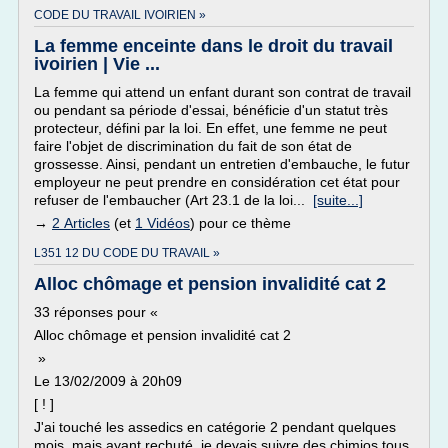
CODE DU TRAVAIL IVOIRIEN »
La femme enceinte dans le droit du travail
ivoirien | Vie ...
La femme qui attend un enfant durant son contrat de travail
ou pendant sa période d'essai, bénéficie d'un statut très
protecteur, défini par la loi. En effet, une femme ne peut
faire l'objet de discrimination du fait de son état de
grossesse. Ainsi, pendant un entretien d'embauche, le futur
employeur ne peut prendre en considération cet état pour
refuser de l'embaucher (Art 23.1 de la loi...
[suite...]
→
2 Articles
(et
1 Vidéos
) pour ce thème
L351 12 DU CODE DU TRAVAIL »
Alloc chômage et pension invalidité cat 2
33 réponses pour «
Alloc chômage et pension invalidité cat 2
»
Le 13/02/2009 à 20h09
[ ! ]
J'ai touché les assedics en catégorie 2 pendant quelques
mois, mais ayant rechuté, je devais suivre des chimios tous