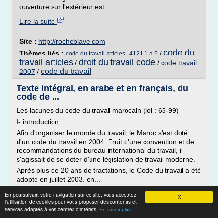
ouverture sur l'extérieur est...
Lire la suite
Site :
http://rocheblave.com
code du
Thèmes liés :
/
code du travail articles l 4121 1 a 5
travail articles
droit du travail code
/
/
code travail
code du travail
2007
/
Texte intégral, en arabe et en français, du
code de ...
Les lacunes du code du travail marocain (loi : 65-99)
I- introduction
Afin d'organiser le monde du travail, le Maroc s'est doté
d'un code du travail en 2004. Fruit d'une convention et de
recommandations du bureau international du travail, il
s'agissait de se doter d'une législation de travail moderne.
Après plus de 20 ans de tractations, le Code du travail a été
adopté en juillet 2003, en...
Lire la suite
En poursuivant votre navigation sur ce site, vous acceptez
X
l'utilisation de cookies pour vous proposer des contenus et
services adaptés à vos centres d'intérêts.
En savoir plus
Site :
http://fbpmc1.e-monsite.com