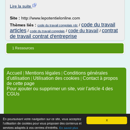
Lire la suite
Site :
http://www.lepotentielonline.com
code du travail
Thèmes liés :
/
code du travail congolais rdc
articles
contrat
code du travail
/
/
/
code du travail congolais
de travail contrat d'entreprise
1 Ressources
Accueil
|
Mentions légales
|
Conditions générales
d'utilisation
|
Utilisation des cookies
|
Contact à propos
de cette page
Pour ajouter ou supprimer un site, voir l'article 4 des
CGUs
En poursuivant votre navigation sur ce site, vous acceptez
X
l'utilisation de cookies pour vous proposer des contenus et
services adaptés à vos centres d'intérêts.
En savoir plus