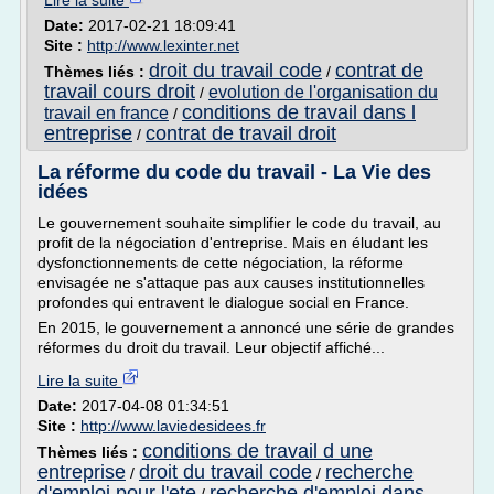
Lire la suite
Date:
2017-02-21 18:09:41
Site :
http://www.lexinter.net
droit du travail code
contrat de
Thèmes liés :
/
travail cours droit
evolution de l'organisation du
/
conditions de travail dans l
travail en france
/
entreprise
contrat de travail droit
/
La réforme du code du travail - La Vie des
idées
Le gouvernement souhaite simplifier le code du travail, au
profit de la négociation d'entreprise. Mais en éludant les
dysfonctionnements de cette négociation, la réforme
envisagée ne s'attaque pas aux causes institutionnelles
profondes qui entravent le dialogue social en France.
En 2015, le gouvernement a annoncé une série de grandes
réformes du droit du travail. Leur objectif affiché...
Lire la suite
Date:
2017-04-08 01:34:51
Site :
http://www.laviedesidees.fr
conditions de travail d une
Thèmes liés :
entreprise
droit du travail code
recherche
/
/
d'emploi pour l'ete
recherche d'emploi dans