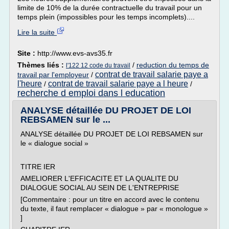
limite de 10% de la durée contractuelle du travail pour un
temps plein (impossibles pour les temps incomplets)....
Lire la suite
Site :
http://www.evs-avs35.fr
Thèmes liés :
/
reduction du temps de
l'122 12 code du travail
contrat de travail salarie paye a
travail par l'employeur
/
l'heure
contrat de travail salarie paye a l heure
/
/
recherche d emploi dans l education
ANALYSE détaillée DU PROJET DE LOI
REBSAMEN sur le ...
ANALYSE détaillée DU PROJET DE LOI REBSAMEN sur
le « dialogue social »
TITRE IER
AMELIORER L'EFFICACITE ET LA QUALITE DU
DIALOGUE SOCIAL AU SEIN DE L'ENTREPRISE
[Commentaire : pour un titre en accord avec le contenu
du texte, il faut remplacer « dialogue » par « monologue »
]