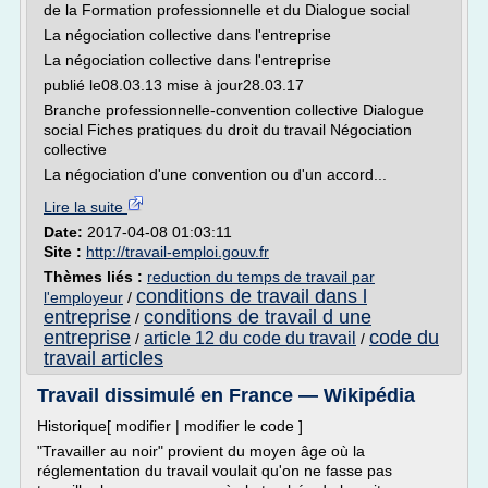
de la Formation professionnelle et du Dialogue social
La négociation collective dans l'entreprise
La négociation collective dans l'entreprise
publié le08.03.13 mise à jour28.03.17
Branche professionnelle-convention collective Dialogue
social Fiches pratiques du droit du travail Négociation
collective
La négociation d'une convention ou d'un accord...
Lire la suite
Date:
2017-04-08 01:03:11
Site :
http://travail-emploi.gouv.fr
Thèmes liés :
reduction du temps de travail par
conditions de travail dans l
l'employeur
/
entreprise
conditions de travail d une
/
entreprise
code du
article 12 du code du travail
/
/
travail articles
Travail dissimulé en France — Wikipédia
Historique[ modifier | modifier le code ]
"Travailler au noir" provient du moyen âge où la
réglementation du travail voulait qu'on ne fasse pas