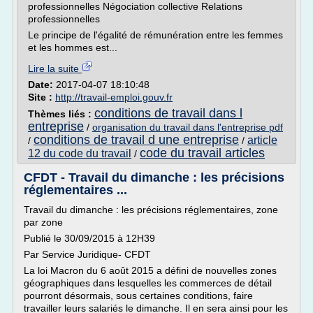
professionnelles Négociation collective Relations
professionnelles
Le principe de l'égalité de rémunération entre les femmes
et les hommes est...
Lire la suite
Date:
2017-04-07 18:10:48
Site :
http://travail-emploi.gouv.fr
conditions de travail dans l
Thèmes liés :
entreprise
/
organisation du travail dans l'entreprise pdf
conditions de travail d une entreprise
article
/
/
code du travail articles
12 du code du travail
/
CFDT - Travail du dimanche : les précisions
réglementaires ...
Travail du dimanche : les précisions réglementaires, zone
par zone
Publié le 30/09/2015 à 12H39
Par Service Juridique- CFDT
La loi Macron du 6 août 2015 a défini de nouvelles zones
géographiques dans lesquelles les commerces de détail
pourront désormais, sous certaines conditions, faire
travailler leurs salariés le dimanche. Il en sera ainsi pour les