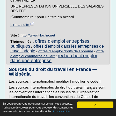
CHAPITRE IER
UNE REPRESENTATION UNIVERSELLE DES SALARIES
DES TPE
[Commentaire : pour un titre en accord...
Lire la suite
Site :
http://www.filoche.net
offres d'emploi entreprises
Thèmes liés :
publiques
offres d'emploi dans les entreprises de
/
travail adapte
/
offres d emploi droits de l homme
/
offre
recherche d'emploi
d'emploi commerce de l'art
/
dans une entreprise
Sources du droit du travail en France —
Wikipédia
Les sources internationales[ modifier | modifier le code ]
Les sources internationales du droit du travail français sont
les conventions internationales issues de l'Organisation
internationale du travail, les conventions du Conseil de
l'Europe, et le droit communautaire. Les normes issues de
En poursuivant votre navigation sur ce site, vous acceptez
X
ces sources ont pour la plupart un effet direct en droit
l'utilisation de cookies pour vous proposer des contenus et
français, et prévalent sur les normes...
services adaptés à vos centres d'intérêts.
En savoir plus