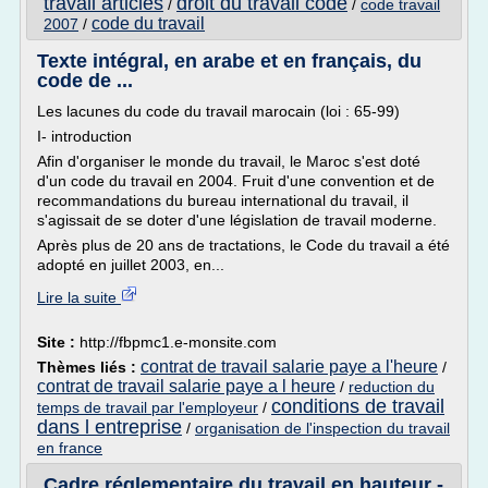
travail articles
droit du travail code
/
/
code travail
code du travail
2007
/
Texte intégral, en arabe et en français, du
code de ...
Les lacunes du code du travail marocain (loi : 65-99)
I- introduction
Afin d'organiser le monde du travail, le Maroc s'est doté
d'un code du travail en 2004. Fruit d'une convention et de
recommandations du bureau international du travail, il
s'agissait de se doter d'une législation de travail moderne.
Après plus de 20 ans de tractations, le Code du travail a été
adopté en juillet 2003, en...
Lire la suite
Site :
http://fbpmc1.e-monsite.com
contrat de travail salarie paye a l'heure
Thèmes liés :
/
contrat de travail salarie paye a l heure
/
reduction du
conditions de travail
temps de travail par l'employeur
/
dans l entreprise
/
organisation de l'inspection du travail
en france
Cadre réglementaire du travail en hauteur -