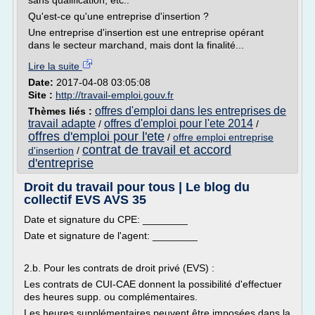
sans qualification, etc..
Qu'est-ce qu'une entreprise d'insertion ?
Une entreprise d'insertion est une entreprise opérant
dans le secteur marchand, mais dont la finalité...
Lire la suite
Date:
2017-04-08 03:05:08
Site :
http://travail-emploi.gouv.fr
offres d'emploi dans les entreprises de
Thèmes liés :
travail adapte
offres d'emploi pour l'ete 2014
/
/
offres d'emploi pour l'ete
/
offre emploi entreprise
contrat de travail et accord
d'insertion
/
d'entreprise
Droit du travail pour tous | Le blog du
collectif EVS AVS 35
Date et signature du CPE: ________
Date et signature de l'agent: ________
2.b. Pour les contrats de droit privé (EVS) :
Les contrats de CUI-CAE donnent la possibilité d'effectuer
des heures supp. ou complémentaires.
Les heures supplémentaires peuvent être imposées dans la