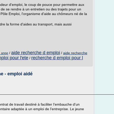
ndeur d'emploi, le coup de pouce pour permettre aux
 de se rendre à un entretien ou des trajets pour un
de Pôle Emploi, l'organisme d'aide au chômeurs né de la
re la forme d'aides au transport, mais aussi
aide recherche d emploi
/
/
aide recherche
i anpe
ploi pour l'ete
recherche d emploi pour l
/
e - emploi aidé
________________________________________________________
t de travail destiné à faciliter l'embauche d'un
taire adaptée à un emploi de l'entreprise. Le jeune