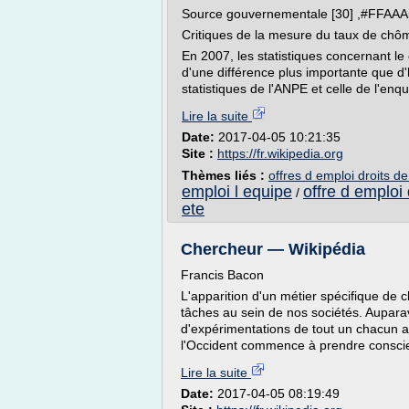
Source gouvernementale [30] ,#FFAAA
Critiques de la mesure du taux de chôma
En 2007, les statistiques concernant le 
d'une différence plus importante que d'
statistiques de l'ANPE et celle de l'enqu
Lire la suite
Date:
2017-04-05 10:21:35
Site :
https://fr.wikipedia.org
Thèmes liés :
offres d emploi droits 
emploi l equipe
offre d emploi
/
ete
Chercheur — Wikipédia
Francis Bacon
L'apparition d'un métier spécifique de c
tâches au sein de nos sociétés. Auparava
d'expérimentations de tout un chacun a
l'Occident commence à prendre conscien
Lire la suite
Date:
2017-04-05 08:19:49