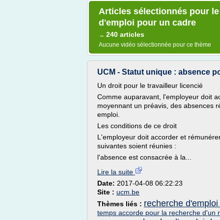
Articles sélectionnés pour 
d'emploi pour un cadre
240 articles
→
Aucune vidéo sélectionnée pour ce thème
UCM - Statut unique : absence po
Un droit pour le travailleur licencié
Comme auparavant, l'employeur doit acco
moyennant un préavis, des absences r
emploi.
Les conditions de ce droit
L'employeur doit accorder et rémunérer
suivantes soient réunies :
l'absence est consacrée à la...
Lire la suite
Date:
2017-04-08 06:22:23
Site :
ucm.be
recherche d'emploi 
Thèmes liés :
temps accorde pour la recherche d'un 