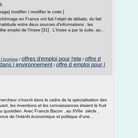
5
ge[ modifier | modifier le code ]
chômage en France ont fait l'objet de débats, du fait
habitude entre deux sources d'informations : les
ête emploi de l'Insee [31] . L'Insee a par la suite, au...
offres d'emploi pour l'ete
offre d
de l homme
/
/
 dans l environnement
offre d emploi pour l
/
hercheur s'inscrit dans le cadre de la spécialisation des
nt, les inventions et les connaissances étaient le fruit
u quotidien. Avec Francis Bacon , au XVIIe siècle ,
ce de l'intérêt économique et politique d'une...