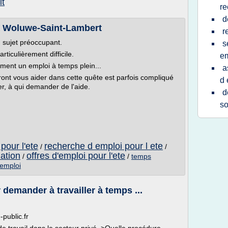
it
re
d
 à Woluwe-Saint-Lambert
r
un sujet préoccupant.
s
rticulièrement difficile.
em
ment un emploi à temps plein...
a
rront vous aider dans cette quête est parfois compliqué
d 
er, à qui demander de l'aide.
d
so
pour l'ete
recherche d emploi pour l ete
/
/
ation
offres d'emploi pour l'ete
/
/
temps
 emploi
demander à travailler à temps ...
-public.fr