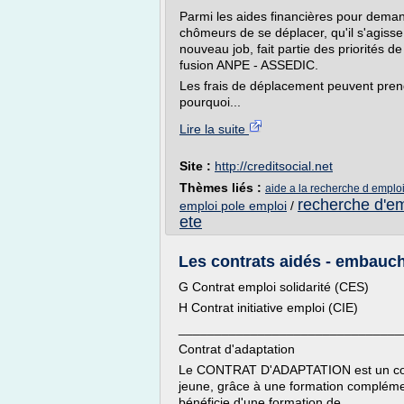
Parmi les aides financières pour dema
chômeurs de se déplacer, qu'il s'agisse
nouveau job, fait partie des priorités 
fusion ANPE - ASSEDIC.
Les frais de déplacement peuvent prend
pourquoi...
Lire la suite
Site :
http://creditsocial.net
Thèmes liés :
aide a la recherche d emplo
recherche d'em
emploi pole emploi
/
ete
Les contrats aidés - embauch
G Contrat emploi solidarité (CES)
H Contrat initiative emploi (CIE)
_______________________________
Contrat d'adaptation
Le CONTRAT D'ADAPTATION est un contra
jeune, grâce à une formation complémen
bénéficie d'une formation de...