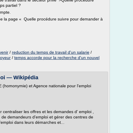
de travail dans le secteur privé >Quelle procédure
ps partiel ?
ompte.
que la page « Quelle procédure suivre pour demander à
venir
/
reduction du temps de travail d'un salarie
/
loyeur
/
temps accorde pour la recherche d'un nouvel
loi — Wikipédia
E (homonymie) et Agence nationale pour l'emploi
 centraliser les offres et les demandes d' emploi ,
re de demandeurs d'emploi et gérer des centres de
'emploi dans leurs démarches et...