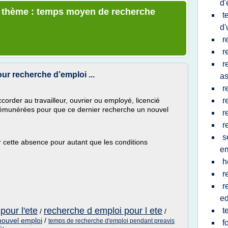
d'
le thème : temps moyen de recherche
t
d'
r
r
r
ur recherche d’emploi ...
a
r
rder au travailleur, ouvrier ou employé, licencié
r
émunérées pour que ce dernier recherche un nouvel
r
r
s
 cette absence pour autant que les conditions
em
h
r
r
ed
pour l'ete
recherche d emploi pour l ete
t
/
/
nouvel emploi
/
temps de recherche d'emploi pendant preavis
f