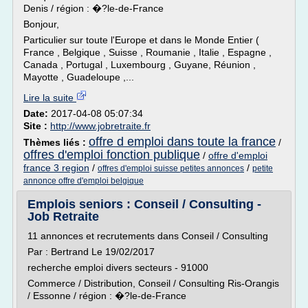
Denis / région : �?le-de-France
Bonjour,
Particulier sur toute l'Europe et dans le Monde Entier (
France , Belgique , Suisse , Roumanie , Italie , Espagne ,
Canada , Portugal , Luxembourg , Guyane, Réunion ,
Mayotte , Guadeloupe ,...
Lire la suite
Date:
2017-04-08 05:07:34
Site :
http://www.jobretraite.fr
offre d emploi dans toute la france
Thèmes liés :
/
offres d'emploi fonction publique
/
offre d'emploi
france 3 region
/
/
offres d'emploi suisse petites annonces
petite
annonce offre d'emploi belgique
Emplois seniors : Conseil / Consulting -
Job Retraite
11 annonces et recrutements dans Conseil / Consulting
Par : Bertrand Le 19/02/2017
recherche emploi divers secteurs - 91000
Commerce / Distribution, Conseil / Consulting Ris-Orangis
/ Essonne / région : �?le-de-France