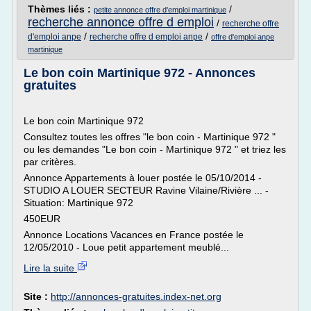
Thèmes liés :
/
petite annonce offre d'emploi martinique
recherche annonce offre d emploi
/
recherche offre
/
/
d'emploi anpe
recherche offre d emploi anpe
offre d'emploi anpe
martinique
Le bon coin Martinique 972 - Annonces
gratuites
Le bon coin Martinique 972
Consultez toutes les offres "le bon coin - Martinique 972 "
ou les demandes "Le bon coin - Martinique 972 " et triez les
par critères.
Annonce Appartements à louer postée le 05/10/2014 -
STUDIO A LOUER SECTEUR Ravine Vilaine/Rivière ... -
Situation: Martinique 972
450EUR
Annonce Locations Vacances en France postée le
12/05/2010 - Loue petit appartement meublé...
Lire la suite
Site :
http://annonces-gratuites.index-net.org