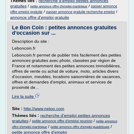
Thèmes liés :
recherche d'emploi petites annonces
gratuites
/
/
passer annonce
petite annonce offre d'emploi martinique
/
/
offre emploi gratuite
passer annonce gratuite recherche emploi
annonce offre d'emploi gratuite
Le Bon Coin : petites annonces gratuites
d'occasion sur ...
Description du site :
Leboncoin.fr
Leboncoin.fr permet de publier très facilement des petites
annonces gratuites avec photo, classées par région de
France et notamment des petites annonces immobilières,
offres de vente ou achat de voiture, moto, articles divers
d'occasion, meubles, locations saisonnières de vacances,
offres et demandes d'emploi, animaux et services de
proximité de...
Lire la suite
Site :
http://www.netoo.com
Thèmes liés :
recherche d'emploi petites annonces
gratuites
/
/
petite annonce offre d'emploi reunion
petite annonce
/
/
offre d'emploi martinique
petite annonce offre d'emploi guadeloupe
petite annonce offre d'emploi