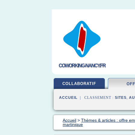
COWORKING-NANCY.FR
COLLABORATIF
OF
ACCUEIL
| CLASSEMENT :
SITES
,
AU
Accueil
>
Thèmes & articles : offre em
martinique