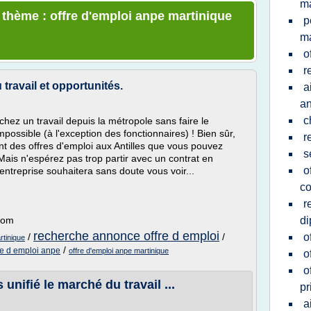
ma
e thème : offre d'emploi anpe martinique
p
ma
o
r
travail et opportunités.
a
a
c
rchez un travail depuis la métropole sans faire le
possible (à l'exception des fonctionnaires) ! Bien sûr,
r
sant des offres d'emploi aux Antilles que vous pouvez
s
 Mais n'espérez pas trop partir avec un contrat en
o
ntreprise souhaitera sans doute vous voir...
co
r
.com
d
recherche annonce offre d emploi
/
/
o
rtinique
/
re d emploi anpe
offre d'emploi anpe martinique
o
o
 unifié le marché du travail ...
pr
a