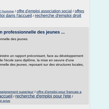
offre d'emploi association social
offres
e l homme
/
/
loi dans l'accueil
recherche d'emploi droit
/
on professionnelle des jeunes ...
ionnelle des jeunes
nistre un rapport préconisant, face au développement
e l'école sans diplôme, la mise en oeuvre d'une
ionnelle des jeunes, reposant sur des structures locales,
enseignement superieur
/
offre d'emploi pour francais a
accueil
recherche d'emploi pour l'ete
/
/
t prive