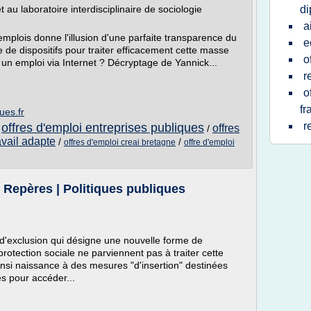
u laboratoire interdisciplinaire de sociologie
d
a
emplois donne l'illusion d'une parfaite transparence du
e
e de dispositifs pour traiter efficacement cette masse
o
 un emploi via Internet ? Décryptage de Yannick...
r
o
fr
ues.fr
r
offres d'emploi entreprises publiques
offres
/
/
avail adapte
/
/
offres d'emploi creai bretagne
offre d'emploi
| Repères | Politiques publiques
 d'exclusion qui désigne une nouvelle forme de
protection sociale ne parviennent pas à traiter cette
insi naissance à des mesures "d'insertion" destinées
és pour accéder...