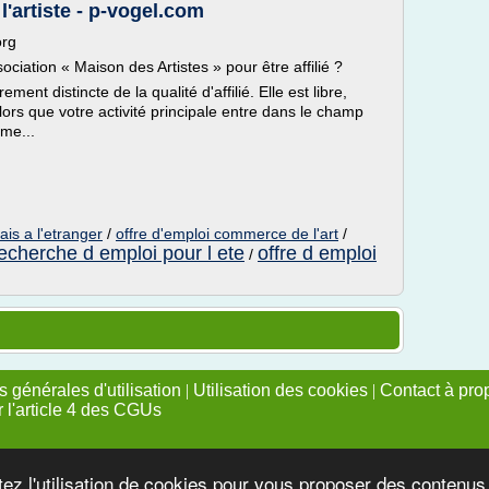
l'artiste - p-vogel.com
org
ociation « Maison des Artistes » pour être affilié ?
ment distincte de la qualité d'affilié. Elle est libre,
s lors que votre activité principale entre dans le champ
ime...
ais a l'etranger
/
offre d'emploi commerce de l'art
/
echerche d emploi pour l ete
offre d emploi
/
 générales d'utilisation
|
Utilisation des cookies
|
Contact à pro
r l'article 4 des CGUs
tez l'utilisation de cookies pour vous proposer des contenu