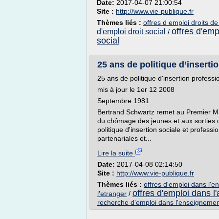
Date:
2017-04-07 21:00:54
Site :
http://www.vie-publique.fr
Thèmes liés :
offres d emploi droits d
offres d'emp
d'emploi droit social
/
social
25 ans de politique d’inserti
25 ans de politique d'insertion profess
mis à jour le 1er 12 2008
Septembre 1981
Bertrand Schwartz remet au Premier Mi
du chômage des jeunes et aux sorties d
politique d'insertion sociale et profess
partenariales et...
Lire la suite
Date:
2017-04-08 02:14:50
Site :
http://www.vie-publique.fr
Thèmes liés :
offres d'emploi dans l'
offres d'emploi dans l'
l'etranger
/
recherche d'emploi dans l'enseignemen