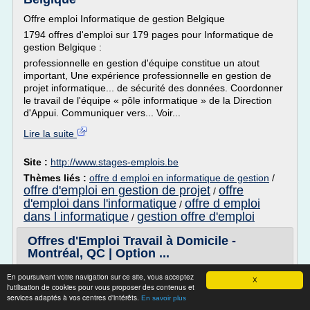
Offre emploi Informatique de gestion Belgique
1794 offres d'emploi sur 179 pages pour Informatique de
gestion Belgique :
professionnelle en gestion d'équipe constitue un atout
important, Une expérience professionnelle en gestion de
projet informatique... de sécurité des données. Coordonner
le travail de l'équipe « pôle informatique » de la Direction
d'Appui. Communiquer vers... Voir...
Lire la suite
Site :
http://www.stages-emplois.be
Thèmes liés :
offre d emploi en informatique de gestion
/
offre d'emploi en gestion de projet
offre
/
d'emploi dans l'informatique
offre d emploi
/
dans l informatique
gestion offre d'emploi
/
Offres d'Emploi Travail à Domicile -
Montréal, QC | Option ...
Offres d'Emploi Travail à Domicile - Montréal, QC
En poursuivant votre navigation sur ce site, vous acceptez
X
l'utilisation de cookies pour vous proposer des contenus et
Enregistrer comme alerte
services adaptés à vos centres d'intérêts.
En savoir plus
1 à 20 de 90 offres d'emploi