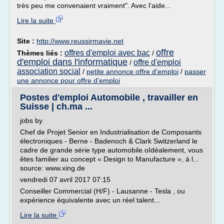
très peu me convenaient vraiment". Avec l'aide...
Lire la suite
Site :
http://www.reussirmavie.net
offre
offres d'emploi avec bac
Thèmes liés :
/
d'emploi dans l'informatique
offre d'emploi
/
association social
/
petite annonce offre d'emploi
/
passer
une annonce pour offre d'emploi
Postes d'emploi Automobile , travailler en
Suisse | ch.ma ...
jobs by
Chef de Projet Senior en Industrialisation de Composants
électroniques - Berne - Badenoch & Clark Switzerland le
cadre de grande série type automobile.oIdéalement, vous
êtes familier au concept « Design to Manufacture », à l...
source: www.xing.de
vendredi 07 avril 2017 07:15
Conseiller Commercial (H/F) - Lausanne - Tesla , ou
expérience équivalente avec un réel talent...
Lire la suite