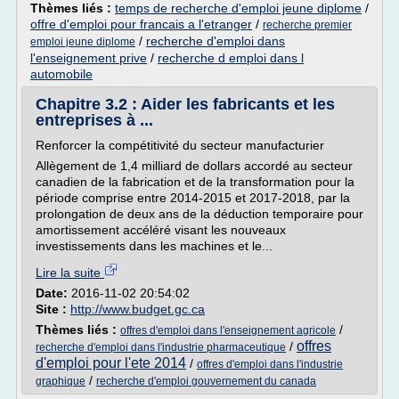
Thèmes liés :
temps de recherche d'emploi jeune diplome
/
offre d'emploi pour francais a l'etranger
/
recherche premier
/
recherche d'emploi dans
emploi jeune diplome
l'enseignement prive
/
recherche d emploi dans l
automobile
Chapitre 3.2 : Aider les fabricants et les
entreprises à ...
Renforcer la compétitivité du secteur manufacturier
Allègement de 1,4 milliard de dollars accordé au secteur
canadien de la fabrication et de la transformation pour la
période comprise entre 2014-2015 et 2017-2018, par la
prolongation de deux ans de la déduction temporaire pour
amortissement accéléré visant les nouveaux
investissements dans les machines et le...
Lire la suite
Date:
2016-11-02 20:54:02
Site :
http://www.budget.gc.ca
Thèmes liés :
/
offres d'emploi dans l'enseignement agricole
offres
/
recherche d'emploi dans l'industrie pharmaceutique
d'emploi pour l'ete 2014
/
offres d'emploi dans l'industrie
/
graphique
recherche d'emploi gouvernement du canada