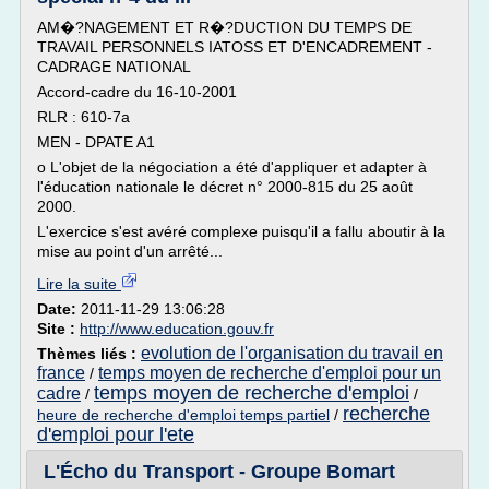
AM�?NAGEMENT ET R�?DUCTION DU TEMPS DE
TRAVAIL PERSONNELS IATOSS ET D'ENCADREMENT -
CADRAGE NATIONAL
Accord-cadre du 16-10-2001
RLR : 610-7a
MEN - DPATE A1
o L'objet de la négociation a été d'appliquer et adapter à
l'éducation nationale le décret n° 2000-815 du 25 août
2000.
L'exercice s'est avéré complexe puisqu'il a fallu aboutir à la
mise au point d'un arrêté...
Lire la suite
Date:
2011-11-29 13:06:28
Site :
http://www.education.gouv.fr
evolution de l'organisation du travail en
Thèmes liés :
france
temps moyen de recherche d'emploi pour un
/
temps moyen de recherche d'emploi
cadre
/
/
recherche
heure de recherche d'emploi temps partiel
/
d'emploi pour l'ete
L'Écho du Transport - Groupe Bomart