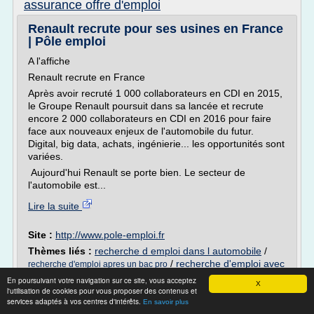
assurance offre d'emploi
Renault recrute pour ses usines en France
| Pôle emploi
A l'affiche
Renault recrute en France
Après avoir recruté 1 000 collaborateurs en CDI en 2015,
le Groupe Renault poursuit dans sa lancée et recrute
encore 2 000 collaborateurs en CDI en 2016 pour faire
face aux nouveaux enjeux de l'automobile du futur.
Digital, big data, achats, ingénierie... les opportunités sont
variées.
Aujourd'hui Renault se porte bien. Le secteur de
l'automobile est...
Lire la suite
Site :
http://www.pole-emploi.fr
Thèmes liés :
recherche d emploi dans l automobile
/
/
recherche d'emploi avec
recherche d'emploi apres un bac pro
bac pro
/
recherche d'emploi avec niveau bac
/
recherche
En poursuivant votre navigation sur ce site, vous acceptez
X
emploi dans l automobile
l'utilisation de cookies pour vous proposer des contenus et
services adaptés à vos centres d'intérêts.
En savoir plus
Emploi Bordeaux | Job et Recrutement en