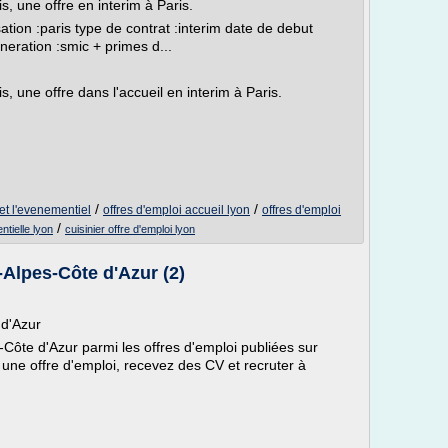
is, une offre en interim à Paris.
isation :paris type de contrat :interim date de debut
neration :smic + primes d...
is, une offre dans l'accueil en interim à Paris.
/
/
 et l'evenementiel
offres d'emploi accueil lyon
offres d'emploi
/
tielle lyon
cuisinier offre d'emploi lyon
Alpes-Côte d'Azur (2)
 d'Azur
Côte d'Azur parmi les offres d'emploi publiées sur
 une offre d'emploi, recevez des CV et recruter à