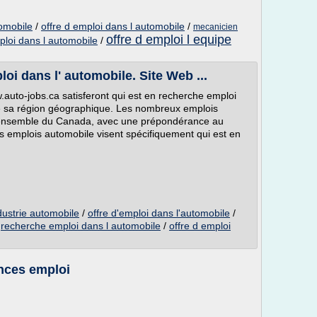
tomobile
/
offre d emploi dans l automobile
/
mecanicien
offre d emploi l equipe
loi dans l automobile
/
i dans l' automobile. Site Web ...
.auto-jobs.ca satisferont qui est en recherche emploi
 de sa région géographique. Les nombreux emplois
 l'ensemble du Canada, avec une prépondérance au
es emplois automobile visent spécifiquement qui est en
ndustrie automobile
/
offre d'emploi dans l'automobile
/
/
recherche emploi dans l automobile
/
offre d emploi
onces emploi