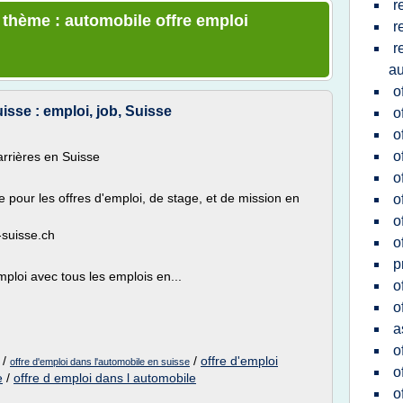
r
e thème : automobile offre emploi
r
r
au
o
isse : emploi, job, Suisse
o
o
o
arrières en Suisse
o
 pour les offres d'emploi, de stage, et de mission en
o
o
-suisse.ch
o
p
mploi avec tous les emplois en...
o
o
a
o
/
/
offre d'emploi
offre d'emploi dans l'automobile en suisse
o
e
/
offre d emploi dans l automobile
o