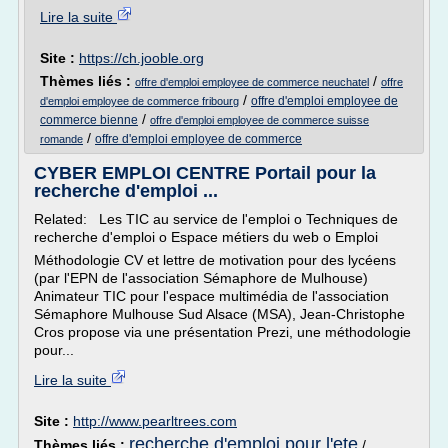
Lire la suite
Site :
https://ch.jooble.org
Thèmes liés :
/
offre d'emploi employee de commerce neuchatel
offre
/
offre d'emploi employee de
d'emploi employee de commerce fribourg
/
commerce bienne
offre d'emploi employee de commerce suisse
/
offre d'emploi employee de commerce
romande
CYBER EMPLOI CENTRE Portail pour la
recherche d'emploi ...
Related: Les TIC au service de l'emploi o Techniques de
recherche d'emploi o Espace métiers du web o Emploi
Méthodologie CV et lettre de motivation pour des lycéens
(par l'EPN de l'association Sémaphore de Mulhouse)
Animateur TIC pour l'espace multimédia de l'association
Sémaphore Mulhouse Sud Alsace (MSA), Jean-Christophe
Cros propose via une présentation Prezi, une méthodologie
pour...
Lire la suite
Site :
http://www.pearltrees.com
recherche d'emploi pour l'ete
Thèmes liés :
/