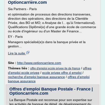
Optioncarriere.com
Sia Partners - Paris
et optimisation de processus des directions transverses,
direction des opérations, des directions de la Clientèle
Privée, des BO et MO; o Analyse de l... qu'à l'international).
Qualifications Diplômé(e) d'une grande école de commerce
ou école d'ingénieur ou d'un Master de Finance...
EY - Paris
Managers spécialisé(e)s dans la banque privée et la
gestion...
Lire la suite
Site :
http://www.optioncarriere.com
Thèmes liés :
/
offres
offre d'emploi ecole privee ile de france
d'emploi ecole privee
/
ecole privee offre d emploi
/
recherche d'emploi banque assurance
/
offres d'emploi
banque assurance
Offres d'emploi Banque Postale - France |
Optioncarriere.com
La Banque Postale est reconnue pour son expertise sur
les activités de banque de détail, de développement du