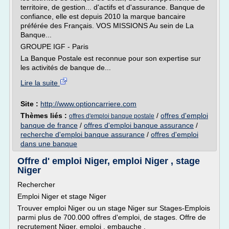
territoire, de gestion... d'actifs et d'assurance. Banque de
confiance, elle est depuis 2010 la marque bancaire
préférée des Français. VOS MISSIONS Au sein de La
Banque...
GROUPE IGF - Paris
La Banque Postale est reconnue pour son expertise sur
les activités de banque de...
Lire la suite
Site :
http://www.optioncarriere.com
Thèmes liés :
/
offres d'emploi
offres d'emploi banque postale
banque de france
/
offres d'emploi banque assurance
/
recherche d'emploi banque assurance
/
offres d'emploi
dans une banque
Offre d' emploi Niger, emploi Niger , stage
Niger
Rechercher
Emploi Niger et stage Niger
Trouver emploi Niger ou un stage Niger sur Stages-Emplois
parmi plus de 700.000 offres d'emploi, de stages. Offre de
recrutement Niger, emploi , embauche .