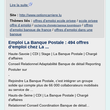
Lire la suite
Site :
http://www.optioncarriere.lu
Thèmes liés :
offres d'emploi ecole privee
/
ecole privee
offre d emploi
/
/
offres
recherche d'emploi banque luxembourg
d'emploi banque de france
/
offres d'emploi dans une
banque
Emploi La Banque Postale : 494 offres
d’emploi chez La ...
Haute-Savoie | CDI | Stage | La Banque Postale | Chargé
d'affaires
Conseil Relationnel Adaptabilité Banque de détail Reporting
Postuler sur
-
Rejoindre La Banque Postale, c'est intégrer un groupe
solide qui compte plus de 66 000 collaborateurs mobilisés
au service de ...
Hauts-de-Seine | CDI | La Banque Postale | Chargé
d'affaires
Relationnel Conseil Coordination Banque de détail...