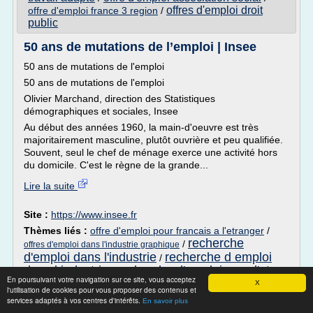
offres d'emploi droit
offre d'emploi france 3 region
/
public
50 ans de mutations de l’emploi | Insee
50 ans de mutations de l'emploi
50 ans de mutations de l'emploi
Olivier Marchand, direction des Statistiques
démographiques et sociales, Insee
Au début des années 1960, la main-d'oeuvre est très
majoritairement masculine, plutôt ouvrière et peu qualifiée.
Souvent, seul le chef de ménage exerce une activité hors
du domicile. C'est le règne de la grande...
Lire la suite
Site :
https://www.insee.fr
Thèmes liés :
offre d'emploi pour francais a l'etranger
/
recherche
/
offres d'emploi dans l'industrie graphique
d'emploi dans l'industrie
recherche d emploi
/
dans l industrie
recherche d'emploi pour l'ete
/
En poursuivant votre navigation sur ce site, vous acceptez
X
l'utilisation de cookies pour vous proposer des contenus et
Offres d'emploi Assurances - France |
services adaptés à vos centres d'intérêts.
En savoir plus
Optioncarriere.com