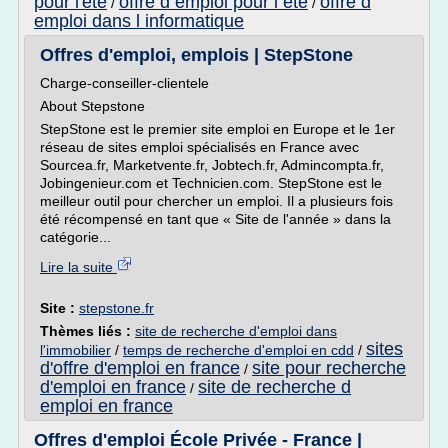
pour l'ete
offre d emploi pour l ete
offre d
/
/
emploi dans l informatique
Offres d'emploi, emplois | StepStone
Charge-conseiller-clientele
About Stepstone
StepStone est le premier site emploi en Europe et le 1er
réseau de sites emploi spécialisés en France avec
Sourcea.fr, Marketvente.fr, Jobtech.fr, Admincompta.fr,
Jobingenieur.com et Technicien.com. StepStone est le
meilleur outil pour chercher un emploi. Il a plusieurs fois
été récompensé en tant que « Site de l'année » dans la
catégorie...
Lire la suite
Site :
stepstone.fr
Thèmes liés :
site de recherche d'emploi dans
sites
l'immobilier
/
temps de recherche d'emploi en cdd
/
d'offre d'emploi en france
site pour recherche
/
d'emploi en france
site de recherche d
/
emploi en france
Offres d'emploi École Privée - France |