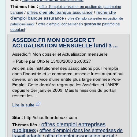
Thèmes liés :
offre d'emploi conseiller en gestion de patrimoine
/
offres d'emploi banque assurance
/
recherche
banque
d'emploi banque assurance
/
offre d'emploi conseiller en gestion de
/
offre d'emploi conseiller en gestion de patrimoine
patrimoine junior
debutant
ASSEDIC.FR MON DOSSIER ET
ACTUALISATION MENSUELLE lundi 3 ...
Assedic.fr Mon dossier et Actualisation mensuelle
» Publié par Otto le 13/08/2008 16:08:27
Ancien site institutionnel des associations pour l'emploi
dans l'industrie et le commerce, assedic.fr est aujourd'hui
devenu un service d'une entité plus large nommée Pôle-
Emploi. Cette dernière regroupe les Assédics et l'ANPE
depuis le 1er janvier 2009. Mais ls missions du portail
restent les...
Lire la suite
Site :
http://chauffeurdebuzz.com
offres d'emploi entreprises
Thèmes liés :
publiques
offres d'emploi dans les entreprises de
/
travail adapte
offre d'emploi association social
/
/