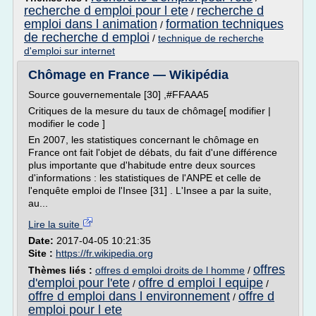
recherche d emploi pour l ete
recherche d
/
emploi dans l animation
formation techniques
/
de recherche d emploi
/
technique de recherche
d'emploi sur internet
Chômage en France — Wikipédia
Source gouvernementale [30] ,#FFAAA5
Critiques de la mesure du taux de chômage[ modifier |
modifier le code ]
En 2007, les statistiques concernant le chômage en
France ont fait l'objet de débats, du fait d'une différence
plus importante que d'habitude entre deux sources
d'informations : les statistiques de l'ANPE et celle de
l'enquête emploi de l'Insee [31] . L'Insee a par la suite,
au...
Lire la suite
Date:
2017-04-05 10:21:35
Site :
https://fr.wikipedia.org
offres
Thèmes liés :
offres d emploi droits de l homme
/
d'emploi pour l'ete
offre d emploi l equipe
/
/
offre d emploi dans l environnement
offre d
/
emploi pour l ete