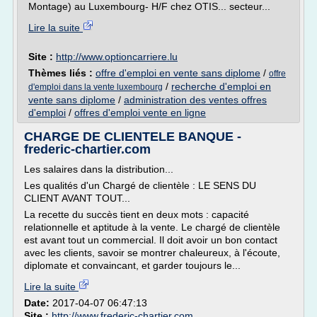
Montage) au Luxembourg- H/F chez OTIS... secteur...
Lire la suite
Site :
http://www.optioncarriere.lu
Thèmes liés :
offre d'emploi en vente sans diplome
/
offre
/
recherche d'emploi en
d'emploi dans la vente luxembourg
vente sans diplome
/
administration des ventes offres
d'emploi
/
offres d'emploi vente en ligne
CHARGE DE CLIENTELE BANQUE -
frederic-chartier.com
Les salaires dans la distribution...
Les qualités d'un Chargé de clientèle : LE SENS DU
CLIENT AVANT TOUT...
La recette du succès tient en deux mots : capacité
relationnelle et aptitude à la vente. Le chargé de clientèle
est avant tout un commercial. Il doit avoir un bon contact
avec les clients, savoir se montrer chaleureux, à l'écoute,
diplomate et convaincant, et garder toujours le...
Lire la suite
Date:
2017-04-07 06:47:13
Site :
http://www.frederic-chartier.com