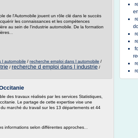
r
en
ole de l'Automobile jouent un rôle clé dans le succès
r
acquérir les connaissances et les compétences
d
ère au sein de l'industrie automobile. De la formation
ières...
r
r
f
re
 l automobile
/
recherche emploi dans l automobile
/
r
trie
recherche d emploi dans l industrie
/
/
r
Occitanie
le des travaux réalisés par les services Statistiques,
citanie. Le partage de cette expertise vise une
 du marché du travail sur les 13 départements et 44
es informations selon différentes approches...