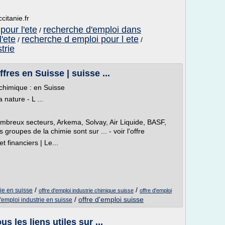
citanie.fr
pour l'ete
recherche d'emploi dans
/
l'ete
recherche d emploi pour l ete
/
/
trie
fres en Suisse | suisse ...
 chimique : en Suisse
 nature - L ...
ombreux secteurs, Arkema, Solvay, Air Liquide, BASF,
groupes de la chimie sont sur ... - voir l'offre
 financiers | Le...
/
/
rie en suisse
offre d'emploi industrie chimique suisse
offre d'emploi
/
offre d'emploi suisse
d'emploi industrie en suisse
s les liens utiles sur ...