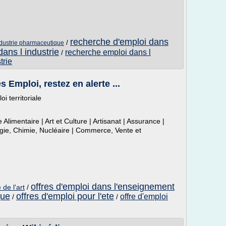
recherche d'emploi dans
/
ndustrie pharmaceutique
ans l industrie
recherche emploi dans l
/
trie
 Emploi, restez en alerte ...
i territoriale
 Alimentaire | Art et Culture | Artisanat | Assurance |
ogie, Chimie, Nucléaire | Commerce, Vente et
offres d'emploi dans l'enseignement
de l'art
/
que
offres d'emploi pour l'ete
offre d'emploi
/
/