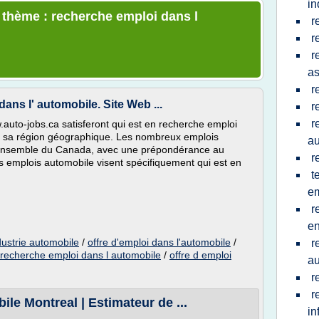
in
e thème : recherche emploi dans l
r
r
r
a
r
ns l' automobile. Site Web ...
r
r
auto-jobs.ca satisferont qui est en recherche emploi
de sa région géographique. Les nombreux emplois
au
 l'ensemble du Canada, avec une prépondérance au
r
s emplois automobile visent spécifiquement qui est en
t
em
r
e
dustrie automobile
/
offre d'emploi dans l'automobile
/
r
recherche emploi dans l automobile
/
offre d emploi
au
r
r
e Montreal | Estimateur de ...
in