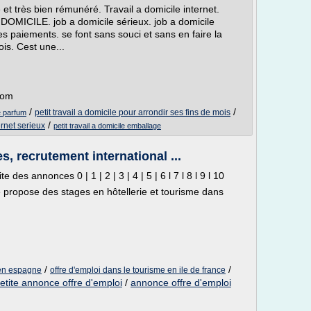
e et très bien rémunéré. Travail a domicile internet.
MICILE. job a domicile sérieux. job a domicile
es paiements. se font sans souci et sans en faire la
s. Cest une...
com
/
/
petit travail a domicile pour arrondir ses fins de mois
ge parfum
/
ernet serieux
petit travail a domicile emballage
s, recrutement international ...
des annonces 0 | 1 | 2 | 3 | 4 | 5 | 6 l 7 l 8 l 9 l 10
propose des stages en hôtellerie et tourisme dans
/
/
 en espagne
offre d'emploi dans le tourisme en ile de france
etite annonce offre d'emploi
/
annonce offre d'emploi