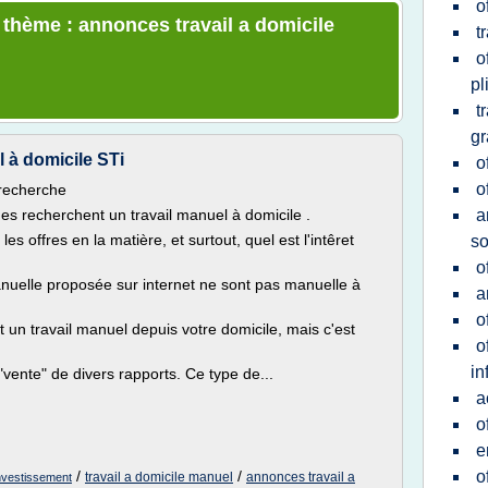
o
e thème : annonces travail a domicile
t
o
pl
t
gr
l à domicile STi
o
o
 recherche
es recherchent un travail manuel à domicile .
a
les offres en la matière, et surtout, quel est l'intêret
so
o
manuelle proposée sur internet ne sont pas manuelle à
a
o
st un travail manuel depuis votre domicile, mais c'est
o
in
ente" de divers rapports. Ce type de...
a
o
e
/
/
o
travail a domicile manuel
annonces travail a
investissement