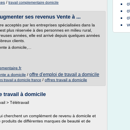
ces
/
travail complementaire domicile
o
o
Augmenter ses revenus Vente à ...
o
v
tre acceptés par les entreprises spécialisées dans la
'est plus réservée à des personnes en milieu rural,
euses années, elle est arrivé depuis quelques années
breux clients.
nte à domicile,...
ementaire.fr
offre d'emploi de travail a domicile
ente a domicile
/
/
offres travail a domicile
 travail a domicile france
e travail à domicile
ail > Télétravail
qui cherchent un complément de revenu à domicile et
e produits de différentes marques de beauté et de