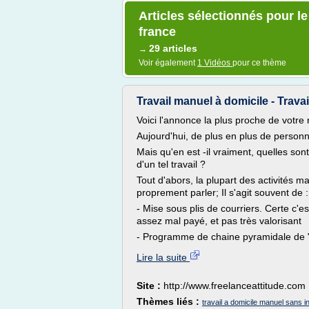
Articles sélectionnés pour l
france
29 articles
→
Voir également
1 Vidéos
pour ce thème
Travail manuel à domicile - Travai
Voici l'annonce la plus proche de votre
Aujourd'hui, de plus en plus de personn
Mais qu'en est -il vraiment, quelles sont 
d'un tel travail ?
Tout d'abors, la plupart des activités 
proprement parler; Il s'agit souvent de :
- Mise sous plis de courriers. Certe c'e
assez mal payé, et pas très valorisant
- Programme de chaine pyramidale de "v
Lire la suite
Site :
http://www.freelanceattitude.com
Thèmes liés :
travail a domicile manuel sans 