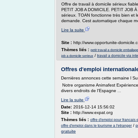
Offre de travail à domicile sérieux fiabl
PETIT JOB A DOMICILE. PETIT JOB À DO
sérieux. TOAN fonctionne très bien et l
demande. Cest automatique chaque moi
Lire la suite
Site :
http://www.opportunite-domicile.
Thèmes liés :
petit travail a domicile emballa
/
travail a domicile via int
job a domicile serieux
Offres d'emploi internationale
Dernières annonces cette semaine l Suite 
Notre organisme Animafest Expérience 
divers endroits de l'Espagne ...
Lire la suite
Date:
2016-12-14 15:56:02
Site :
http://www.expat.org
Thèmes liés :
offre d'emploi pour francais
/
p
offre d'emploi dans le tourisme a l'etranger
gratuite