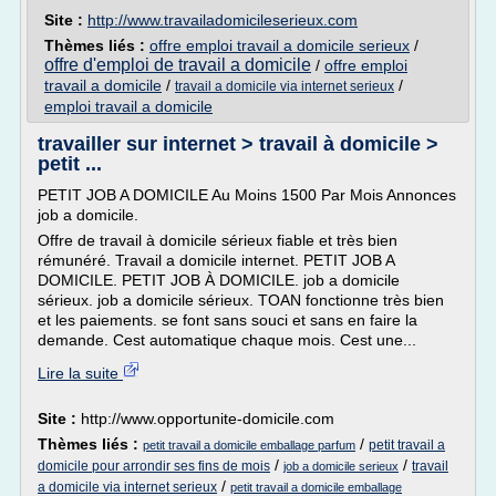
Site :
http://www.travailadomicileserieux.com
Thèmes liés :
offre emploi travail a domicile serieux
/
offre d'emploi de travail a domicile
/
offre emploi
travail a domicile
/
/
travail a domicile via internet serieux
emploi travail a domicile
travailler sur internet > travail à domicile >
petit ...
PETIT JOB A DOMICILE Au Moins 1500 Par Mois Annonces
job a domicile.
Offre de travail à domicile sérieux fiable et très bien
rémunéré. Travail a domicile internet. PETIT JOB A
DOMICILE. PETIT JOB À DOMICILE. job a domicile
sérieux. job a domicile sérieux. TOAN fonctionne très bien
et les paiements. se font sans souci et sans en faire la
demande. Cest automatique chaque mois. Cest une...
Lire la suite
Site :
http://www.opportunite-domicile.com
Thèmes liés :
/
petit travail a
petit travail a domicile emballage parfum
/
/
domicile pour arrondir ses fins de mois
travail
job a domicile serieux
/
a domicile via internet serieux
petit travail a domicile emballage