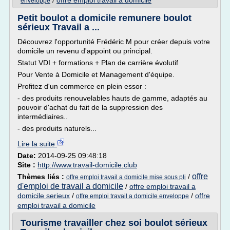
/
offre emploi travail a domicile
enveloppe
Petit boulot a domicile remunere boulot
sérieux Travail a ...
Découvrez l'opportunité Frédéric M pour créer depuis votre
domicile un revenu d'appoint ou principal.
Statut VDI + formations + Plan de carrière évolutif
Pour Vente à Domicile et Management d'équipe.
Profitez d'un commerce en plein essor :
- des produits renouvelables hauts de gamme, adaptés au
pouvoir d'achat du fait de la suppression des
intermédiaires..
- des produits naturels...
Lire la suite
Date:
2014-09-25 09:48:18
Site :
http://www.travail-domicile.club
offre
Thèmes liés :
/
offre emploi travail a domicile mise sous pli
d'emploi de travail a domicile
/
offre emploi travail a
domicile serieux
/
/
offre
offre emploi travail a domicile enveloppe
emploi travail a domicile
Tourisme travailler chez soi boulot sérieux