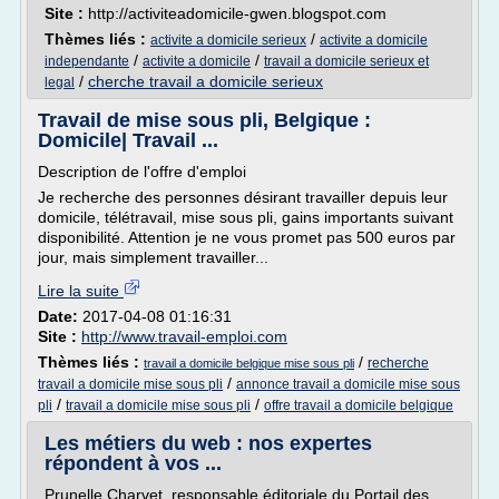
Site :
http://activiteadomicile-gwen.blogspot.com
Thèmes liés :
/
activite a domicile serieux
activite a domicile
/
/
independante
activite a domicile
travail a domicile serieux et
/
cherche travail a domicile serieux
legal
Travail de mise sous pli, Belgique :
Domicile| Travail ...
Description de l'offre d'emploi
Je recherche des personnes désirant travailler depuis leur
domicile, télétravail, mise sous pli, gains importants suivant
disponibilité. Attention je ne vous promet pas 500 euros par
jour, mais simplement travailler...
Lire la suite
Date:
2017-04-08 01:16:31
Site :
http://www.travail-emploi.com
Thèmes liés :
/
recherche
travail a domicile belgique mise sous pli
/
travail a domicile mise sous pli
annonce travail a domicile mise sous
/
/
pli
travail a domicile mise sous pli
offre travail a domicile belgique
Les métiers du web : nos expertes
répondent à vos ...
Prunelle Charvet, responsable éditoriale du Portail des