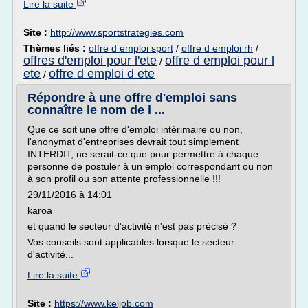
Lire la suite
Site :
http://www.sportstrategies.com
Thèmes liés :
offre d emploi sport
/
offre d emploi rh
/
offres d'emploi pour l'ete
offre d emploi pour l
/
ete
offre d emploi d ete
/
Répondre à une offre d'emploi sans
connaître le nom de l ...
Que ce soit une offre d'emploi intérimaire ou non,
l'anonymat d'entreprises devrait tout simplement
INTERDIT, ne serait-ce que pour permettre à chaque
personne de postuler à un emploi correspondant ou non
à son profil ou son attente professionnelle !!!
29/11/2016 à 14:01
karoa
et quand le secteur d'activité n'est pas précisé ?
Vos conseils sont applicables lorsque le secteur
d'activité...
Lire la suite
Site :
https://www.keljob.com