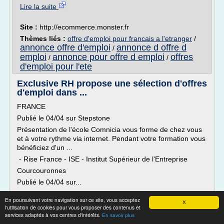
Lire la suite
Site :
http://ecommerce.monster.fr
Thèmes liés :
offre d'emploi pour francais a l'etranger
/
annonce offre d'emploi
annonce d offre d
/
emploi
annonce pour offre d emploi
offres
/
/
d'emploi pour l'ete
Exclusive RH propose une sélection d'offres
d'emploi dans ...
FRANCE
Publié le 04/04 sur Stepstone
Présentation de l'école Comnicia vous forme de chez vous
et à votre rythme via internet. Pendant votre formation vous
bénéficiez d'un ...
- Rise France - ISE - Institut Supérieur de l'Entreprise
Courcouronnes
Publié le 04/04 sur...
Lire la suite
En poursuivant votre navigation sur ce site, vous acceptez
X
l'utilisation de cookies pour vous proposer des contenus et
services adaptés à vos centres d'intérêts.
En savoir plus
Site :
http://exclusiverh.com