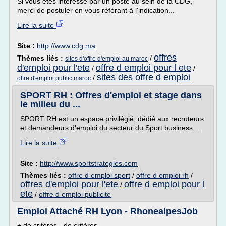
Si vous êtes intéressé par un poste au sein de la CDG,
merci de postuler en vous référant à l'indication...
Lire la suite
Site :
http://www.cdg.ma
offres
Thèmes liés :
/
sites d'offre d'emploi au maroc
d'emploi pour l'ete
offre d emploi pour l ete
/
/
sites des offre d emploi
/
offre d'emploi public maroc
SPORT RH : Offres d'emploi et stage dans
le milieu du ...
SPORT RH est un espace privilégié, dédié aux recruteurs
et demandeurs d'emploi du secteur du Sport business....
Lire la suite
Site :
http://www.sportstrategies.com
Thèmes liés :
offre d emploi sport
/
offre d emploi rh
/
offres d'emploi pour l'ete
offre d emploi pour l
/
ete
/
offre d emploi publicite
Emploi Attaché RH Lyon - RhonealpesJob
+ de critères - de critères