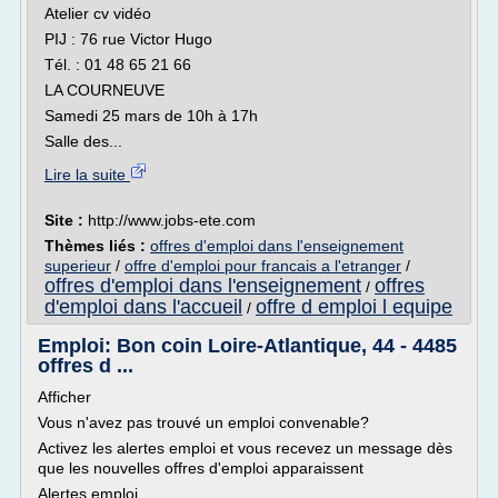
Atelier cv vidéo
PIJ : 76 rue Victor Hugo
Tél. : 01 48 65 21 66
LA COURNEUVE
Samedi 25 mars de 10h à 17h
Salle des...
Lire la suite
Site :
http://www.jobs-ete.com
Thèmes liés :
offres d'emploi dans l'enseignement
superieur
/
offre d'emploi pour francais a l'etranger
/
offres d'emploi dans l'enseignement
offres
/
d'emploi dans l'accueil
offre d emploi l equipe
/
Emploi: Bon coin Loire-Atlantique, 44 - 4485
offres d ...
Afficher
Vous n'avez pas trouvé un emploi convenable?
Activez les alertes emploi et vous recevez un message dès
que les nouvelles offres d'emploi apparaissent
Alertes emploi