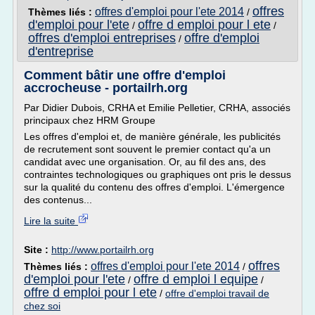
offres
offres d'emploi pour l'ete 2014
Thèmes liés :
/
d'emploi pour l'ete
offre d emploi pour l ete
/
/
offres d'emploi entreprises
offre d'emploi
/
d'entreprise
Comment bâtir une offre d'emploi
accrocheuse - portailrh.org
Par Didier Dubois, CRHA et Emilie Pelletier, CRHA, associés
principaux chez HRM Groupe
Les offres d'emploi et, de manière générale, les publicités
de recrutement sont souvent le premier contact qu'a un
candidat avec une organisation. Or, au fil des ans, des
contraintes technologiques ou graphiques ont pris le dessus
sur la qualité du contenu des offres d'emploi. L'émergence
des contenus...
Lire la suite
Site :
http://www.portailrh.org
offres
offres d'emploi pour l'ete 2014
Thèmes liés :
/
d'emploi pour l'ete
offre d emploi l equipe
/
/
offre d emploi pour l ete
/
offre d'emploi travail de
chez soi