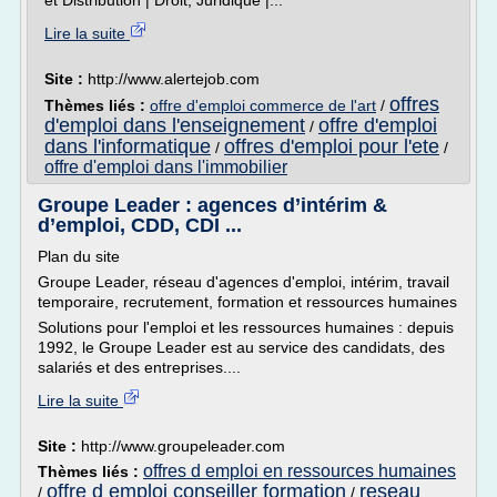
et Distribution | Droit, Juridique |...
Lire la suite
Site :
http://www.alertejob.com
offres
Thèmes liés :
offre d'emploi commerce de l'art
/
d'emploi dans l'enseignement
offre d'emploi
/
dans l'informatique
offres d'emploi pour l'ete
/
/
offre d'emploi dans l'immobilier
Groupe Leader : agences d’intérim &
d’emploi, CDD, CDI ...
Plan du site
Groupe Leader, réseau d'agences d'emploi, intérim, travail
temporaire, recrutement, formation et ressources humaines
Solutions pour l'emploi et les ressources humaines : depuis
1992, le Groupe Leader est au service des candidats, des
salariés et des entreprises....
Lire la suite
Site :
http://www.groupeleader.com
offres d emploi en ressources humaines
Thèmes liés :
offre d emploi conseiller formation
reseau
/
/