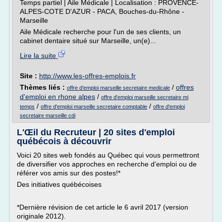
Temps partiel | Aile Médicale | Localisation : PROVENCE-
ALPES-COTE D'AZUR - PACA, Bouches-du-Rhône -
Marseille
Aile Médicale recherche pour l'un de ses clients, un
cabinet dentaire situé sur Marseille, un(e)...
Lire la suite
Site :
http://www.les-offres-emplois.fr
Thèmes liés :
/
offres
offre d'emploi marseille secretaire medicale
d'emploi en rhone alpes
/
offre d'emploi marseille secretaire mi
/
/
temps
offre d'emploi marseille secretaire comptable
offre d'emploi
secretaire marseille cdi
L'Œil du Recruteur | 20 sites d'emploi
québécois à découvrir
Voici 20 sites web fondés au Québec qui vous permettront
de diversifier vos approches en recherche d'emploi ou de
référer vos amis sur des postes!*
Des initiatives québécoises
*Dernière révision de cet article le 6 avril 2017 (version
originale 2012).