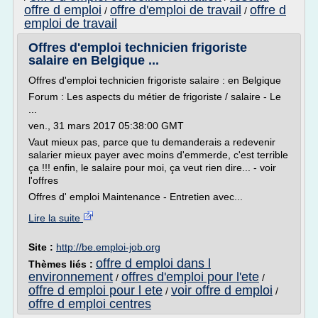
offre d emploi
offre d'emploi de travail
offre d
/
/
emploi de travail
Offres d'emploi technicien frigoriste
salaire en Belgique ...
Offres d'emploi technicien frigoriste salaire : en Belgique
Forum : Les aspects du métier de frigoriste / salaire - Le
...
ven., 31 mars 2017 05:38:00 GMT
Vaut mieux pas, parce que tu demanderais a redevenir
salarier mieux payer avec moins d'emmerde, c'est terrible
ça !!! enfin, le salaire pour moi, ça veut rien dire... - voir
l'offres
Offres d' emploi Maintenance - Entretien avec...
Lire la suite
Site :
http://be.emploi-job.org
offre d emploi dans l
Thèmes liés :
environnement
offres d'emploi pour l'ete
/
/
offre d emploi pour l ete
voir offre d emploi
/
/
offre d emploi centres