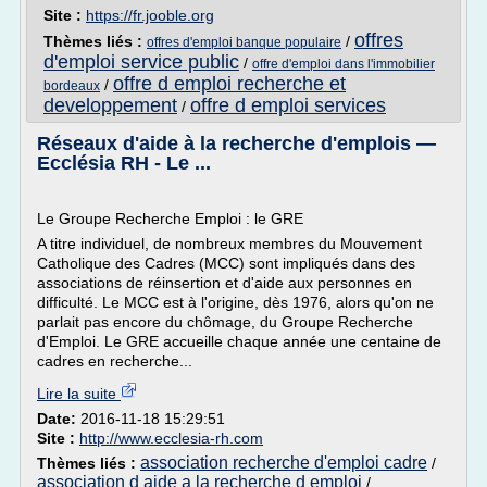
Site :
https://fr.jooble.org
offres
Thèmes liés :
/
offres d'emploi banque populaire
d'emploi service public
/
offre d'emploi dans l'immobilier
offre d emploi recherche et
/
bordeaux
developpement
offre d emploi services
/
Réseaux d'aide à la recherche d'emplois —
Ecclésia RH - Le ...
Le Groupe Recherche Emploi : le GRE
A titre individuel, de nombreux membres du Mouvement
Catholique des Cadres (MCC) sont impliqués dans des
associations de réinsertion et d'aide aux personnes en
difficulté. Le MCC est à l'origine, dès 1976, alors qu'on ne
parlait pas encore du chômage, du Groupe Recherche
d'Emploi. Le GRE accueille chaque année une centaine de
cadres en recherche...
Lire la suite
Date:
2016-11-18 15:29:51
Site :
http://www.ecclesia-rh.com
association recherche d'emploi cadre
Thèmes liés :
/
association d aide a la recherche d emploi
/