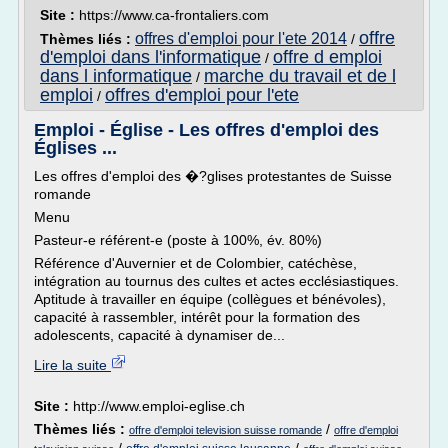
Site :
https://www.ca-frontaliers.com
offre
offres d'emploi pour l'ete 2014
Thèmes liés :
/
d'emploi dans l'informatique
offre d emploi
/
dans l informatique
marche du travail et de l
/
emploi
offres d'emploi pour l'ete
/
Emploi - Église - Les offres d'emploi des
Églises ...
Les offres d'emploi des �?glises protestantes de Suisse
romande
Menu
Pasteur-e référent-e (poste à 100%, év. 80%)
Référence d'Auvernier et de Colombier, catéchèse,
intégration au tournus des cultes et actes ecclésiastiques.
Aptitude à travailler en équipe (collègues et bénévoles),
capacité à rassembler, intérêt pour la formation des
adolescents, capacité à dynamiser de...
Lire la suite
Site :
http://www.emploi-eglise.ch
Thèmes liés :
/
offre d'emploi television suisse romande
offre d'emploi