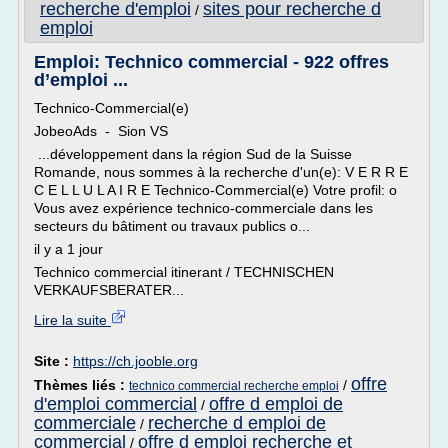
recherche d'emploi
sites pour recherche d
/
emploi
Emploi: Technico commercial - 922 offres
d’emploi ...
Technico-Commercial(e)
JobeoAds - Sion VS
...développement dans la région Sud de la Suisse
Romande, nous sommes à la recherche d'un(e): V E R R E
C E L L U L A I R E Technico-Commercial(e) Votre profil: o
Vous avez expérience technico-commerciale dans les
secteurs du bâtiment ou travaux publics o...
il y a 1 jour
Technico commercial itinerant / TECHNISCHEN
VERKAUFSBERATER...
Lire la suite
Site :
https://ch.jooble.org
offre
Thèmes liés :
/
technico commercial recherche emploi
d'emploi commercial
offre d emploi de
/
commerciale
recherche d emploi de
/
commercial
offre d emploi recherche et
/