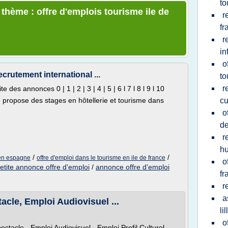
to
 thème : offre d'emplois tourisme ile de
r
fr
r
in
o
ecrutement international ...
to
r
des annonces 0 | 1 | 2 | 3 | 4 | 5 | 6 l 7 l 8 l 9 l 10
propose des stages en hôtellerie et tourisme dans
cu
o
de
r
hu
/
/
 en espagne
offre d'emploi dans le tourisme en ile de france
o
etite annonce offre d'emploi
/
annonce offre d'emploi
fr
r
a
acle, Emploi Audiovisuel ...
lil
o
ctacle - Emploi Audiovisuel - Emploi Profil Culturel