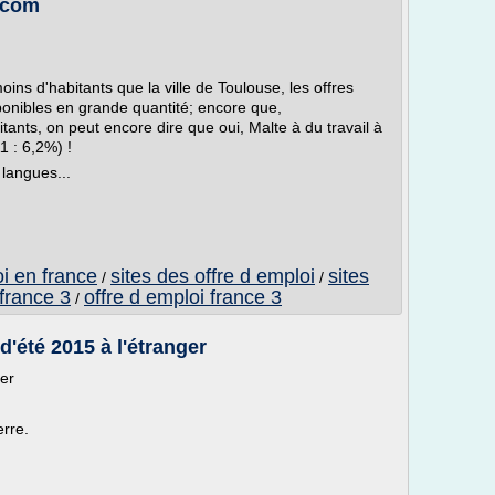
.com
ns d'habitants que la ville de Toulouse, les offres
ponibles en grande quantité; encore que,
ants, on peut encore dire que oui, Malte à du travail à
 : 6,2%) !
 langues...
oi en france
sites des offre d emploi
sites
/
/
 france 3
offre d emploi france 3
/
 d'été 2015 à l'étranger
ger
erre.