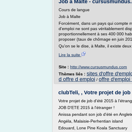
Job à Malte - cursusmundus
Cours de langue
Job à Malte
Forcément, dans un pays qui compte moi
d'emploi ne sont pas véritablement dis
proportionnellement à ses 400 000 habit
proposer (taux de chômage en juin 2011
Qu'on se le dise, à Malte, il existe deux
Lire la suite
Site :
http://www.cursusmundus.com
sites d'offre d'empl
Thèmes liés :
d offre d emploi
offre d'emploi
/
clubTeli, , Votre projet de job
Votre projet de job d'été 2015 à l'étran
JOB D'ETE 2015 à l'étranger !
Anissa pendant son job d'été en Anglet
Angéla, Malaisie-Perhentian island
Edouard, Lone Pine Koala Sanctuary