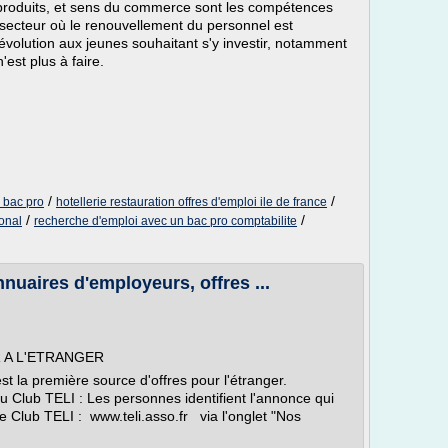
produits, et sens du commerce sont les compétences
ecteur où le renouvellement du personnel est
d'évolution aux jeunes souhaitant s'y investir, notamment
est plus à faire.
/
/
 bac pro
hotellerie restauration offres d'emploi ile de france
/
/
ional
recherche d'emploi avec un bac pro comptabilite
nuaires d'employeurs, offres ...
 A L'ETRANGER
a première source d'offres pour l'étranger.
Club TELI : Les personnes identifient l'annonce qui
le Club TELI : www.teli.asso.fr via l'onglet "Nos