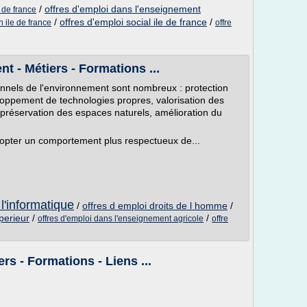
/
offres d'emploi dans l'enseignement
e de france
/
offres d'emploi social ile de france
/
n ile de france
offre
t - Métiers - Formations ...
nnels de l'environnement sont nombreux : protection
loppement de technologies propres, valorisation des
préservation des espaces naturels, amélioration du
adopter un comportement plus respectueux de...
 l'informatique
/
offres d emploi droits de l homme
/
perieur
/
/
offres d'emploi dans l'enseignement agricole
offre
rs - Formations - Liens ...