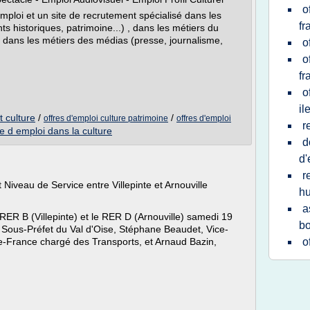
o
mploi et un site de recrutement spécialisé dans les
fr
 historiques, patrimoine...) , dans les métiers du
), dans les métiers des médias (presse, journalisme,
o
o
fr
o
il
t culture
/
/
offres d'emploi culture patrimoine
offres d'emploi
r
re d emploi dans la culture
d
d'
r
 Niveau de Service entre Villepinte et Arnouville
hu
a
e RER B (Villepinte) et le RER D (Arnouville) samedi 19
b
ous-Préfet du Val d'Oise, Stéphane Beaudet, Vice-
de-France chargé des Transports, et Arnaud Bazin,
o