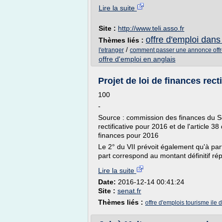
Lire la suite
Site :
http://www.teli.asso.fr
offre d'emploi dans
Thèmes liés :
/
l'etranger
comment passer une annonce offr
offre d'emploi en anglais
Projet de loi de finances rect
100
-
Source : commission des finances du Séna
rectificative pour 2016 et de l'article
finances pour 2016
Le 2° du VII prévoit également qu'à part
part correspond au montant définitif répa
Lire la suite
Date:
2016-12-14 00:41:24
Site :
senat.fr
Thèmes liés :
offre d'emplois tourisme ile 