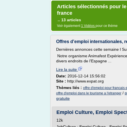
Articles sélectionnés pour le
france
13 articles
→
Voir également
1 Vidéos
pour ce thème
Offres d'emploi internationales, r
Dernières annonces cette semaine l Suite 
Notre organisme Animafest Expérience 
divers endroits de l'Espagne ...
Lire la suite
Date:
2016-12-14 15:56:02
Site :
http://www.expat.org
Thèmes liés :
offre d'emploi pour francais
/
p
offre d'emploi dans le tourisme a l'etranger
gratuite
Emploi Culture, Emploi Spect
12k
JobCulture : Emploi Culture - Emploi Spe