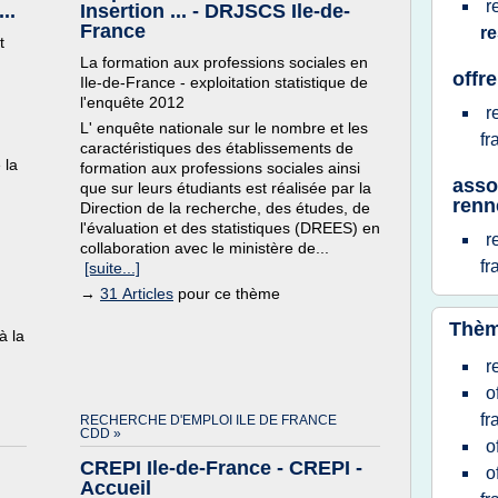
r
..
Insertion ... - DRJSCS Ile-de-
France
re
t
La formation aux professions sociales en
offre
Ile-de-France - exploitation statistique de
l'enquête 2012
r
L' enquête nationale sur le nombre et les
fr
caractéristiques des établissements de
 la
formation aux professions sociales ainsi
asso
que sur leurs étudiants est réalisée par la
renn
Direction de la recherche, des études, de
l'évaluation et des statistiques (DREES) en
r
collaboration avec le ministère de...
fr
[suite...]
→
31 Articles
pour ce thème
Thèm
à la
r
o
fr
RECHERCHE D'EMPLOI ILE DE FRANCE
CDD »
o
CREPI Ile-de-France - CREPI -
o
Accueil