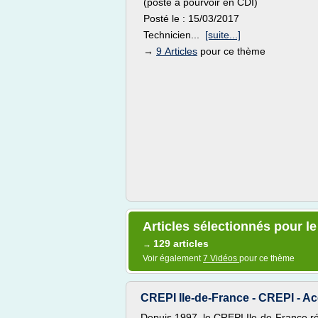
(poste à pourvoir en CDI)
Posté le : 15/03/2017
Technicien...
[suite...]
→
9 Articles
pour ce thème
Articles sélectionnés pour le
129 articles
→
Voir également
7 Vidéos
pour ce thème
CREPI Ile-de-France - CREPI - Ac
Depuis 1997, le CREPI Ile-de-France ré