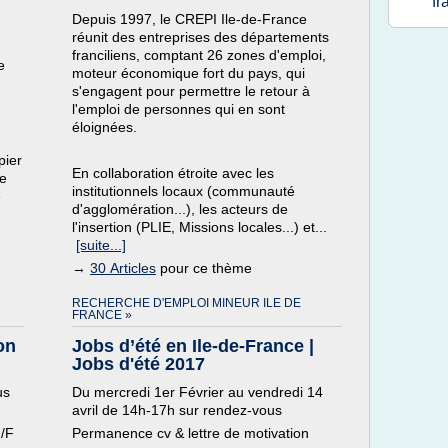
fr
Depuis 1997, le CREPI Ile-de-France
réunit des entreprises des départements
franciliens, comptant 26 zones d'emploi,
e
moteur économique fort du pays, qui
s'engagent pour permettre le retour à
l'emploi de personnes qui en sont
éloignées.
n
pier
En collaboration étroite avec les
le
institutionnels locaux (communauté
e
d'agglomération...), les acteurs de
l'insertion (PLIE, Missions locales...) et...
[suite...]
→
30 Articles
pour ce thème
RECHERCHE D'EMPLOI MINEUR ILE DE
FRANCE »
on
Jobs d’été en Ile-de-France |
Jobs d'été 2017
us
Du mercredi 1er Février au vendredi 14
avril de 14h-17h sur rendez-vous
H/F
Permanence cv & lettre de motivation