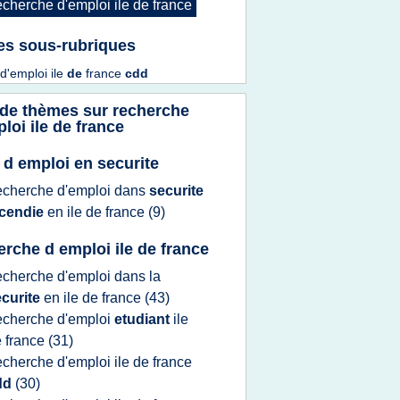
echerche d'emploi ile
de
france
es sous-rubriques
d'emploi ile
de
france
cdd
 de thèmes sur
recherche
loi ile de france
e d emploi en securite
echerche d'emploi
dans
securite
ncendie
en
ile
de
france
(9)
erche d emploi ile de france
echerche d'emploi
dans la
ecurite
en
ile
de
france
(43)
echerche d'emploi
etudiant
ile
e
france
(31)
echerche d'emploi ile
de
france
dd
(30)