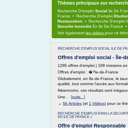
Thèmes principaux sur recherche
Recherche D'emploi
Social
Ile
De
Fra
France
•
Recherche D'emploi
Etudia
Restauration
•
Recherche D'emploi I
Securite Incendie
En
Ile
De
France
Voir également
les vidéos
pour ce thè
RECHERCHE D'EMPLOI SOCIAL ILE DE FR
Offres d'emploi social - Île-
1295 offres d'emploi | 108 missions en 
Offres d'emploi : �?le-de-France
Globalement, en Ile-de-France, le taux
qualité, tout comme l'accès aux format
Néanmoins, ces résultats sont inégaux 
Une...
[suite...]
→
56 Articles
(et
1 Vidéos
) pour ce th
RECHERCHE D'EMPLOI DANS LA SECURI
EN ILE DE FRANCE »
Offre d'emploi Responsable