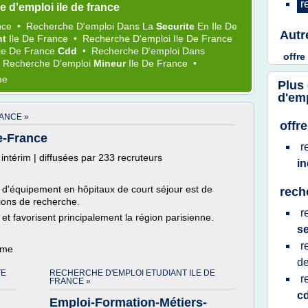
r
 d'emploi ile de france
nce
•
Recherche D'emploi
Dans La
Securite
En
Ile
De
Autr
nt
Ile
De
France
•
Recherche D'emploi Ile
De
France
le
De
France
Cdd
•
Recherche D'emploi
Dans
offre
•
Recherche D'emploi
Mineur
Ile
De
France
•
me
Plus
d'emp
ANCE »
offr
de-France
r
intérim | diffusées par 233 recruteurs
i
 d'équipement en hôpitaux de court séjour est de
rech
ions de recherche.
r
et favorisent principalement la région parisienne.
s
r
ème
d
TE
RECHERCHE D'EMPLOI ETUDIANT ILE DE
r
FRANCE »
c
Emploi-Formation-Métiers-