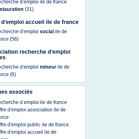
echerche d'emploi ile
de
france
stauration
(31)
 d'emploi accueil ile de france
echerche d'emploi
social
ile
de
ance
(56)
ciation recherche d'emploi
es
echerche d'emploi
mineur
ile
de
ance
(6)
es associés
echerche d emploi ile de france
ffre d'emploi association ile de
ance
ffre d'emploi public ile de france
ffre d'emploi accueil ile de