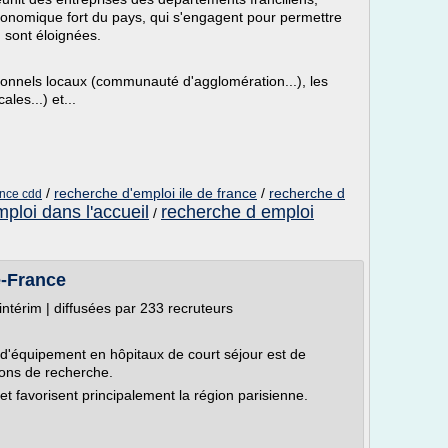
onomique fort du pays, qui s'engagent pour permettre
n sont éloignées.
utionnels locaux (communauté d'agglomération...), les
ales...) et...
/
recherche d'emploi ile de france
/
recherche d
ance cdd
ploi dans l'accueil
recherche d emploi
/
e-France
intérim | diffusées par 233 recruteurs
 d'équipement en hôpitaux de court séjour est de
ions de recherche.
t favorisent principalement la région parisienne.