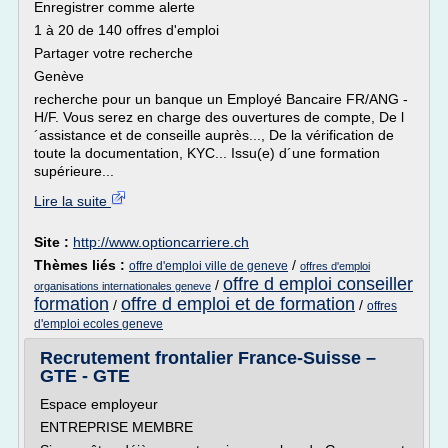
Enregistrer comme alerte
1 à 20 de 140 offres d'emploi
Partager votre recherche
Genève
recherche pour un banque un Employé Bancaire FR/ANG -
H/F. Vous serez en charge des ouvertures de compte, De l
´assistance et de conseille auprès..., De la vérification de
toute la documentation, KYC... Issu(e) d´une formation
supérieure...
Lire la suite
Site :
http://www.optioncarriere.ch
Thèmes liés :
/
offre d'emploi ville de geneve
offres d'emploi
offre d emploi conseiller
/
organisations internationales geneve
formation
offre d emploi et de formation
/
/
offres
d'emploi ecoles geneve
Recrutement frontalier France-Suisse –
GTE - GTE
Espace employeur
ENTREPRISE MEMBRE