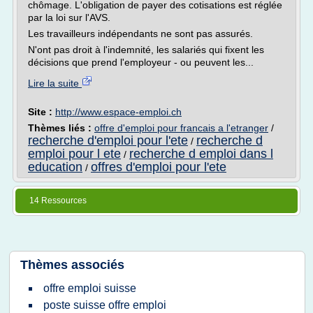
chômage. L'obligation de payer des cotisations est réglée
par la loi sur l'AVS.
Les travailleurs indépendants ne sont pas assurés.
N'ont pas droit à l'indemnité, les salariés qui fixent les
décisions que prend l'employeur - ou peuvent les...
Lire la suite
Site :
http://www.espace-emploi.ch
Thèmes liés :
offre d'emploi pour francais a l'etranger
/
recherche d'emploi pour l'ete
recherche d
/
emploi pour l ete
recherche d emploi dans l
/
education
offres d'emploi pour l'ete
/
14 Ressources
Thèmes associés
offre emploi suisse
poste suisse offre emploi