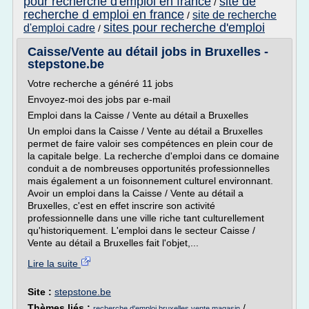
pour recherche d'emploi en france
site de
/
recherche d emploi en france
site de recherche
/
sites pour recherche d'emploi
d'emploi cadre
/
Caisse/Vente au détail jobs in Bruxelles -
stepstone.be
Votre recherche a généré 11 jobs
Envoyez-moi des jobs par e-mail
Emploi dans la Caisse / Vente au détail a Bruxelles
Un emploi dans la Caisse / Vente au détail a Bruxelles
permet de faire valoir ses compétences en plein cour de
la capitale belge. La recherche d'emploi dans ce domaine
conduit a de nombreuses opportunités professionnelles
mais également a un foisonnement culturel environnant.
Avoir un emploi dans la Caisse / Vente au détail a
Bruxelles, c'est en effet inscrire son activité
professionnelle dans une ville riche tant culturellement
qu'historiquement. L'emploi dans le secteur Caisse /
Vente au détail a Bruxelles fait l'objet,...
Lire la suite
Site :
stepstone.be
Thèmes liés :
/
recherche d'emploi bruxelles vente magasin