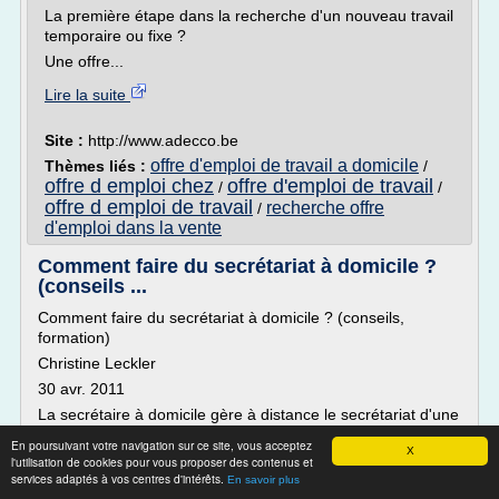
La première étape dans la recherche d'un nouveau travail
temporaire ou fixe ?
Une offre...
Lire la suite
Site :
http://www.adecco.be
offre d'emploi de travail a domicile
Thèmes liés :
/
offre d emploi chez
offre d'emploi de travail
/
/
offre d emploi de travail
recherche offre
/
d'emploi dans la vente
Comment faire du secrétariat à domicile ?
(conseils ...
Comment faire du secrétariat à domicile ? (conseils,
formation)
Christine Leckler
30 avr. 2011
La secrétaire à domicile gère à distance le secrétariat d'une
personne ou d'une entreprise. Les demandes touchent tous
En poursuivant votre navigation sur ce site, vous acceptez
X
les secteurs d'activités. En télétravail, vous pouvez
l'utilisation de cookies pour vous proposer des contenus et
organiser votre activité comme vous le souhaitez et gérer
services adaptés à vos centres d'intérêts.
En savoir plus
votre temps. Découvrez le point sur la formation