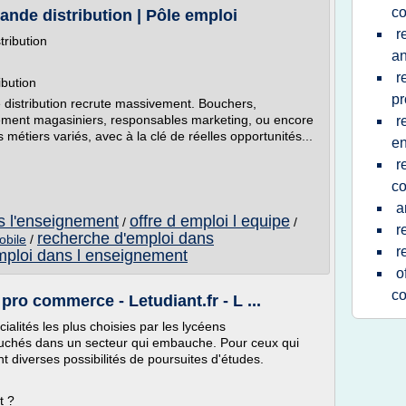
c
rande distribution | Pôle emploi
r
tribution
an
r
ibution
pr
e distribution recrute massivement. Bouchers,
ement magasiniers, responsables marketing, ou encore
r
métiers variés, avec à la clé de réelles opportunités...
e
r
c
a
ns l'enseignement
offre d emploi l equipe
/
/
r
recherche d'emploi dans
obile
/
r
mploi dans l enseignement
o
c
ro commerce - Letudiant.fr - L ...
alités les plus choisies par les lycéens
bouchés dans un secteur qui embauche. Pour ceux qui
ent diverses possibilités de poursuites d'études.
t ?