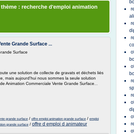
bo
e thème : recherche d'emploi animation
r
al
r
d
r
nte Grande Surface ...
c
o
Grande Surface
b
o
te une solution de collecte de gravats et déchets liés
bo
te, mais aujourd'hui nous sommes la seule solution
r
oi de Animation Commerciale Vente Grande Surface...
sp
r
o
d
o
/
/
ente grande surface
offre emploi animation grande surface
emploi
r
offre d emploi d animateur
/
tion grande surface
o