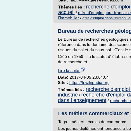
Site :
http://www.gites-refuges.com
recherche d'emploi 
Thèmes liés :
accueil
/
offre d'emploi pour francais 
l'immobilier
/
offre d'emploi dans l'immobilie
Bureau de recherches géolog
Le Bureau de recherches géologiques e
référence dans le domaine des sciences
risques du sol et du sous-sol . C'est le 
Créé en 1959, il a le statut d' établiss
de recherche et...
Lire la suite
Date:
2017-04-05 23:04:04
Site :
https://fr.wikipedia.org
recherche d'emploi 
Thèmes liés :
industrie
recherche d'emploi d
/
dans l enseignement
/
recherche d
Les métiers commerciaux et d
Tags : métiers , écoles de commerce
Les jeunes diplômés ont tendance à b