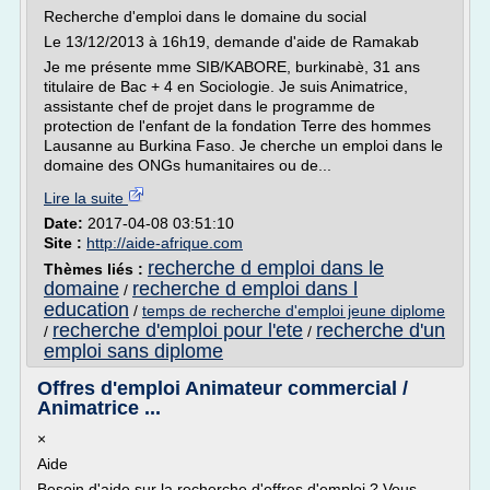
Recherche d'emploi dans le domaine du social
Le 13/12/2013 à 16h19, demande d'aide de Ramakab
Je me présente mme SIB/KABORE, burkinabè, 31 ans
titulaire de Bac + 4 en Sociologie. Je suis Animatrice,
assistante chef de projet dans le programme de
protection de l'enfant de la fondation Terre des hommes
Lausanne au Burkina Faso. Je cherche un emploi dans le
domaine des ONGs humanitaires ou de...
Lire la suite
Date:
2017-04-08 03:51:10
Site :
http://aide-afrique.com
recherche d emploi dans le
Thèmes liés :
domaine
recherche d emploi dans l
/
education
/
temps de recherche d'emploi jeune diplome
recherche d'emploi pour l'ete
recherche d'un
/
/
emploi sans diplome
Offres d'emploi Animateur commercial /
Animatrice ...
×
Aide
Besoin d'aide sur la recherche d'offres d'emploi ? Vous