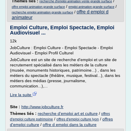
Thèmes liés :
/
recherche d'emploi animation vente grande surface
/
/
offre emploi animation grande surface
emploi animation grande surface
offre d emploi d
/
recherche emploi animation grande surface
animateur
Emploi Culture, Emploi Spectacle, Emploi
Audiovisuel ...
12k
JobCulture : Emploi Culture - Emploi Spectacle - Emploi
Audiovisuel - Emploi Profil Culturel
JobCulture est un site de recherche d'emploi et un site de
recrutement spécialisé dans les métiers de la culture
(musée, monuments historiques, patrimoine...) , dans les
métiers du spectacle (théâtre, musique, festival...), dans les
métiers des médias (presse, journalisme,
communication...),...
Lire la suite
Site :
http://www.jobculture.fr
Thèmes liés :
recherche d'emploi art et culture
/
offres
/
/
offres
d'emploi culture patrimoine
offres d'emploi culture lyon
d'emploi culture
/
offre d emploi dans la culture