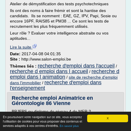
Atelier de démystification des tests psychotechniques
Ils ont des noms à faire frémir et sont la hantise des
candidats. Ils se nomment : EAE, GZ, IPV, Papi, Sosie ou
encore 16PF, RAIS85 et PM38 ... Ce sont les tests de
recrutement les plus fréquemment utilisés.
Leur rôle ? Evaluer votre intelligence abstraite ou vos
aptitudes...
Lire la suite
Date:
2017-04-08 04:01:35
Site :
http://www.salon-emploi.be
recherche d'emploi dans l'accueil
Thèmes liés :
/
recherche d emploi dans l accueil
recherche d
/
emploi dans l animation
/
site de recherche d'emploi
recherche d'emploi dans
dans l'immobilier
/
l'enseignement
Recherche emploi Animatrice en
Gérontologie 86 Vienne
BPJEPS ou diplome de niveau 4 de MFR ?
En poursuivant votre navigation sur ce site, vous acceptez
Mer 15 Juil - 16:17 par Amelina21
X
l'utilisation de cookies pour vous proposer des contenus et
Bonjour,
services adaptés à vos centres d'intérêts.
En savoir plus