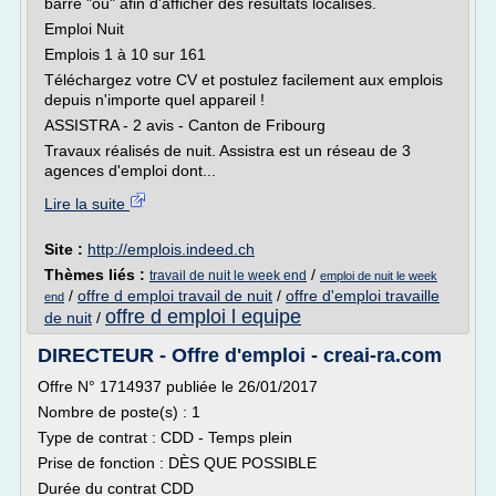
barre "où" afin d'afficher des résultats localisés.
Emploi Nuit
Emplois 1 à 10 sur 161
Téléchargez votre CV et postulez facilement aux emplois
depuis n'importe quel appareil !
ASSISTRA - 2 avis - Canton de Fribourg
Travaux réalisés de nuit. Assistra est un réseau de 3
agences d'emploi dont...
Lire la suite
Site :
http://emplois.indeed.ch
Thèmes liés :
/
travail de nuit le week end
emploi de nuit le week
/
offre d emploi travail de nuit
/
offre d'emploi travaille
end
offre d emploi l equipe
de nuit
/
DIRECTEUR - Offre d'emploi - creai-ra.com
Offre N° 1714937 publiée le 26/01/2017
Nombre de poste(s) : 1
Type de contrat : CDD - Temps plein
Prise de fonction : DÈS QUE POSSIBLE
Durée du contrat CDD