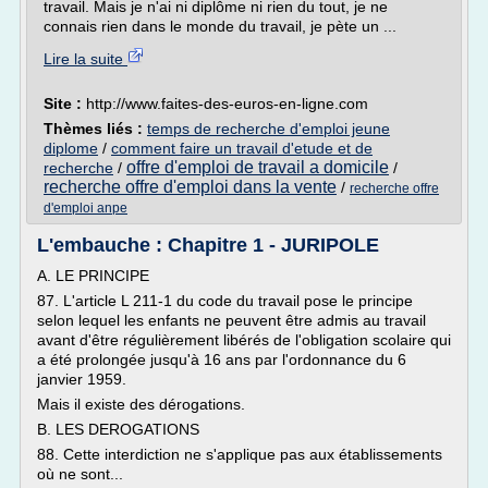
travail. Mais je n'ai ni diplôme ni rien du tout, je ne
connais rien dans le monde du travail, je pète un ...
Lire la suite
Site :
http://www.faites-des-euros-en-ligne.com
Thèmes liés :
temps de recherche d'emploi jeune
diplome
/
comment faire un travail d'etude et de
offre d'emploi de travail a domicile
recherche
/
/
recherche offre d'emploi dans la vente
/
recherche offre
d'emploi anpe
L'embauche : Chapitre 1 - JURIPOLE
A. LE PRINCIPE
87. L'article L 211-1 du code du travail pose le principe
selon lequel les enfants ne peuvent être admis au travail
avant d'être régulièrement libérés de l'obligation scolaire qui
a été prolongée jusqu'à 16 ans par l'ordonnance du 6
janvier 1959.
Mais il existe des dérogations.
B. LES DEROGATIONS
88. Cette interdiction ne s'applique pas aux établissements
où ne sont...