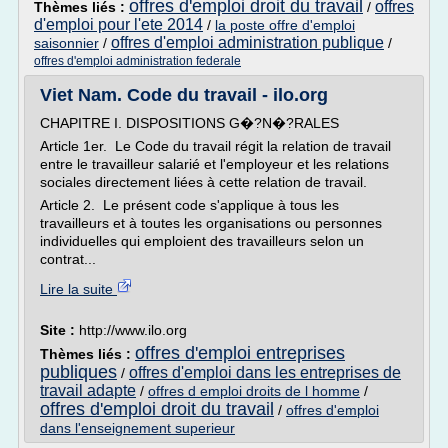
offres d'emploi droit du travail
offres
Thèmes liés :
/
d'emploi pour l'ete 2014
/
la poste offre d'emploi
offres d'emploi administration publique
saisonnier
/
/
offres d'emploi administration federale
Viet Nam. Code du travail - ilo.org
CHAPITRE I. DISPOSITIONS G�?N�?RALES
Article 1er. Le Code du travail régit la relation de travail
entre le travailleur salarié et l'employeur et les relations
sociales directement liées à cette relation de travail.
Article 2. Le présent code s'applique à tous les
travailleurs et à toutes les organisations ou personnes
individuelles qui emploient des travailleurs selon un
contrat...
Lire la suite
Site :
http://www.ilo.org
offres d'emploi entreprises
Thèmes liés :
publiques
offres d'emploi dans les entreprises de
/
travail adapte
/
offres d emploi droits de l homme
/
offres d'emploi droit du travail
/
offres d'emploi
dans l'enseignement superieur