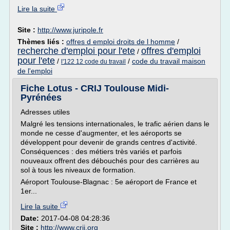
Lire la suite
Site :
http://www.juripole.fr
Thèmes liés :
offres d emploi droits de l homme
/
recherche d'emploi pour l'ete
offres d'emploi
/
pour l'ete
/
/
code du travail maison
l'122 12 code du travail
de l'emploi
Fiche Lotus - CRIJ Toulouse Midi-
Pyrénées
Adresses utiles
Malgré les tensions internationales, le trafic aérien dans le
monde ne cesse d'augmenter, et les aéroports se
développent pour devenir de grands centres d'activité.
Conséquences : des métiers très variés et parfois
nouveaux offrent des débouchés pour des carrières au
sol à tous les niveaux de formation.
Aéroport Toulouse-Blagnac : 5e aéroport de France et
1er...
Lire la suite
Date:
2017-04-08 04:28:36
Site :
http://www.crij.org