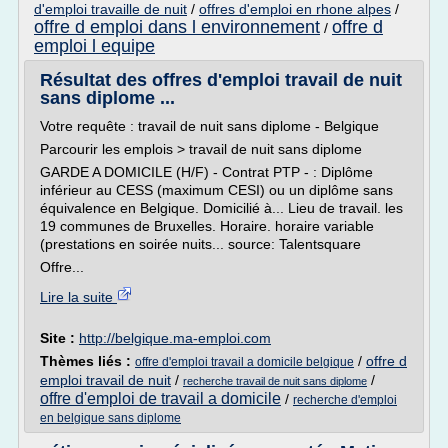
d'emploi travaille de nuit
/
offres d'emploi en rhone alpes
/
offre d emploi dans l environnement
offre d
/
emploi l equipe
Résultat des offres d'emploi travail de nuit
sans diplome ...
Votre requête : travail de nuit sans diplome - Belgique
Parcourir les emplois > travail de nuit sans diplome
GARDE A DOMICILE (H/F) - Contrat PTP - : Diplôme
inférieur au CESS (maximum CESI) ou un diplôme sans
équivalence en Belgique. Domicilié à... Lieu de travail. les
19 communes de Bruxelles. Horaire. horaire variable
(prestations en soirée nuits... source: Talentsquare
Offre...
Lire la suite
Site :
http://belgique.ma-emploi.com
Thèmes liés :
/
offre d
offre d'emploi travail a domicile belgique
emploi travail de nuit
/
/
recherche travail de nuit sans diplome
offre d'emploi de travail a domicile
/
recherche d'emploi
en belgique sans diplome