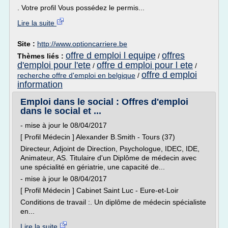
. Votre profil Vous possédez le permis...
Lire la suite
Site :
http://www.optioncarriere.be
offre d emploi l equipe
offres
Thèmes liés :
/
d'emploi pour l'ete
offre d emploi pour l ete
/
/
offre d emploi
recherche offre d'emploi en belgique
/
information
Emploi dans le social : Offres d'emploi
dans le social et ...
- mise à jour le 08/04/2017
[ Profil Médecin ] Alexander B.Smith - Tours (37)
Directeur, Adjoint de Direction, Psychologue, IDEC, IDE,
Animateur, AS. Titulaire d'un Diplôme de médecin avec
une spécialité en gériatrie, une capacité de...
- mise à jour le 08/04/2017
[ Profil Médecin ] Cabinet Saint Luc - Eure-et-Loir
Conditions de travail :. Un diplôme de médecin spécialiste
en...
Lire la suite