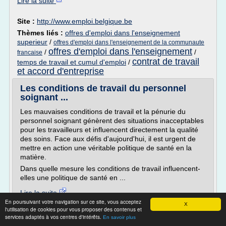
Lire la suite
Site :
http://www.emploi.belgique.be
Thèmes liés :
offres d'emploi dans l'enseignement
superieur
/
offres d'emploi dans l'enseignement de la communaute
offres d'emploi dans l'enseignement
/
/
francaise
contrat de travail
temps de travail et cumul d'emploi
/
et accord d'entreprise
Les conditions de travail du personnel
soignant ...
Les mauvaises conditions de travail et la pénurie du
personnel soignant génèrent des situations inacceptables
pour les travailleurs et influencent directement la qualité
des soins. Face aux défis d'aujourd'hui, il est urgent de
mettre en action une véritable politique de santé en la
matière.
Dans quelle mesure les conditions de travail influencent-
elles une politique de santé en ...
Lire la suite
En poursuivant votre navigation sur ce site, vous acceptez
Date:
2017-04-07 23:51:46
X
l'utilisation de cookies pour vous proposer des contenus et
Site :
http://www.maisonmedicale.org
services adaptés à vos centres d'intérêts.
En savoir plus
Thèmes liés :
offres d'emploi dans l'enseignement de la