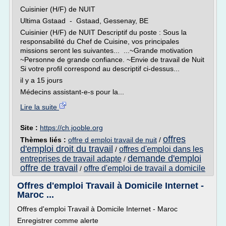
Cuisinier (H/F) de NUIT
Ultima Gstaad - Gstaad, Gessenay, BE
Cuisinier (H/F) de NUIT Descriptif du poste : Sous la
responsabilité du Chef de Cuisine, vos principales
missions seront les suivantes... ...~Grande motivation
~Personne de grande confiance. ~Envie de travail de Nuit
Si votre profil correspond au descriptif ci-dessus...
il y a 15 jours
Médecins assistant-e-s pour la...
Lire la suite
Site :
https://ch.jooble.org
offres
Thèmes liés :
offre d emploi travail de nuit
/
d'emploi droit du travail
offres d'emploi dans les
/
demande d'emploi
entreprises de travail adapte
/
offre de travail
offre d'emploi de travail a domicile
/
Offres d'emploi Travail à Domicile Internet -
Maroc ...
Offres d'emploi Travail à Domicile Internet - Maroc
Enregistrer comme alerte