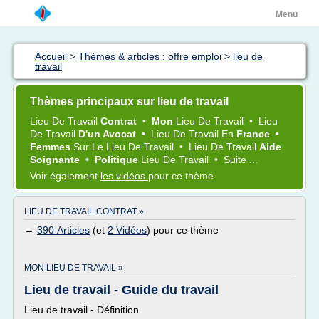
Menu
Accueil
>
Thèmes & articles : offre emploi
>
lieu de
travail
Thèmes principaux sur lieu de travail
Lieu
De
Travail
Contrat
•
Mon
Lieu
De
Travail
•
Lieu
De
Travail
D'un Avocat
•
Lieu
De
Travail
En
France
•
Femmes
Sur Le
Lieu
De
Travail
•
Lieu
De
Travail
Aide
Soignante
•
Politique
Lieu
De
Travail
•
Suite ...
Voir également
les vidéos
pour ce thème
LIEU DE TRAVAIL CONTRAT »
→
390 Articles
(et
2 Vidéos
) pour ce thème
MON LIEU DE TRAVAIL »
Lieu de travail - Guide du travail
Lieu de travail - Définition