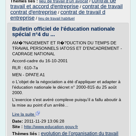
contrat de
Thèmes liés :
lieu de travail d'un avocat
/
travail et accord d'entreprise
contrat de travail
/
contrat d'entreprise
contrat de travail d
/
entreprise
/
lieu de travail habituel
Bulletin officiel de l'éducation nationale
spécial n°4 du ...
AM�?NAGEMENT ET R�?DUCTION DU TEMPS DE
TRAVAIL PERSONNELS IATOSS ET D'ENCADREMENT -
CADRAGE NATIONAL
Accord-cadre du 16-10-2001
RLR : 610-7a
MEN - DPATE A1
o L'objet de la négociation a été d'appliquer et adapter à
l'éducation nationale le décret n° 2000-815 du 25 août
2000.
L'exercice s'est avéré complexe puisqu'il a fallu aboutir à
la mise au point d'un arrêté...
Lire la suite
Date:
2011-11-29 13:06:28
Site :
http://www.education.gouv.fr
evolution de l'organisation du travail
Thèmes liés :