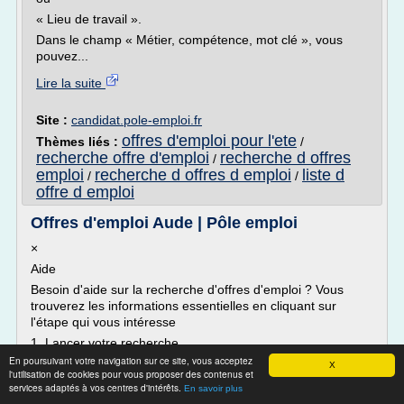
« Lieu de travail ».
Dans le champ « Métier, compétence, mot clé », vous
pouvez...
Lire la suite
Site :
candidat.pole-emploi.fr
offres d'emploi pour l'ete
Thèmes liés :
/
recherche offre d'emploi
recherche d offres
/
emploi
recherche d offres d emploi
liste d
/
/
offre d emploi
Offres d'emploi Aude | Pôle emploi
×
Aide
Besoin d'aide sur la recherche d'offres d'emploi ? Vous
trouverez les informations essentielles en cliquant sur
l'étape qui vous intéresse
1. Lancer votre recherche
En poursuivant votre navigation sur ce site, vous acceptez
Pour lancer une recherche d'offres, vous devez saisir au
X
l'utilisation de cookies pour vous proposer des contenus et
moins un des deux champs :
services adaptés à vos centres d'intérêts.
En savoir plus
« Métier, compétence, mot clé »