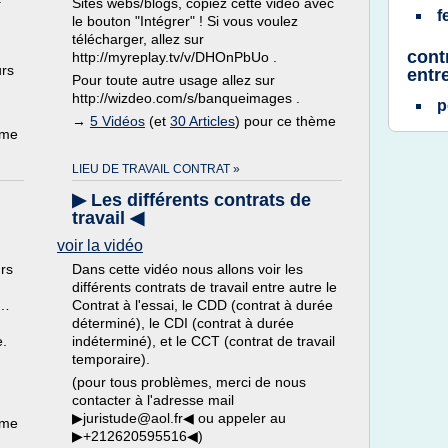
Sites webs/blogs, copiez cette vidéo avec
f
le bouton "Intégrer" ! Si vous voulez
télécharger, allez sur
contr
http://myreplay.tv/v/DHOnPbUo .
urs
entr
Pour toute autre usage allez sur
http://wizdeo.com/s/banqueimages .
p
→
5 Vidéos
(et
30 Articles
) pour ce thème
ème
LIEU DE TRAVAIL CONTRAT »
▶ Les différents contrats de
travail ◀
voir la vidéo
rs
Dans cette vidéo nous allons voir les
différents contrats de travail entre autre le
n…
Contrat à l'essai, le CDD (contrat à durée
déterminé), le CDI (contrat à durée
e.
indéterminé), et le CCT (contrat de travail
temporaire).
(pour tous problèmes, merci de nous
contacter à l'adresse mail
▶juristude@aol.fr◀ ou appeler au
ème
▶+212620595516◀)