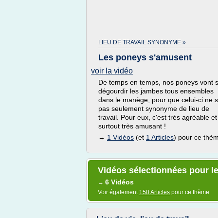
LIEU DE TRAVAIL SYNONYME »
Les poneys s'amusent
voir la vidéo
De temps en temps, nos poneys vont 
dégourdir les jambes tous ensembles
dans le manège, pour que celui-ci ne s
pas seulement synonyme de lieu de
travail. Pour eux, c'est très agréable et
surtout très amusant !
→
1 Vidéos
(et
1 Articles
) pour ce thè
Vidéos sélectionnées pour le 
6 Vidéos
→
Voir également
150 Articles
pour ce thème