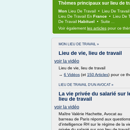
Thèmes principaux sur lieu de tr
Mon
Lieu
De
Travail
•
Lieu
De
Travai
Lieu
De
Travail
En
France
•
Lieu
De
De
Travail
Habituel
•
Suite ...
Voir également
les articles
pour ce th
MON LIEU DE TRAVAIL »
Lieu de vie, lieu de travail
voir la vidéo
Lieu de vie, lieu de travail
→
6 Vidéos
(et
150 Articles
) pour ce t
LIEU DE TRAVAIL D'UN AVOCAT »
La vie privée du salarié sur l
lieu de travail
voir la vidéo
Maître Valérie Hachette, Avocat au
barreau de Paris répond aux question
d'intelligence RH sur le régime de la vi
privée du salarié sur son lieu de travail