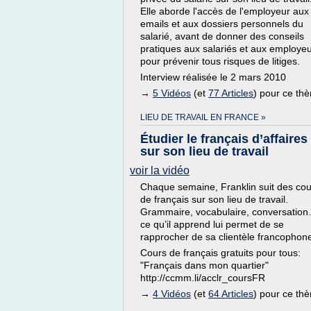
Elle aborde l'accès de l'employeur aux
emails et aux dossiers personnels du
salarié, avant de donner des conseils
pratiques aux salariés et aux employe
pour prévenir tous risques de litiges.
Interview réalisée le 2 mars 2010
→
5 Vidéos
(et
77 Articles
) pour ce th
LIEU DE TRAVAIL EN FRANCE »
Étudier le français d’affaires
sur son lieu de travail
voir la vidéo
Chaque semaine, Franklin suit des cou
de français sur son lieu de travail.
Grammaire, vocabulaire, conversatio
ce qu’il apprend lui permet de se
rapprocher de sa clientèle francophon
Cours de français gratuits pour tous:
"Français dans mon quartier"
http://ccmm.li/acclr_coursFR
→
4 Vidéos
(et
64 Articles
) pour ce th