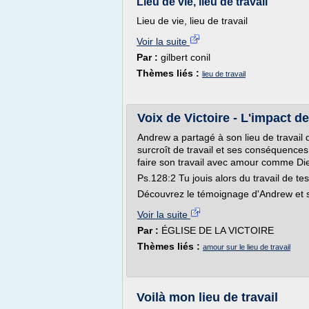
Lieu de vie, lieu de travail
Lieu de vie, lieu de travail
Voir la suite
Par :
gilbert conil
Thèmes liés :
lieu de travail
Voix de Victoire - L'impact de
Andrew a partagé à son lieu de travail 
surcroît de travail et ses conséquences, 
faire son travail avec amour comme D
Ps.128:2 Tu jouis alors du travail de te
Découvrez le témoignage d'Andrew et s
Voir la suite
Par :
ÉGLISE DE LA VICTOIRE
Thèmes liés :
amour sur le lieu de travail
Voilà mon lieu de travail