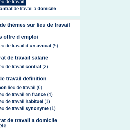
ieu
de
travail
ontrat
de
travail
a
domicile
 de thèmes sur
lieu de travail
 offre d emploi
ieu
de
travail
d'un avocat
(5)
at de travail salarie
ieu
de
travail
contrat
(2)
de travail definition
mon
lieu
de
travail
(6)
ieu
de
travail
en
france
(4)
ieu
de
travail
habituel
(1)
ieu
de
travail
synonyme
(1)
rat de travail a domicile
ele