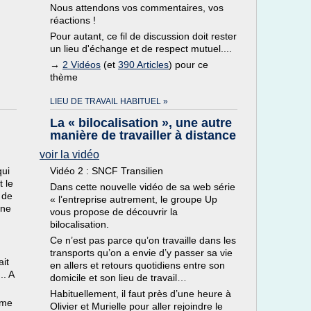
Nous attendons vos commentaires, vos
réactions !
Pour autant, ce fil de discussion doit rester
un lieu d'échange et de respect mutuel....
→
2 Vidéos
(et
390 Articles
) pour ce
thème
LIEU DE TRAVAIL HABITUEL »
La « bilocalisation », une autre
manière de travailler à distance
voir la vidéo
qui
Vidéo 2 : SNCF Transilien
t le
Dans cette nouvelle vidéo de sa web série
 de
« l’entreprise autrement, le groupe Up
une
vous propose de découvrir la
bilocalisation.
Ce n’est pas parce qu’on travaille dans les
transports qu’on a envie d’y passer sa vie
ait
en allers et retours quotidiens entre son
.. A
domicile et son lieu de travail…
Habituellement, il faut près d’une heure à
ème
Olivier et Murielle pour aller rejoindre le