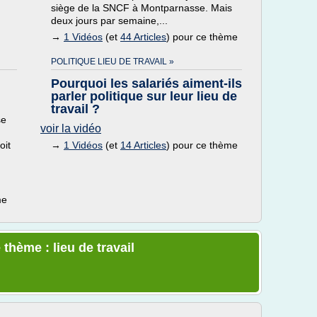
siège de la SNCF à Montparnasse. Mais
deux jours par semaine,...
→
1 Vidéos
(et
44 Articles
) pour ce thème
POLITIQUE LIEU DE TRAVAIL »
Pourquoi les salariés aiment-ils
parler politique sur leur lieu de
travail ?
se
voir la vidéo
oit
→
1 Vidéos
(et
14 Articles
) pour ce thème
me
thème : lieu de travail