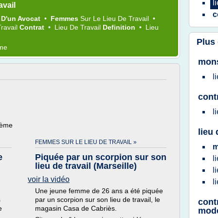
l
avail
c
l
D'un Avocat
•
Femmes
Sur Le
Lieu
De
Travail
•
Travail
Contrat
•
Lieu
De
Travail
Definition
•
Lieu
Plus
ème
mons
l
contr
l
hème
lieu 
FEMMES SUR LE LIEU DE TRAVAIL »
e
Piquée par un scorpion sur son
l
lieu de travail (Marseille)
l
voir la vidéo
l
Une jeune femme de 26 ans a été piquée
s
par un scorpion sur son lieu de travail, le
cont
e
magasin Casa de Cabriès.
mod
.