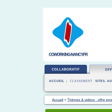
COWORKING-NANCY.FR
COLLABORATIF
OF
ACCUEIL
| CLASSEMENT :
SITES
,
AU
Accueil
>
Thèmes & vidéos : offre emp