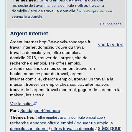
Thèmes liés :
offre d'emploi de travail a domicile
/
/
offres travail a
recherche de travail manuel a domicile
domicile
/
site de travail a domicile
/
offre d'emploi teletravail
secretariat a domicile
Haut de page
Argent Internet
Argent Internet http://www.avis-sondages.fr
voir la vidéo
travail internet domicile, trouve du travail,
travail a domicile lyon, offre d emploi a
domicile 2013, trouver de l argent, site de
recherche d emploi, site offres emploi,
arrondir ses fins de mois comment trouver un
boulot, annonce pour du travail, argent
internet domicile, cherche emploi, trouver un travail a la
maison, trouver un emploi chez soi, travailler maison,
trouver de l argent, travail montreal, gagner de l argent a la
maison, les sites d...
Voir la suite
Par :
Sondages Rémunéré
Thèmes liés :
/
offre emploi travail a domicile emballage
recherche annonce offre d emploi
/
trouver un emploi a
sites pour
domicile sur internet
/
offres travail a domicile
/