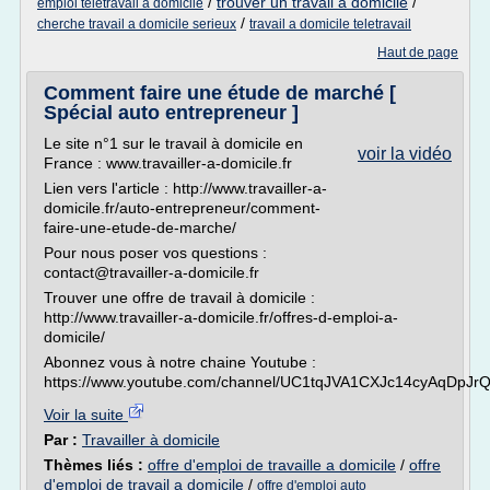
/
trouver un travail a domicile
/
emploi teletravail a domicile
/
cherche travail a domicile serieux
travail a domicile teletravail
Haut de page
Comment faire une étude de marché [
Spécial auto entrepreneur ]
Le site n°1 sur le travail à domicile en
voir la vidéo
France : www.travailler-a-domicile.fr
Lien vers l'article : http://www.travailler-a-
domicile.fr/auto-entrepreneur/comment-
faire-une-etude-de-marche/
Pour nous poser vos questions :
contact@travailler-a-domicile.fr
Trouver une offre de travail à domicile :
http://www.travailler-a-domicile.fr/offres-d-emploi-a-
domicile/
Abonnez vous à notre chaine Youtube :
https://www.youtube.com/channel/UC1tqJVA1CXJc14cyAqDpJr
Voir la suite
Par :
Travailler à domicile
Thèmes liés :
offre d'emploi de travaille a domicile
/
offre
d'emploi de travail a domicile
/
offre d'emploi auto