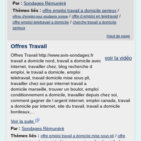
Par :
Sondages Rémunéré
Thèmes liés :
offre emploi travail a domicile serieux
/
/
/
offre d emploi en teletravail
offres d'emploi pour etudiants tunisie
/
offre emploi teletravail a domicile
cherche travail a domicile
serieux
Haut de page
Offres Travail
Offres Travail http://www.avis-sondages.fr
voir la vidéo
travail a domicile nord, travail a domicile avec
internet, travailler chez, blog recherche d
emploi, le travail a domicile, emploi
teletravail, travail domicile mise sous pli,
travailler chez soi par internet travail a
domicile marseille, trouver un boulot, emploi
conditionnement a domicile, travailler depuis chez soi,
comment gagner de l argent internet, emploi canada, travail
a domicile par internet, site du travail, travail a domicile
bordeaux,...
Voir la suite
Par :
Sondages Rémunéré
Thèmes liés :
/
offre emploi travail a domicile mise sous pli
offre