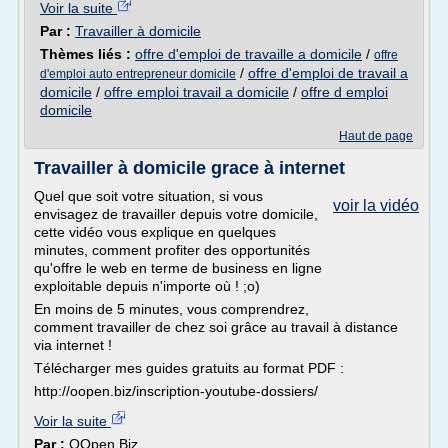
Voir la suite
Par :
Travailler à domicile
Thèmes liés :
offre d'emploi de travaille a domicile
/
offre
/
offre d'emploi de travail a
d'emploi auto entrepreneur domicile
domicile
/
offre emploi travail a domicile
/
offre d emploi
domicile
Haut de page
Travailler à domicile grace à internet
Quel que soit votre situation, si vous
voir la vidéo
envisagez de travailler depuis votre domicile,
cette vidéo vous explique en quelques
minutes, comment profiter des opportunités
qu'offre le web en terme de business en ligne
exploitable depuis n'importe où ! ;o)
En moins de 5 minutes, vous comprendrez,
comment travailler de chez soi grâce au travail à distance
via internet !
Télécharger mes guides gratuits au format PDF :
http://oopen.biz/inscription-youtube-dossiers/
Voir la suite
Par :
OOpen Biz