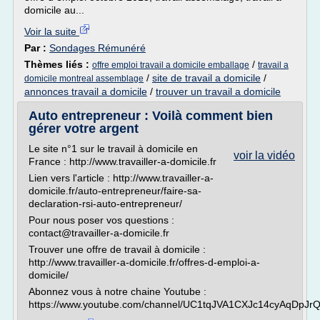
domicile au...
Voir la suite
Par :
Sondages Rémunéré
Thèmes liés :
/
offre emploi travail a domicile emballage
travail a
/
site de travail a domicile
/
domicile montreal assemblage
annonces travail a domicile
/
trouver un travail a domicile
Auto entrepreneur : Voilà comment bien
gérer votre argent
Le site n°1 sur le travail à domicile en
voir la vidéo
France : http://www.travailler-a-domicile.fr
Lien vers l'article : http://www.travailler-a-
domicile.fr/auto-entrepreneur/faire-sa-
declaration-rsi-auto-entrepreneur/
Pour nous poser vos questions :
contact@travailler-a-domicile.fr
Trouver une offre de travail à domicile :
http://www.travailler-a-domicile.fr/offres-d-emploi-a-
domicile/
Abonnez vous à notre chaine Youtube :
https://www.youtube.com/channel/UC1tqJVA1CXJc14cyAqDpJr