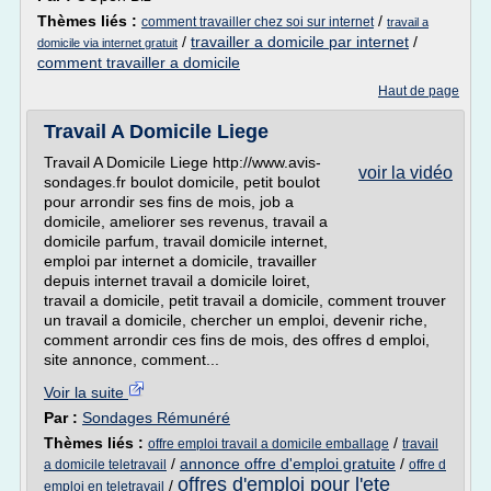
Thèmes liés :
/
comment travailler chez soi sur internet
travail a
/
travailler a domicile par internet
/
domicile via internet gratuit
comment travailler a domicile
Haut de page
Travail A Domicile Liege
Travail A Domicile Liege http://www.avis-
voir la vidéo
sondages.fr boulot domicile, petit boulot
pour arrondir ses fins de mois, job a
domicile, ameliorer ses revenus, travail a
domicile parfum, travail domicile internet,
emploi par internet a domicile, travailler
depuis internet travail a domicile loiret,
travail a domicile, petit travail a domicile, comment trouver
un travail a domicile, chercher un emploi, devenir riche,
comment arrondir ces fins de mois, des offres d emploi,
site annonce, comment...
Voir la suite
Par :
Sondages Rémunéré
Thèmes liés :
/
offre emploi travail a domicile emballage
travail
/
annonce offre d'emploi gratuite
/
a domicile teletravail
offre d
offres d'emploi pour l'ete
/
emploi en teletravail