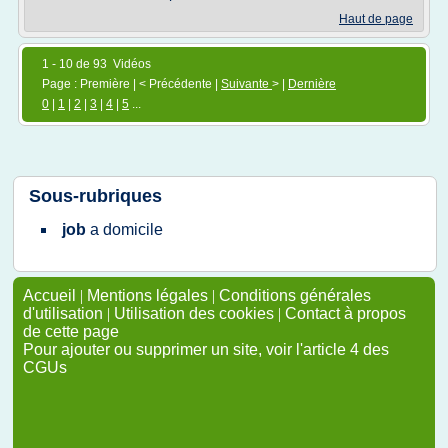
Haut de page
1 - 10 de 93 Vidéos
Page : Première | < Précédente |
Suivante
> |
Dernière
0
|
1
|
2
|
3
|
4
|
5
...
Sous-rubriques
job
a
domicile
Accueil
|
Mentions légales
|
Conditions générales
d'utilisation
|
Utilisation des cookies
|
Contact à propos
de cette page
Pour ajouter ou supprimer un site, voir l'article 4 des
CGUs