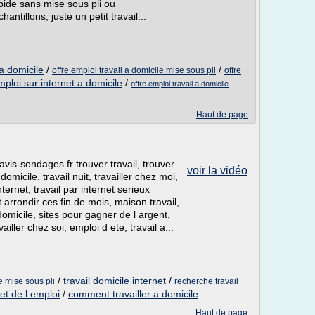
rapide sans mise sous pli ou
ntillons, juste un petit travail...
 a domicile
/
/
offre emploi travail a domicile mise sous pli
offre
mploi sur internet a domicile
/
offre emploi travail a domicile
Haut de page
avis-sondages.fr trouver travail, trouver
voir la vidéo
domicile, travail nuit, travailler chez moi,
nternet, travail par internet serieux
arrondir ces fin de mois, maison travail,
omicile, sites pour gagner de l argent,
ailler chez soi, emploi d ete, travail a...
/
travail domicile internet
/
le mise sous pli
recherche travail
et de l emploi
/
comment travailler a domicile
Haut de page