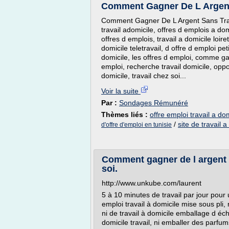
Comment Gagner De L Argent
Comment Gagner De L Argent Sans Trava
travail adomicile, offres d emplois a domi
offres d emplois, travail a domicile loir
domicile teletravail, d offre d emploi pet
domicile, les offres d emploi, comme ga
emploi, recherche travail domicile, oppo
domicile, travail chez soi...
Voir la suite
Par :
Sondages Rémunéré
Thèmes liés :
offre emploi travail a do
/
site de travail a
d'offre d'emploi en tunisie
Comment gagner de l argent f
soi.
http://www.unkube.com/laurent
5 à 10 minutes de travail par jour pour 
emploi travail à domicile mise sous pli,
ni de travail à domicile emballage d éch
domicile travail, ni emballer des parfum