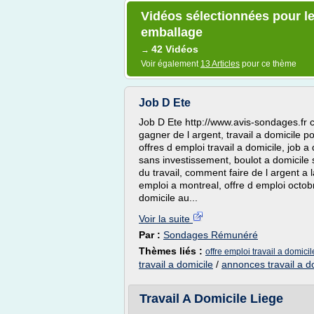
Vidéos sélectionnées pour le 
emballage
42 Vidéos
→
Voir également
13 Articles
pour ce thème
Job D Ete
Job D Ete http://www.avis-sondages.fr c
gagner de l argent, travail a domicile po
offres d emploi travail a domicile, job 
sans investissement, boulot a domicile s
du travail, comment faire de l argent a l
emploi a montreal, offre d emploi octob
domicile au...
Voir la suite
Par :
Sondages Rémunéré
Thèmes liés :
offre emploi travail a domic
travail a domicile
/
annonces travail a d
Travail A Domicile Liege