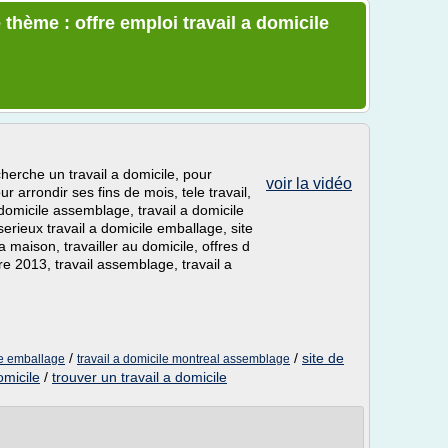
thème : offre emploi travail a domicile
herche un travail a domicile, pour
voir la vidéo
ur arrondir ses fins de mois, tele travail,
a domicile assemblage, travail a domicile
erieux travail a domicile emballage, site
a maison, travailler au domicile, offres d
re 2013, travail assemblage, travail a
/
/
site de
ile emballage
travail a domicile montreal assemblage
omicile
/
trouver un travail a domicile