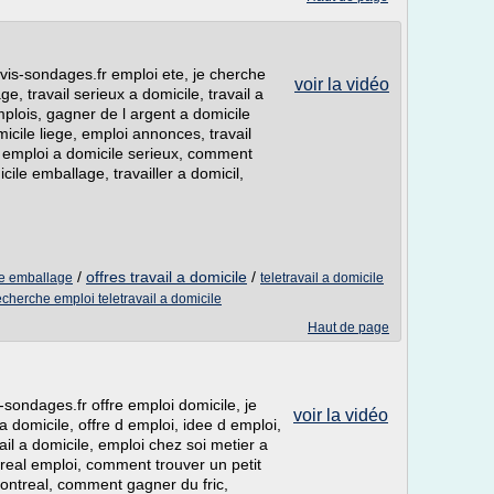
vis-sondages.fr emploi ete, je cherche
voir la vidéo
e, travail serieux a domicile, travail a
mplois, gagner de l argent a domicile
omicile liege, emploi annonces, travail
 d emploi a domicile serieux, comment
ile emballage, travailler a domicil,
/
offres travail a domicile
/
ile emballage
teletravail a domicile
echerche emploi teletravail a domicile
Haut de page
-sondages.fr offre emploi domicile, je
voir la vidéo
a domicile, offre d emploi, idee d emploi,
il a domicile, emploi chez soi metier a
treal emploi, comment trouver un petit
 montreal, comment gagner du fric,