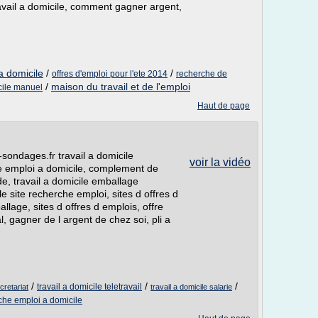
avail a domicile, comment gagner argent,
 a domicile
/
/
offres d'emploi pour l'ete 2014
recherche de
/
maison du travail et de l'emploi
icile manuel
Haut de page
-sondages.fr travail a domicile
voir la vidéo
ce emploi a domicile, complement de
de, travail a domicile emballage
ile site recherche emploi, sites d offres d
llage, sites d offres d emplois, offre
l, gagner de l argent de chez soi, pli a
/
/
/
travail a domicile teletravail
cretariat
travail a domicile salarie
che emploi a domicile