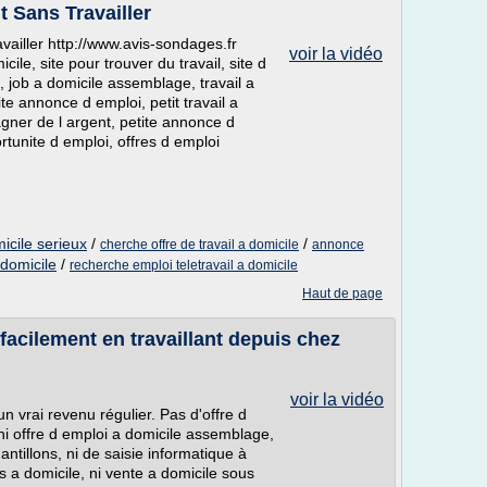
 Sans Travailler
iller http://www.avis-sondages.fr
voir la vidéo
cile, site pour trouver du travail, site d
et, job a domicile assemblage, travail a
ite annonce d emploi, petit travail a
gner de l argent, petite annonce d
rtunite d emploi, offres d emploi
micile serieux
/
/
cherche offre de travail a domicile
annonce
 domicile
/
recherche emploi teletravail a domicile
Haut de page
acilement en travaillant depuis chez
voir la vidéo
un vrai revenu régulier. Pas d'offre d
 ni offre d emploi a domicile assemblage,
antillons, ni de saisie informatique à
s a domicile, ni vente a domicile sous