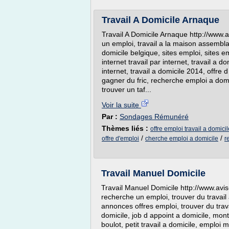
Travail A Domicile Arnaque
Travail A Domicile Arnaque http://www.a
un emploi, travail a la maison assemblag
domicile belgique, sites emploi, sites e
internet travail par internet, travail a d
internet, travail a domicile 2014, offre
gagner du fric, recherche emploi a domic
trouver un taf...
Voir la suite
Par :
Sondages Rémunéré
Thèmes liés :
offre emploi travail a domic
/
/
offre d'emploi
cherche emploi a domicile
r
Travail Manuel Domicile
Travail Manuel Domicile http://www.avis
recherche un emploi, trouver du travail 
annonces offres emploi, trouver du trava
domicile, job d appoint a domicile, mon
boulot, petit travail a domicile, emploi