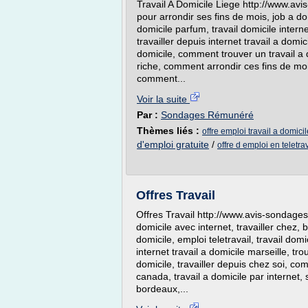
Travail A Domicile Liege http://www.avis
pour arrondir ses fins de mois, job a do
domicile parfum, travail domicile interne
travailler depuis internet travail a domicil
domicile, comment trouver un travail a 
riche, comment arrondir ces fins de moi
comment...
Voir la suite
Par :
Sondages Rémunéré
Thèmes liés :
offre emploi travail a domic
d'emploi gratuite
/
offre d emploi en teletrav
Offres Travail
Offres Travail http://www.avis-sondages.f
domicile avec internet, travailler chez, 
domicile, emploi teletravail, travail domi
internet travail a domicile marseille, t
domicile, travailler depuis chez soi, co
canada, travail a domicile par internet, s
bordeaux,...