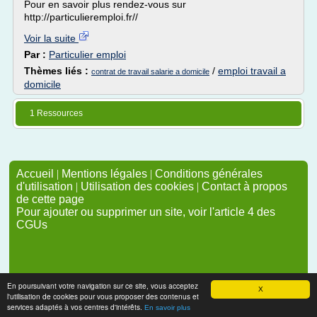
Pour en savoir plus rendez-vous sur
http://particulieremploi.fr//
Voir la suite
Par :
Particulier emploi
Thèmes liés :
/
emploi travail a
contrat de travail salarie a domicile
domicile
1 Ressources
Accueil
|
Mentions légales
|
Conditions générales
d'utilisation
|
Utilisation des cookies
|
Contact à propos
de cette page
Pour ajouter ou supprimer un site, voir l'article 4 des
CGUs
En poursuivant votre navigation sur ce site, vous acceptez
X
l'utilisation de cookies pour vous proposer des contenus et
services adaptés à vos centres d'intérêts.
En savoir plus