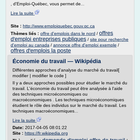
, d'Emploi-Québec, vous permet de...
Lire la suite
Site :
http://www.emploiquebec.gouv.qc.ca
offres
Thèmes liés :
offre d'emplois dans le nord
/
d'emploi entreprises publiques
/
site pour recherche
d'emploi au canada
/
annonce offre d'emploi exemple
/
offres d'emplois la poste
Économie du travail — Wikipédia
Différentes approches d'analyse du marché du travail[
modifier | modifier le code ]
Il y a deux approches possibles pour étudier le marché du
travail. L'économie du travail peut être analysée à l'aide
des techniques microéconomiques ou
macroéconomiques . Les techniques microéconomiques
étudient le rôle des individus sur le marché du travail. Les
techniques macroéconomiques...
Lire la suite
Date:
2017-04-05 08:01:22
Site :
https://fr.wikipedia.org