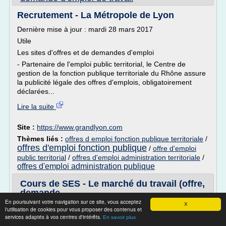
Recrutement - La Métropole de Lyon
Dernière mise à jour : mardi 28 mars 2017
Utile
Les sites d'offres et de demandes d'emploi
- Partenaire de l'emploi public territorial, le Centre de
gestion de la fonction publique territoriale du Rhône assure
la publicité légale des offres d'emplois, obligatoirement
déclarées...
Lire la suite
Site :
https://www.grandlyon.com
Thèmes liés :
offres d emploi fonction publique territoriale
/
offres d'emploi fonction publique
/
offre d'emploi
public territorial
/
offres d'emploi administration territoriale
/
offres d'emploi administration publique
Cours de SES - Le marché du travail (offre,
demande ...
En poursuivant votre navigation sur ce site, vous acceptez
X
Cours de SES - Le marché du travail (offre, demande)
l'utilisation de cookies pour vous proposer des contenus et
services adaptés à vos centres d'intérêts.
Note par nos Maxinautes :
En savoir plus