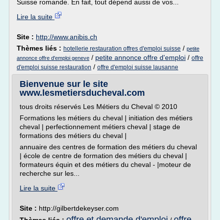
Suisse romande. En fait, tout dépend aussi de vos...
Lire la suite
Site :
http://www.anibis.ch
Thèmes liés :
/
hotellerie restauration offres d'emploi suisse
petite
/
petite annonce offre d'emploi
/
offre
annonce offre d'emploi geneve
/
d'emploi suisse restauration
offre d'emploi suisse lausanne
Bienvenue sur le site
www.lesmetiersducheval.com
tous droits réservés Les Métiers du Cheval © 2010
Formations les métiers du cheval | initiation des métiers
cheval | perfectionnement métiers cheval | stage de
formations des métiers du cheval |
annuaire des centres de formation des métiers du cheval
| école de centre de formation des métiers du cheval |
formateurs équin et des métiers du cheval - |moteur de
recherche sur les...
Lire la suite
Site :
http://gilbertdekeyser.com
offre et demande d'emploi
offre