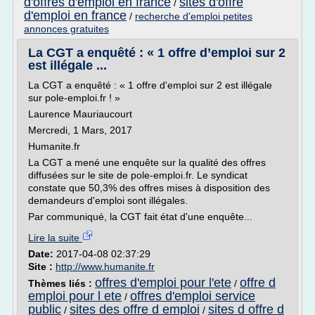
d'offres d'emploi en france
sites d'offre
/
d'emploi en france
/
recherche d'emploi petites
annonces gratuites
La CGT a enquêté : « 1 offre d’emploi sur 2
est illégale ...
La CGT a enquêté : « 1 offre d'emploi sur 2 est illégale
sur pole-emploi.fr ! »
Laurence Mauriaucourt
Mercredi, 1 Mars, 2017
Humanite.fr
La CGT a mené une enquête sur la qualité des offres
diffusées sur le site de pole-emploi.fr. Le syndicat
constate que 50,3% des offres mises à disposition des
demandeurs d'emploi sont illégales.
Par communiqué, la CGT fait état d'une enquête...
Lire la suite
Date:
2017-04-08 02:37:29
Site :
http://www.humanite.fr
offres d'emploi pour l'ete
offre d
Thèmes liés :
/
emploi pour l ete
offres d'emploi service
/
public
sites des offre d emploi
sites d offre d
/
/