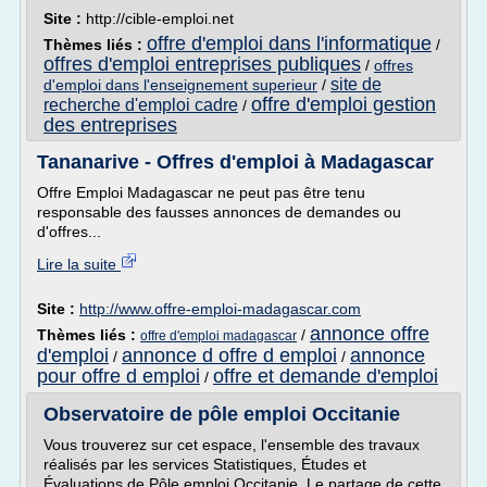
Site :
http://cible-emploi.net
offre d'emploi dans l'informatique
Thèmes liés :
/
offres d'emploi entreprises publiques
/
offres
site de
d'emploi dans l'enseignement superieur
/
offre d'emploi gestion
recherche d'emploi cadre
/
des entreprises
Tananarive - Offres d'emploi à Madagascar
Offre Emploi Madagascar ne peut pas être tenu
responsable des fausses annonces de demandes ou
d'offres...
Lire la suite
Site :
http://www.offre-emploi-madagascar.com
annonce offre
Thèmes liés :
/
offre d'emploi madagascar
d'emploi
annonce d offre d emploi
annonce
/
/
pour offre d emploi
offre et demande d'emploi
/
Observatoire de pôle emploi Occitanie
Vous trouverez sur cet espace, l'ensemble des travaux
réalisés par les services Statistiques, Études et
Évaluations de Pôle emploi Occitanie. Le partage de cette