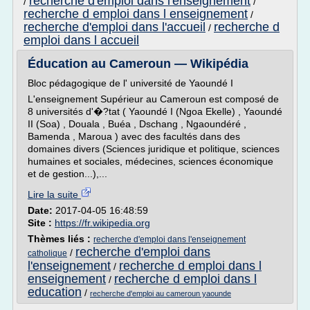
recherche d'emploi dans l'enseignement
/
/
recherche d emploi dans l enseignement
/
recherche d'emploi dans l'accueil
recherche d
/
emploi dans l accueil
Éducation au Cameroun — Wikipédia
Bloc pédagogique de l' université de Yaoundé I
L'enseignement Supérieur au Cameroun est composé de
8 universités d'�?tat ( Yaoundé I (Ngoa Ekelle) , Yaoundé
II (Soa) , Douala , Buéa , Dschang , Ngaoundéré ,
Bamenda , Maroua ) avec des facultés dans des
domaines divers (Sciences juridique et politique, sciences
humaines et sociales, médecines, sciences économique
et de gestion...),...
Lire la suite
Date:
2017-04-05 16:48:59
Site :
https://fr.wikipedia.org
Thèmes liés :
recherche d'emploi dans l'enseignement
recherche d'emploi dans
/
catholique
l'enseignement
recherche d emploi dans l
/
enseignement
recherche d emploi dans l
/
education
/
recherche d'emploi au cameroun yaounde