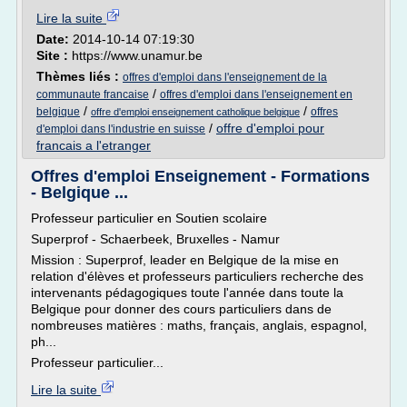
Lire la suite
Date:
2014-10-14 07:19:30
Site :
https://www.unamur.be
Thèmes liés :
offres d'emploi dans l'enseignement de la
/
communaute francaise
offres d'emploi dans l'enseignement en
/
/
belgique
offres
offre d'emploi enseignement catholique belgique
/
offre d'emploi pour
d'emploi dans l'industrie en suisse
francais a l'etranger
Offres d'emploi Enseignement - Formations
- Belgique ...
Professeur particulier en Soutien scolaire
Superprof - Schaerbeek, Bruxelles - Namur
Mission : Superprof, leader en Belgique de la mise en
relation d'élèves et professeurs particuliers recherche des
intervenants pédagogiques toute l'année dans toute la
Belgique pour donner des cours particuliers dans de
nombreuses matières : maths, français, anglais, espagnol,
ph...
Professeur particulier...
Lire la suite