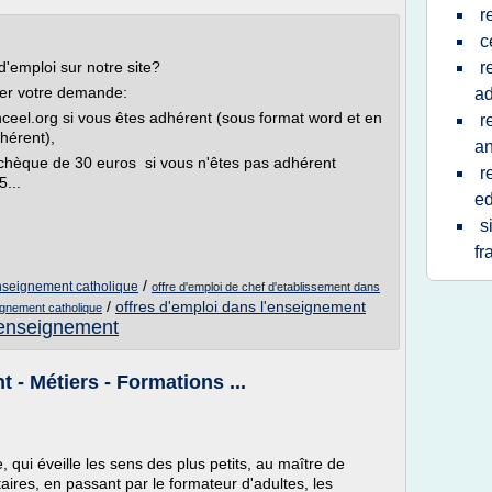
r
c
d'emploi sur notre site?
r
ser votre demande:
ad
nceel.org si vous êtes adhérent (sous format word et en
r
hérent),
an
 chèque de 30 euros si vous n'êtes pas adhérent
r
...
ed
s
fr
/
enseignement catholique
offre d'emploi de chef d'etablissement dans
/
offres d'emploi dans l'enseignement
eignement catholique
l'enseignement
 - Métiers - Formations ...
 qui éveille les sens des plus petits, au maître de
aires, en passant par le formateur d'adultes, les