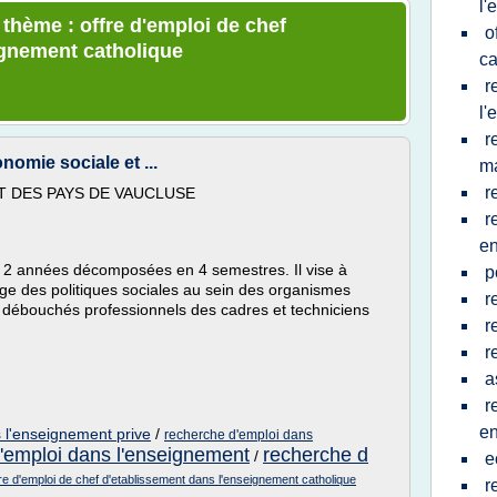
l'
 thème : offre d'emploi de chef
o
ignement catholique
ca
r
l'
r
nomie sociale et ...
ma
r
T DES PAYS DE VAUCLUSE
r
e
r 2 années décomposées en 4 semestres. Il vise à
p
age des politiques sociales au sein des organismes
r
s débouchés professionnels des cadres et techniciens
r
r
a
r
e
 l'enseignement prive
/
recherche d'emploi dans
'emploi dans l'enseignement
recherche d
/
e
fre d'emploi de chef d'etablissement dans l'enseignement catholique
r