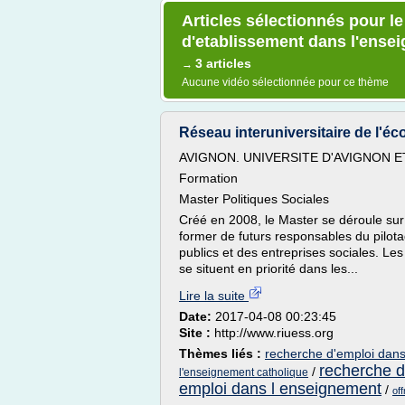
Articles sélectionnés pour le
d'etablissement dans l'ense
3 articles
→
Aucune vidéo sélectionnée pour ce thème
Réseau interuniversitaire de l'éco
AVIGNON. UNIVERSITE D'AVIGNON E
Formation
Master Politiques Sociales
Créé en 2008, le Master se déroule su
former de futurs responsables du pilot
publics et des entreprises sociales. Le
se situent en priorité dans les...
Lire la suite
Date:
2017-04-08 00:23:45
Site :
http://www.riuess.org
Thèmes liés :
recherche d'emploi dans
recherche d
/
l'enseignement catholique
emploi dans l enseignement
/
of