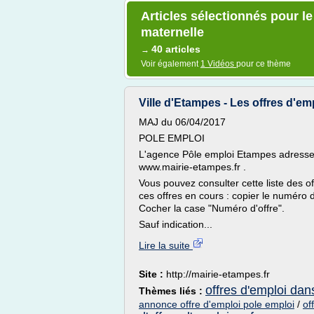
Articles sélectionnés pour l
maternelle
40 articles
→
Voir également
1 Vidéos
pour ce thème
Ville d'Etampes - Les offres d'emp
MAJ du 06/04/2017
POLE EMPLOI
L'agence Pôle emploi Etampes adresse 
www.mairie-etampes.fr .
Vous pouvez consulter cette liste des of
ces offres en cours : copier le numéro de
Cocher la case "Numéro d'offre".
Sauf indication...
Lire la suite
Site :
http://mairie-etampes.fr
offres d'emploi dans
Thèmes liés :
annonce offre d'emploi pole emploi
/
of