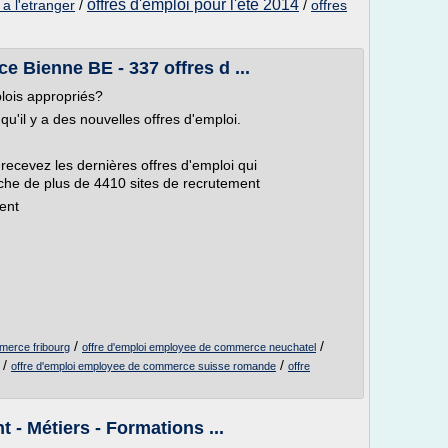
offres d'emploi pour l'ete 2014
 a l'etranger
/
/
offres
 Bienne BE - 337 offres d ...
lois appropriés?
u'il y a des nouvelles offres d'emploi.
 recevez les dernières offres d'emploi qui
che de plus de 4410 sites de recrutement
ent
/
/
merce fribourg
offre d'emploi employee de commerce neuchatel
/
/
offre d'emploi employee de commerce suisse romande
offre
 - Métiers - Formations ...