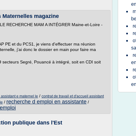
e
m
s Maternelles magazine
be
LE RECHERCHE MAM A INTÉGRER Maine-et-Loire -
r
r
o
CAP PE et du PCS1, je viens d'effectuer ma réunion
sa
ernelle, j'ai donc le dossier en main pour faire ma
r
secteurs Segré, Pouancé à intégré, soit en CDI soit
en
r
o
en
/
l assistant e maternel le
contrat de travail et d'accueil assistant
recherche d emploi en assistante
/
/
le
 emploi
ction publique dans l'Est