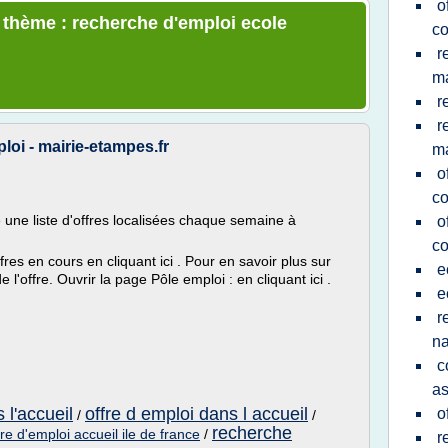
o
e thème : recherche d'emploi ecole
c
r
ma
r
r
loi - mairie-etampes.fr
ma
o
c
une liste d'offres localisées chaque semaine à
o
c
fres en cours en cliquant ici . Pour en savoir plus sur
e
 l'offre. Ouvrir la page Pôle emploi : en cliquant ici .
e
r
na
c
as
 l'accueil
offre d emploi dans l accueil
o
/
/
recherche
fre d'emploi accueil ile de france
/
r