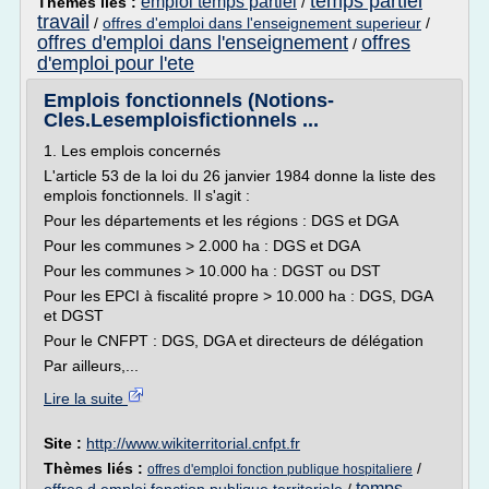
temps partiel
emploi temps partiel
Thèmes liés :
/
travail
/
offres d'emploi dans l'enseignement superieur
/
offres d'emploi dans l'enseignement
offres
/
d'emploi pour l'ete
Emplois fonctionnels (Notions-
Cles.Lesemploisfictionnels ...
1. Les emplois concernés
L'article 53 de la loi du 26 janvier 1984 donne la liste des
emplois fonctionnels. Il s'agit :
Pour les départements et les régions : DGS et DGA
Pour les communes > 2.000 ha : DGS et DGA
Pour les communes > 10.000 ha : DGST ou DST
Pour les EPCI à fiscalité propre > 10.000 ha : DGS, DGA
et DGST
Pour le CNFPT : DGS, DGA et directeurs de délégation
Par ailleurs,...
Lire la suite
Site :
http://www.wikiterritorial.cnfpt.fr
Thèmes liés :
/
offres d'emploi fonction publique hospitaliere
temps