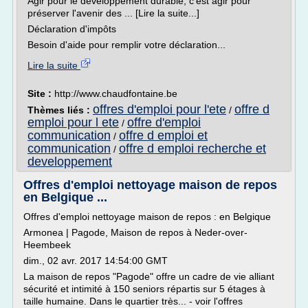
Agir pour le développement durable, c'est agir pour
préserver l'avenir des ... [Lire la suite...]
Déclaration d'impôts
Besoin d'aide pour remplir votre déclaration...
Lire la suite
Site :
http://www.chaudfontaine.be
offres d'emploi pour l'ete
offre d
Thèmes liés :
/
emploi pour l ete
offre d'emploi
/
communication
offre d emploi et
/
communication
offre d emploi recherche et
/
developpement
Offres d'emploi nettoyage maison de repos
en Belgique ...
Offres d'emploi nettoyage maison de repos : en Belgique
Armonea | Pagode, Maison de repos à Neder-over-
Heembeek
dim., 02 avr. 2017 14:54:00 GMT
La maison de repos "Pagode" offre un cadre de vie alliant
sécurité et intimité à 150 seniors répartis sur 5 étages à
taille humaine. Dans le quartier très... - voir l'offres