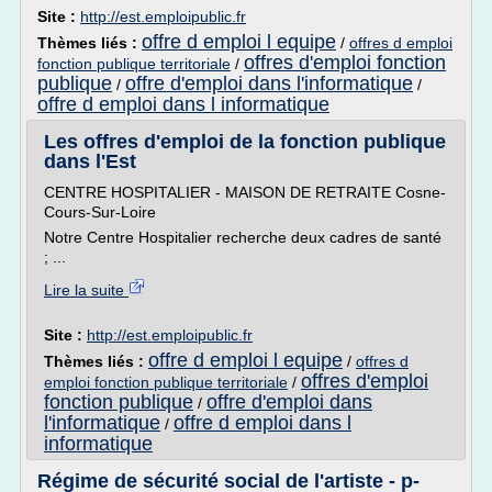
Site :
http://est.emploipublic.fr
offre d emploi l equipe
Thèmes liés :
/
offres d emploi
offres d'emploi fonction
fonction publique territoriale
/
publique
offre d'emploi dans l'informatique
/
/
offre d emploi dans l informatique
Les offres d'emploi de la fonction publique
dans l'Est
CENTRE HOSPITALIER - MAISON DE RETRAITE Cosne-
Cours-Sur-Loire
Notre Centre Hospitalier recherche deux cadres de santé
; ...
Lire la suite
Site :
http://est.emploipublic.fr
offre d emploi l equipe
Thèmes liés :
/
offres d
offres d'emploi
emploi fonction publique territoriale
/
fonction publique
offre d'emploi dans
/
l'informatique
offre d emploi dans l
/
informatique
Régime de sécurité social de l'artiste - p-