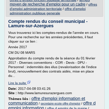
offres d emploi fonction publique territoriale
/
moyen de recherche d'emploi pour un cadre
/
offres
d'emploi administration territoriale
/
offre d'emploi
administration publique generale
Compte rendus du conseil municipal -
Lamure-sur-Azergues
Vous trouverez ici les comptes-rendus de l'année en cours.
Pour une recherche sur les années précédentes, il faut
cliquer sur ce lien :
Année 2017
CM DU 08 MARS
Approbation du compte rendu de la séance du 01 février
2017 - Diverses conventions - COR - Devis - DPU -
Personnel : indemnités des élus (revalorisation de l'indice
brut), renouvellement des contrats aidés, mise en place
du...
Lire la suite
Date:
2017-04-08 03:41:26
Site :
http://www.lamuresurazergues.com
offre d'emploi information et
Thèmes liés :
communication
offre d
/
/
secretaire ecole offre d'emploi
emploi information
/
offre d emploi de la mairie
/