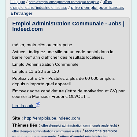
/
/
belgique
offres
offre d'emploi enseignement catholique belgique
/
offre d'emploi pour francais
d'emploi dans l'industrie en suisse
a l'etranger
Emploi Administration Communale - Jobs |
Indeed.com
métier, mots-clés ou entreprise
Astuce : indiquez une ville ou un code postal dans la
barre "où" afin d'afficher des résultats localisés.
Emploi Administration Communale
Emplois 11 à 20 sur 120
Publiez votre CV - Postulez à plus de 60 000 emplois
depuis n'importe quel appareil
Envoyez votre candidature (lettre de motivation et CV) par
courrier à Monsieur Frédéric OLVOET,...
Lire la suite
Site :
http://emplois.be.indeed.com
Thèmes liés :
/
offre d'emploi administration communale anderlecht
/
recherche d'emploi
offre d'emploi administration communale ixelles
/