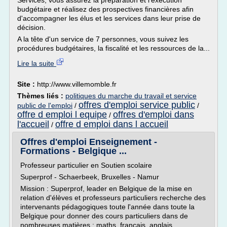
Services, vous assurez la préparation et l'exécution
budgétaire et réalisez des prospectives financières afin
d'accompagner les élus et les services dans leur prise de
décision.
A la tête d'un service de 7 personnes, vous suivez les
procédures budgétaires, la fiscalité et les ressources de la...
Lire la suite
Site :
http://www.villemomble.fr
Thèmes liés :
politiques du marche du travail et service
offres d'emploi service public
public de l'emploi
/
/
offre d emploi l equipe
offres d'emploi dans
/
l'accueil
offre d emploi dans l accueil
/
Offres d'emploi Enseignement -
Formations - Belgique ...
Professeur particulier en Soutien scolaire
Superprof - Schaerbeek, Bruxelles - Namur
Mission : Superprof, leader en Belgique de la mise en
relation d'élèves et professeurs particuliers recherche des
intervenants pédagogiques toute l'année dans toute la
Belgique pour donner des cours particuliers dans de
nombreuses matières : maths, français, anglais,