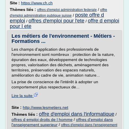
Site :
https://www.ch.ch
Thèmes liés :
/
offres d'emploi administration federale
offre
poste offre d
/
d'emploi administration publique suisse
emploi
offres d'emploi pour l'ete
offre d emploi
/
/
pour l ete
Les métiers de l'environnement - Métiers -
Formations ...
Les champs d'application des professionnels de
l'environnement sont nombreux : protection de la nature,
épuration des eaux, développement de technologies
propres, valorisation des déchets, aménagement des
territoires, préservation des espaces naturels,
amélioration du cadre de vie, animation nature...
La prise de conscience de l'intérêt à adopter un
comportement plus respectueux de...
Lire la suite
Site :
http://www.lesmetiers.net
offre d'emploi dans l'informatique
Thèmes liés :
/
offres d emploi droits de l homme
/
offres d'emploi dans
l'enseignement superieur
/
offres d'emploi dans l'enseignement