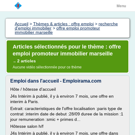
Menu
Accueil
>
Thèmes & articles : offre emploi
>
recherche
d'emploi immobilier
>
offre emploi promoteur
immobilier marseille
Articles sélectionnés pour le thème : offre
emploi promoteur immobilier marseille
2 articles
→
Aucune vidéo sélectionnée pour ce thème
Emploi dans l'accueil - Emploirama.com
Hôte / hôtesse d'accueil
J4s Intérim à publié, il y à environ 7 mois, une offre en
interim à Paris.
Extrait: caracteristiques de l'offre localisation :paris type de
contrat :interim date de debut :28/09 duree de la mission :1
jour remuneration :smic + primes d...
Hôtesse salon h/f
J4s Intérim à publié, il y à environ 7 mois, une offre dans