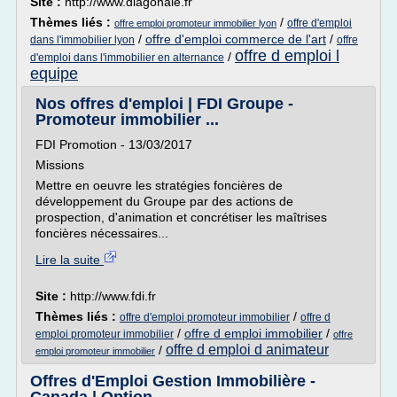
Site :
http://www.diagonale.fr
Thèmes liés :
/
offre d'emploi
offre emploi promoteur immobilier lyon
/
offre d'emploi commerce de l'art
/
dans l'immobilier lyon
offre
offre d emploi l
/
d'emploi dans l'immobilier en alternance
equipe
Nos offres d'emploi | FDI Groupe -
Promoteur immobilier ...
FDI Promotion - 13/03/2017
Missions
Mettre en oeuvre les stratégies foncières de
développement du Groupe par des actions de
prospection, d'animation et concrétiser les maîtrises
foncières nécessaires...
Lire la suite
Site :
http://www.fdi.fr
Thèmes liés :
/
offre d'emploi promoteur immobilier
offre d
/
offre d emploi immobilier
/
emploi promoteur immobilier
offre
offre d emploi d animateur
/
emploi promoteur immobilier
Offres d'Emploi Gestion Immobilière -