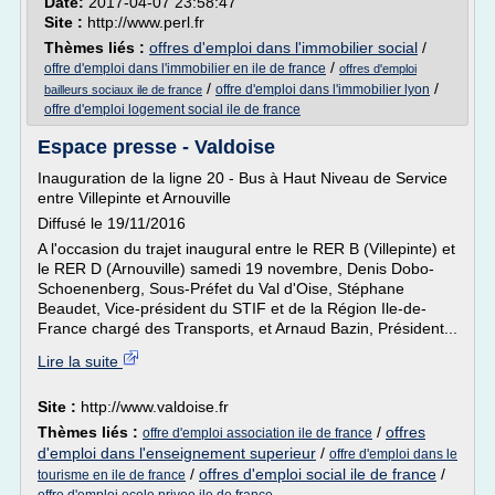
Date:
2017-04-07 23:58:47
Site :
http://www.perl.fr
Thèmes liés :
offres d'emploi dans l'immobilier social
/
/
offre d'emploi dans l'immobilier en ile de france
offres d'emploi
/
/
offre d'emploi dans l'immobilier lyon
bailleurs sociaux ile de france
offre d'emploi logement social ile de france
Espace presse - Valdoise
Inauguration de la ligne 20 - Bus à Haut Niveau de Service
entre Villepinte et Arnouville
Diffusé le 19/11/2016
A l'occasion du trajet inaugural entre le RER B (Villepinte) et
le RER D (Arnouville) samedi 19 novembre, Denis Dobo-
Schoenenberg, Sous-Préfet du Val d'Oise, Stéphane
Beaudet, Vice-président du STIF et de la Région Ile-de-
France chargé des Transports, et Arnaud Bazin, Président...
Lire la suite
Site :
http://www.valdoise.fr
Thèmes liés :
/
offres
offre d'emploi association ile de france
d'emploi dans l'enseignement superieur
/
offre d'emploi dans le
/
offres d'emploi social ile de france
/
tourisme en ile de france