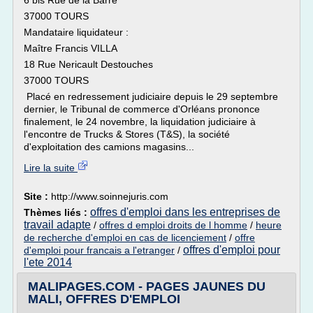
6 bis Rue de la Barre
37000 TOURS
Mandataire liquidateur :
Maître Francis VILLA
18 Rue Nericault Destouches
37000 TOURS
Placé en redressement judiciaire depuis le 29 septembre
dernier, le Tribunal de commerce d'Orléans prononce
finalement, le 24 novembre, la liquidation judiciaire à
l'encontre de Trucks & Stores (T&S), la société
d'exploitation des camions magasins...
Lire la suite
Site :
http://www.soinnejuris.com
offres d'emploi dans les entreprises de
Thèmes liés :
travail adapte
/
offres d emploi droits de l homme
/
heure
de recherche d'emploi en cas de licenciement
/
offre
offres d'emploi pour
d'emploi pour francais a l'etranger
/
l'ete 2014
MALIPAGES.COM - PAGES JAUNES DU
MALI, OFFRES D'EMPLOI