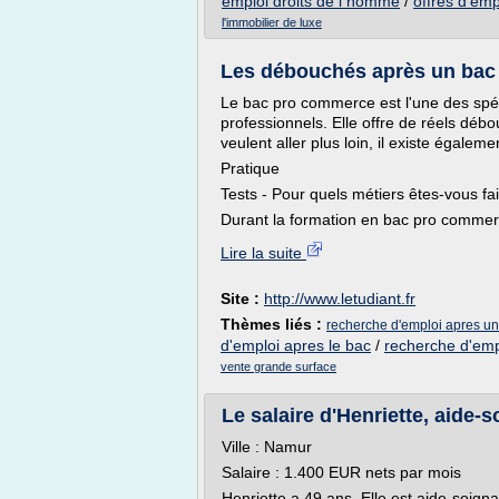
emploi droits de l homme
/
offres d'em
l'immobilier de luxe
Les débouchés après un bac p
Le bac pro commerce est l'une des spéci
professionnels. Elle offre de réels dé
veulent aller plus loin, il existe égalem
Pratique
Tests - Pour quels métiers êtes-vous fai
Durant la formation en bac pro commerc
Lire la suite
Site :
http://www.letudiant.fr
Thèmes liés :
recherche d'emploi apres un
d'emploi apres le bac
/
recherche d'emp
vente grande surface
Le salaire d'Henriette, aide-
Ville : Namur
Salaire : 1.400 EUR nets par mois
Henriette a 49 ans. Elle est aide-soig