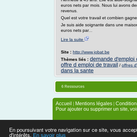
euros nets par mois. Nous lui avons d
revenus.
Quel est votre travail et combien gagn
Je suis aide soignante dans une maison
euros nets par...
Lire la suite
Site :
http://www.jobat.be
demande d'emploi of
Thèmes liés :
offre d emploi de travail
/
offres d
dans la sante
6 Ressources
Accueil
|
Mentions légales
|
Conditions
Pour ajouter ou supprimer un site, voi
En poursuivant votre navigation sur ce site, vous accep
d'intérêts.
En savoir plus