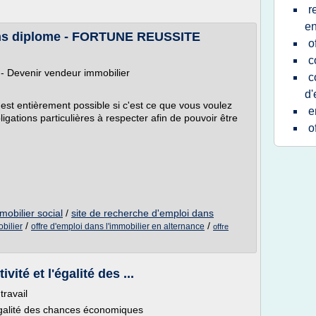
r
e
ans diplome - FORTUNE REUSSITE
o
c
 - Devenir vendeur immobilier
c
d'
est entièrement possible si c'est ce que vous voulez
e
igations particulières à respecter afin de pouvoir être
o
mobilier social
/
site de recherche d'emploi dans
/
/
bilier
offre d'emploi dans l'immobilier en alternance
offre
ivité et l'égalité des ...
ravail
 l'égalité des chances économiques