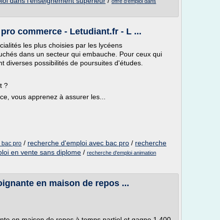
ploi dans l'enseignement superieur
/
offre d'emploi dans
ro commerce - Letudiant.fr - L ...
alités les plus choisies par les lycéens
bouchés dans un secteur qui embauche. Pour ceux qui
ent diverses possibilités de poursuites d'études.
t ?
e, vous apprenez à assurer les...
/
recherche d'emploi avec bac pro
/
recherche
 bac pro
loi en vente sans diplome
/
recherche d'emploi animation
soignante en maison de repos ...
nante en maison de repos à temps partiel et gagne 1.400