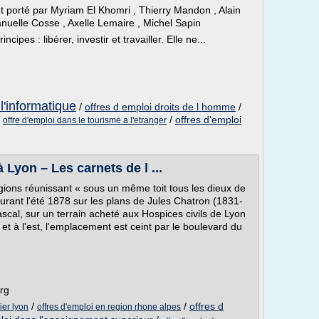
t porté par Myriam El Khomri , Thierry Mandon , Alain
uelle Cosse , Axelle Lemaire , Michel Sapin
ncipes : libérer, investir et travailler. Elle ne...
l'informatique
/
offres d emploi droits de l homme
/
/
/
offres d'emploi
offre d'emploi dans le tourisme a l'etranger
 Lyon – Les carnets de l ...
ions réunissant « sous un même toit tous les dieux de
urant l'été 1878 sur les plans de Jules Chatron (1831-
ascal, sur un terrain acheté aux Hospices civils de Lyon
et à l'est, l'emplacement est ceint par le boulevard du
org
/
/
offres d
ier lyon
offres d'emploi en region rhone alpes