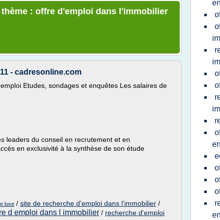
en
 thème : offre d'emploi dans l'immobilier
o
o
im
r
im
011 - cadresonline.com
o
o
se emploi Etudes, sondages et enquêtes Les salaires de
r
im
r
o
 leaders du conseil en recrutement et en
e
cès en exclusivité à la synthèse de son étude
e
o
o
o
r
/
site de recherche d'emploi dans l'immobilier
/
de luxe
fre d emploi dans l immobilier
/
recherche d'emploi
en