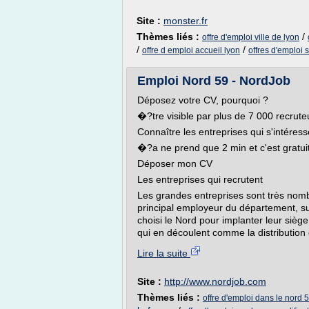
Site :
monster.fr
Thèmes liés :
/
offre d'emploi ville de lyon
/
/
offre d emploi accueil lyon
offres d'emploi 
Emploi Nord 59 - NordJob
Déposez votre CV, pourquoi ?
�?tre visible par plus de 7 000 recrute
Connaître les entreprises qui s'intéres
�?a ne prend que 2 min et c'est gratui
Déposer mon CV
Les entreprises qui recrutent
Les grandes entreprises sont très nomb
principal employeur du département, su
choisi le Nord pour implanter leur sièg
qui en découlent comme la distribution ou
Lire la suite
Site :
http://www.nordjob.com
Thèmes liés :
offre d'emploi dans le nord 