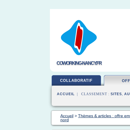
COWORKING-NANCY.FR
COLLABORATIF
OF
ACCUEIL
| CLASSEMENT :
SITES
,
AU
Accueil
>
Thèmes & articles : offre em
nord