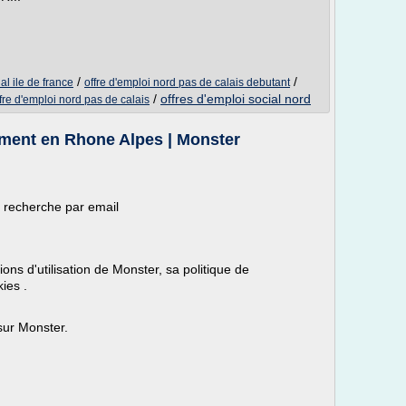
/
/
al ile de france
offre d'emploi nord pas de calais debutant
/
offres d'emploi social nord
fre d'emploi nord pas de calais
ement en Rhone Alpes | Monster
e recherche par email
ons d'utilisation de Monster, sa politique de
kies .
sur Monster.