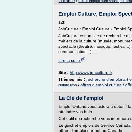
la france
/
offre d'emploi nord sans qualifica
Emploi Culture, Emploi Spect
12k
JobCulture : Emploi Culture - Emploi Spe
JobCulture est un site de recherche d'e
métiers de la culture (musée, monuments
spectacle (théâtre, musique, festival...
communication...),...
Lire la suite
Site :
http://www.jobculture.fr
Thèmes liés :
recherche d'emploi art e
/
offres d'emploi culture
/
off
culture lyon
La Clé de l'emploi
Emploi Ontario vous aidera à obtenir la
atteindre vos buts.
Cet outil de recherche vous informera d
Le guichet emplois de Service Canada e
offres d'emploi partout au Canada.