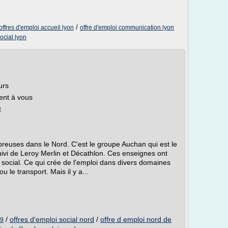
/
offres d'emploi accueil lyon
offre d'emploi communication lyon
social lyon
urs
sent à vous
t
reuses dans le Nord. C'est le groupe Auchan qui est le
ivi de Leroy Merlin et Décathlon. Ces enseignes ont
e social. Ce qui crée de l'emploi dans divers domaines
 le transport. Mais il y a...
/
offres d'emploi social nord
/
offre d emploi nord de
59