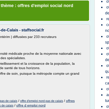
o
 thème : offres d'emploi social nord
o
de
r
c
de-Calais - staffsocial.fr
no
o
intérim | diffusées par 233 recruteurs
sp
o
nsité médicale proche de la moyenne nationale avec
o
des spécialistes.
de
eillissement et la croissance de la population, la
o
 de santé de tous horizons.
qu
 l'offre de soin, puisque la métropole compte un grand
r
ca
o
a
tu
/
/
offres
 pas de calais
offre d'emploi nord pas de calais
/
offre d emploi nord
s de calais
o