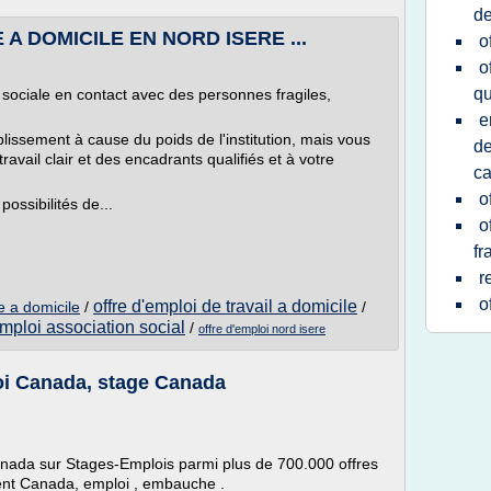
de
 A DOMICILE EN NORD ISERE ...
o
o
q
 sociale en contact avec des personnes fragiles,
e
blissement à cause du poids de l'institution, mais vous
de
vail clair et des encadrants qualifiés et à votre
ca
o
ossibilités de...
o
fr
r
o
offre d'emploi de travail a domicile
le a domicile
/
/
emploi association social
/
offre d'emploi nord isere
oi Canada, stage Canada
nada sur Stages-Emplois parmi plus de 700.000 offres
ment Canada, emploi , embauche .