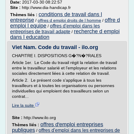
Date:
2017-03-30 08:22:57
Site :
http://www.dia-handicap.fr
conditions de travail dans l
Thèmes liés :
entreprise
offre d
/
offres d emploi droits de l homme
/
emploi l equipe
offres d'emploi dans les
/
recherche d emploi
entreprises de travail adapte
/
dans l education
Viet Nam. Code du travail - ilo.org
CHAPITRE I. DISPOSITIONS G�?N�?RALES
Article 1er. Le Code du travail régit la relation de travail
entre le travailleur salarié et l'employeur et les relations
sociales directement liées à cette relation de travail.
Article 2. Le présent code s'applique à tous les
travailleurs et à toutes les organisations ou personnes
individuelles qui emploient des travailleurs selon un
contrat...
Lire la suite
Site :
http://www.ilo.org
offres d'emploi entreprises
Thèmes liés :
publiques
offres d'emploi dans les entreprises de
/