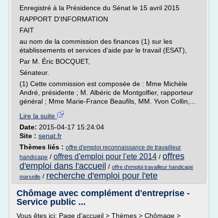
Enregistré à la Présidence du Sénat le 15 avril 2015
RAPPORT D'INFORMATION
FAIT
au nom de la commission des finances (1) sur les
établissements et services d'aide par le travail (ESAT),
Par M. Éric BOCQUET,
Sénateur.
(1) Cette commission est composée de : Mme Michèle
André, présidente ; M. Albéric de Montgolfier, rapporteur
général ; Mme Marie-France Beaufils, MM. Yvon Collin,...
Lire la suite
Date:
2015-04-17 15:24:04
Site :
senat.fr
Thèmes liés :
offre d'emploi reconnaissance de travailleur
offres
offres d'emploi pour l'ete 2014
/
/
handicape
d'emploi dans l'accueil
/
offre d'emploi travailleur handicape
recherche d'emploi pour l'ete
/
marseille
Chômage avec complément d'entreprise -
Service public ...
Vous êtes ici: Page d'accueil > Thèmes > Chômage >