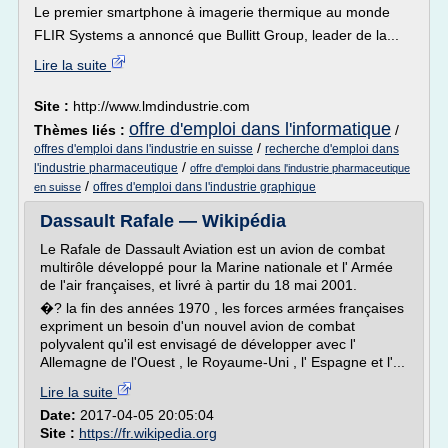
Le premier smartphone à imagerie thermique au monde
FLIR Systems a annoncé que Bullitt Group, leader de la...
Lire la suite
Site :
http://www.lmdindustrie.com
offre d'emploi dans l'informatique
Thèmes liés :
/
/
offres d'emploi dans l'industrie en suisse
recherche d'emploi dans
/
l'industrie pharmaceutique
offre d'emploi dans l'industrie pharmaceutique
/
offres d'emploi dans l'industrie graphique
en suisse
Dassault Rafale — Wikipédia
Le Rafale de Dassault Aviation est un avion de combat
multirôle développé pour la Marine nationale et l' Armée
de l'air françaises, et livré à partir du 18 mai 2001.
�? la fin des années 1970 , les forces armées françaises
expriment un besoin d'un nouvel avion de combat
polyvalent qu'il est envisagé de développer avec l'
Allemagne de l'Ouest , le Royaume-Uni , l' Espagne et l'...
Lire la suite
Date:
2017-04-05 20:05:04
Site :
https://fr.wikipedia.org