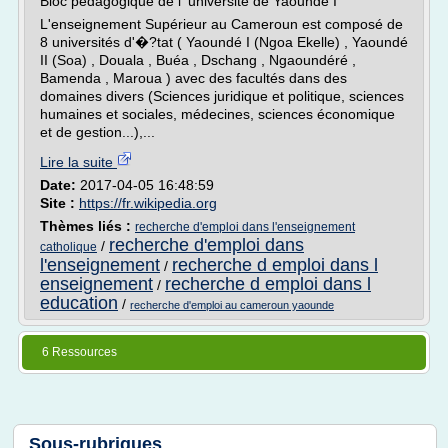
Bloc pédagogique de l' université de Yaoundé I
L'enseignement Supérieur au Cameroun est composé de
8 universités d'�?tat ( Yaoundé I (Ngoa Ekelle) , Yaoundé
II (Soa) , Douala , Buéa , Dschang , Ngaoundéré ,
Bamenda , Maroua ) avec des facultés dans des
domaines divers (Sciences juridique et politique, sciences
humaines et sociales, médecines, sciences économique
et de gestion...),...
Lire la suite
Date:
2017-04-05 16:48:59
Site :
https://fr.wikipedia.org
Thèmes liés :
recherche d'emploi dans l'enseignement
recherche d'emploi dans
/
catholique
l'enseignement
recherche d emploi dans l
/
enseignement
recherche d emploi dans l
/
education
/
recherche d'emploi au cameroun yaounde
6 Ressources
Sous-rubriques