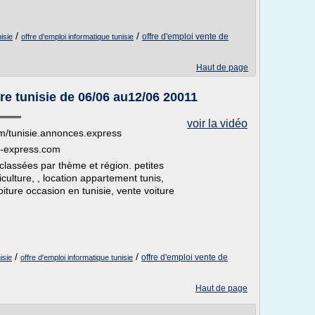
/
/
offre d'emploi vente de
isie
offre d'emploi informatique tunisie
Haut de page
re tunisie de 06/06 au12/06 20011
═══
voir la vidéo
ebook.com/tunisie.annonces.express
onces-express.com
classées par thème et région. petites
culture, , location appartement tunis,
oiture occasion en tunisie, vente voiture
/
/
offre d'emploi vente de
isie
offre d'emploi informatique tunisie
Haut de page