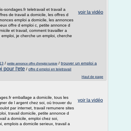
-sondages.fr teletravail et travail a
voir la vidéo
ffres de travail a domicile, les offres d
annonces emploi a domicile, les annonces
ieux offre d emploi c, petite annonce d
icile et travail, comment travailler a
 d emploi, je cherche un emploi, cherche
/
/
trouver un emploi a
013
petite annonce offre d'emploi tunisie
i pour l'ete
/
offre d emploi en teletravail
Haut de page
ages.fr emballage a domicile, tous les
voir la vidéo
er de l argent chez soi, où trouver du
oulot par internet, travail remunere sites
oi, travail domicile, petite annonce d
vail a domicile, emploi chez soi,
i, emplois a domicile serieux, travail a