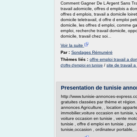
Comment Gagner De L Argent Sans Trava
travail adomicile, offres d emplois a domi
offres d emplois, travail a domicile loir
domicile teletravail, d offre d emploi pet
domicile, les offres d emploi, comme ga
emploi, recherche travail domicile, oppo
domicile, travail chez soi...
Voir la suite
Par :
Sondages Rémunéré
Thèmes liés :
offre emploi travail a do
/
site de travail a
d'offre d'emploi en tunisie
Presentation de tunisie ann
http://www.tunisie-annonces-express.c
gratuites classées par thème et région.
annonces Agriculture, , location apparte
immobilier,voiture occasion en tunisie, 
voiture occasion en tunisie , vente moto 
tunisie , offre d emploi en tunisie , p
tunisie,occasion , ordinateur portable,..