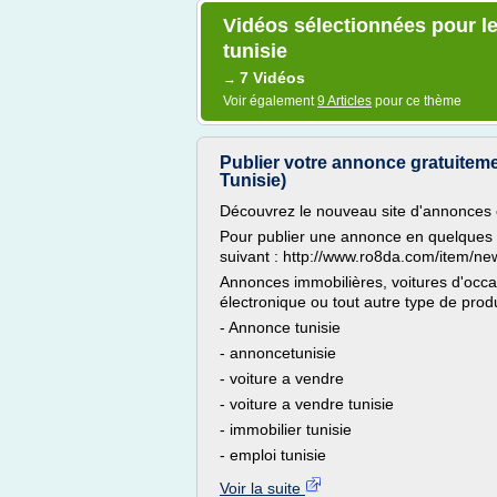
Vidéos sélectionnées pour le
tunisie
7 Vidéos
→
Voir également
9 Articles
pour ce thème
Publier votre annonce gratuitem
Tunisie)
Découvrez le nouveau site d'annonces 
Pour publier une annonce en quelques sec
suivant : http://www.ro8da.com/item/ne
Annonces immobilières, voitures d'occas
électronique ou tout autre type de prod
- Annonce tunisie
- annoncetunisie
- voiture a vendre
- voiture a vendre tunisie
- immobilier tunisie
- emploi tunisie
Voir la suite