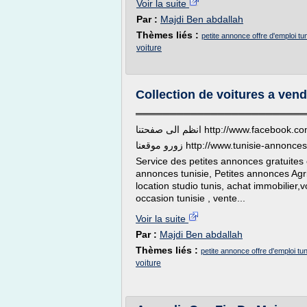
Voir la suite
Par :
Majdi Ben abdallah
Thèmes liés :
petite annonce offre d'emploi tun
voiture
Collection de voitures a vend
═════════════════════════
انظم الى صفحتنا http://www.fac
زورو موقعنا http://www.tunisie-ann
Service des petites annonces gratuites 
annonces tunisie, Petites annonces Agri
location studio tunis, achat immobilier,v
occasion tunisie , vente...
Voir la suite
Par :
Majdi Ben abdallah
Thèmes liés :
petite annonce offre d'emploi tun
voiture