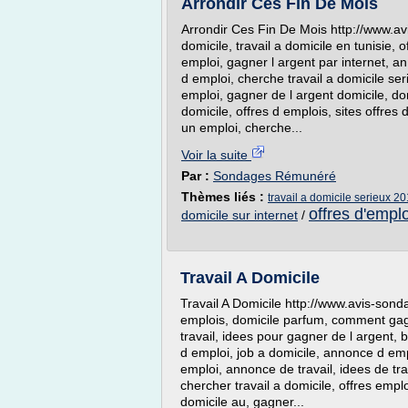
Arrondir Ces Fin De Mois
Arrondir Ces Fin De Mois http://www.avis
domicile, travail a domicile en tunisie, o
emploi, gagner l argent par internet, 
d emploi, cherche travail a domicile ser
emploi, gagner de l argent domicile, dom
domicile, offres d emplois, sites offres
un emploi, cherche...
Voir la suite
Par :
Sondages Rémunéré
Thèmes liés :
travail a domicile serieux 2
offres d'emplo
domicile sur internet
/
Travail A Domicile
Travail A Domicile http://www.avis-sond
emplois, domicile parfum, comment gagn
travail, idees pour gagner de l argent, b
d emploi, job a domicile, annonce d empl
emploi, annonce de travail, idees de tra
chercher travail a domicile, offres emplo
domicile au, gagner...