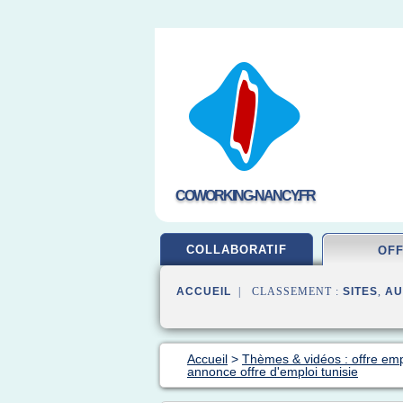
COWORKING-NANCY.FR
COLLABORATIF
OF
ACCUEIL
| CLASSEMENT :
SITES
,
AU
Accueil
>
Thèmes & vidéos : offre emp
annonce offre d'emploi tunisie