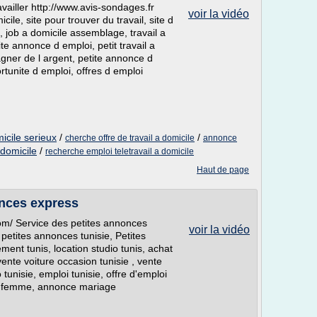
iller http://www.avis-sondages.fr
voir la vidéo
cile, site pour trouver du travail, site d
et, job a domicile assemblage, travail a
ite annonce d emploi, petit travail a
gner de l argent, petite annonce d
rtunite d emploi, offres d emploi
micile serieux
/
/
cherche offre de travail a domicile
annonce
 domicile
/
recherche emploi teletravail a domicile
Haut de page
onces express
om/ Service des petites annonces
voir la vidéo
 petites annonces tunisie, Petites
ment tunis, location studio tunis, achat
vente voiture occasion tunisie , vente
tunisie, emploi tunisie, offre d'emploi
our femme, annonce mariage
.