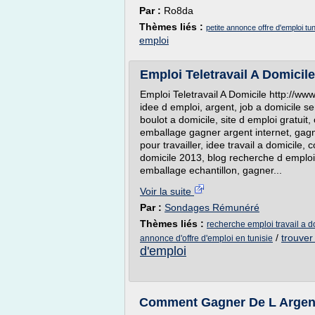
Par :
Ro8da
Thèmes liés :
petite annonce offre d'emploi tun
emploi
Emploi Teletravail A Domicile
Emploi Teletravail A Domicile http://www
idee d emploi, argent, job a domicile se
boulot a domicile, site d emploi gratuit, 
emballage gagner argent internet, gagn
pour travailler, idee travail a domicile,
domicile 2013, blog recherche d emploi,
emballage echantillon, gagner...
Voir la suite
Par :
Sondages Rémunéré
Thèmes liés :
recherche emploi travail a 
/
trouver
annonce d'offre d'emploi en tunisie
d'emploi
Comment Gagner De L Argent